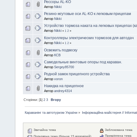
Рессоры AL-KO
Автор
Nikki
Резино-жгутовые оси AL-KO к легковым прицепам
Автор
Nikki
Устройство тормоза наката на легковых прицепах (к
Автор
Nikki
«
1
2
»
Контроллеры электрических тормозов для автодач
Автор
Nikki
«
1
2
»
Освежить подвеску
Автор
КСВ
Самодельные винтовые опоры под караван.
Автор
Sergey85700
Родной замок прицепного устройства
Автор
voron
Накидка на прицепное
Автор
andrey4314
Сторінки: [
1
]
2
3
Вгору
Караванінг та автотуризм України
»
Інформаційна майстерня // Informa
Звичайна тема
Заблокована тема
Прикріплена тема
Популярна тема (більше 15 відповідей)