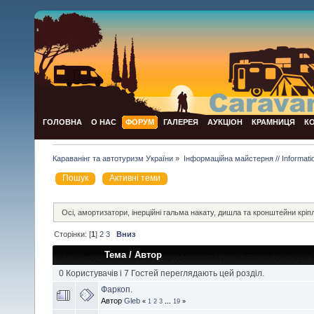
ГОЛОВНА
О НАС
ФОРУМ
ГАЛЕРЕЯ
АУКЦІОН
КРАМНИЦЯ
К
Караванінг та автотуризм України
»
Інформаційна майстерня // Informat
Пошук
Активні теми
Осі, амортизатори, інерційні гальма накату,
дишла та кронштейни кріпле
Сторінки: [
1
]
2
3
Вниз
Тема
/
Автор
0 Користувачів і 7 Гостей переглядають цей розділ.
Фаркоп.
Автор
Gleb
«
1
2
3
...
19
»