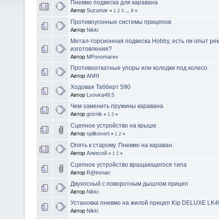
Пневмо подвеска для каравана
Автор
Suzumar
«
1
2
3
...
8
»
Противоугонные системы прицепов
Автор
Nikki
Метал-торсионная подвеска Hobby, есть ли опыт ре
изготовления?
Автор
MPonomarev
Противооткатные упоры или колодки под колесо.
Автор
ANRI
Ходовая Табберт 590
Автор
Lvovka49.5
Чем заменить пружины каравана
Автор
griznik
«
1
2
»
Сцепное устройство на крыше
Автор
spilkovert
«
1
2
»
Опять к старому. Пневмо на караван.
Автор
Алексей
«
1
2
»
Сцепное устройство вращающегося типа
Автор
R@inman
Двухосный с поворотным дышлом прицеп
Автор
Nikki
Установка пневмо на жилой прицеп Kip DELUXE LK
Автор
Nikki