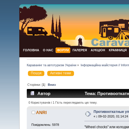
ГОЛОВНА
О НАС
ФОРУМ
ГАЛЕРЕЯ
АУКЦІОН
КРАМНИЦЯ
Караванінг та автотуризм України
»
Інформаційна майстерня // Infor
Пошук
Активні теми
Сторінки: [
1
]
Вниз
Автор
Тема: Противооткатн
0 Користувачів і 1 Гість переглядають цю тему.
Противооткатные уп
ANRI
«
:
09-02-2020, 01:14:24
Повідомлень: 5978
"Wheel chocks" или колодк