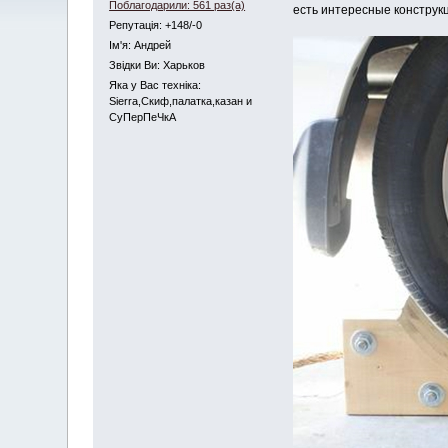
Поблагодарили: 561 раз(а)
есть интересные конструк
Репутація: +148/-0
Iм'я: Андрей
Звідки Ви: Харьков
Яка у Вас техніка:
Sierra,Скиф,палатка,казан и
СуПерПеЧкА