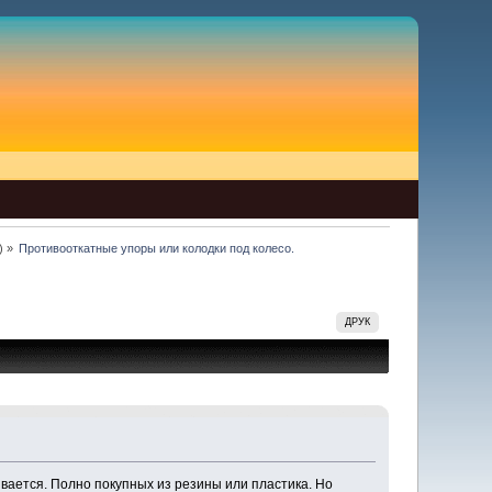
) »
Противооткатные упоры или колодки под колесо.
ДРУК
ивается. Полно покупных из резины или пластика. Но