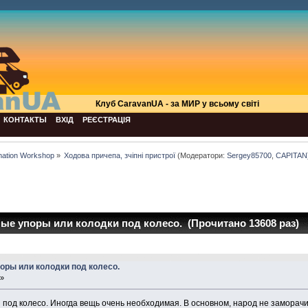
Клуб СaravanUA - за МИР у всьому світі
КОНТАКТЫ
ВХІД
РЕЄСТРАЦІЯ
mation Workshop
»
Ходова причепа, зчіпні пристрої
(Модератори:
Sergey85700
,
CAPITAN
ые упоры или колодки под колесо. (Прочитано 13608 раз)
оры или колодки под колесо.
 »
и под колесо. Иногда вещь очень необходимая. В основном, народ не заморач