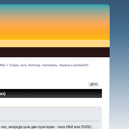
TAN
) »
Озера, луга, болотца, глухомань, тишина и рыбалка!!!
ДРУК
аз)
 лес, впереди шли две пузетерки - типа ОКИ или ПОЛО...