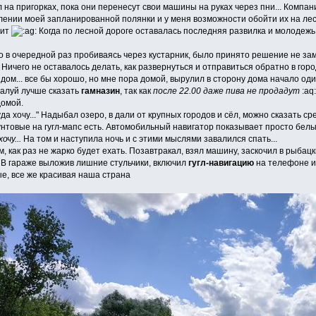
л на пригорках, пока они перенесут свои машины на руках через пни... Компа
влении моей запланированной полянки и у меня возможности обойти их на ле
дит
Когда по лесной дороге оставалась последняя развилка и молодежь
о в очередной раз пробиваясь через кустарник, было принято решение не замо
 Ничего не оставалось делать, как развернуться и отправиться обратно в горо
 дом... все бы хорошо, но мне пора домой, вырулил в сторону дома начало од
жалуй лучше сказать
гамназин
, так как
после 22.00 даже пива не продадут
:aq:
домой.
уда хочу..." Надыбал озеро, в дали от крупных городов и сёл, можно сказать ср
нтовые на гугл-мапс есть. Автомобильный навигатор показывает просто белый
очу...
На том и наступила ночь и с этими мыслями завалился спать...
 как раз не жарко будет ехать. Позавтракал, взял машину, заскочил в рыбацки
В гараже выложив лишние стульчики, включил
гугл-навигацию
на телефоне и
е, все же красивая наша страна