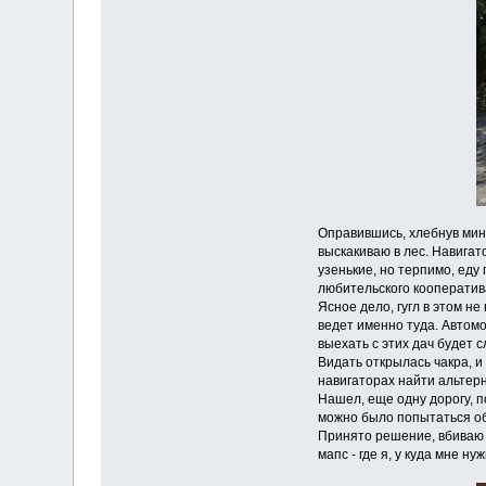
Оправившись, хлебнув мини
выскакиваю в лес. Навигат
узенькие, но терпимо, еду
любительского кооператива
Ясное дело, гугл в этом не
ведет именно туда. Автом
выехать с этих дач будет с
Видать открылась чакра, и
навигаторах найти альтерн
Нашел, еще одну дорогу, п
можно было попытаться об
Принято решение, вбиваю
мапс - где я, у куда мне 