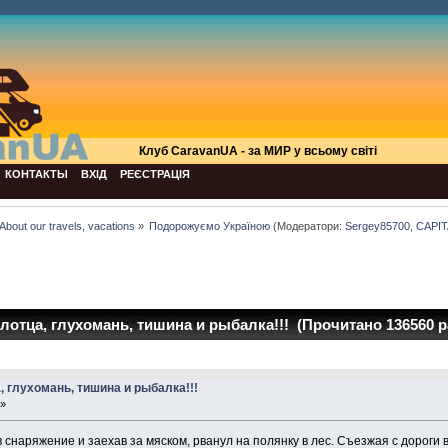
Клуб СaravanUA - за МИР у всьому світі
КОНТАКТЫ
ВХІД
РЕЄСТРАЦІЯ
About our travels, vacations
»
Подорожуємо Україною
(Модератори:
Sergey85700
,
CAPI
олотца, глухомань, тишина и рыбалка!!! (Прочитано 136560 р
а, глухомань, тишина и рыбалка!!!
 »
 снаряжение и заехав за мяском, рванул на полянку в лес. Съезжая с дороги в