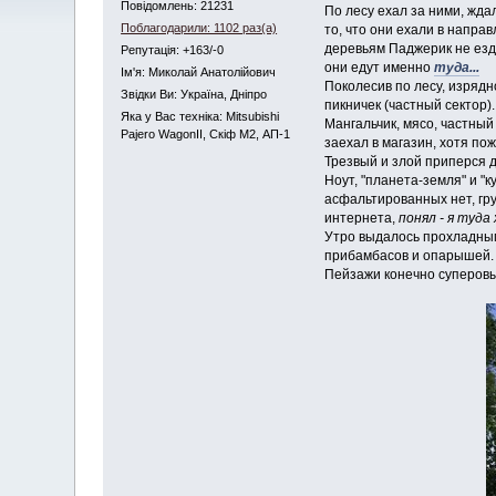
Повідомлень: 21231
По лесу ехал за ними, жда
Поблагодарили: 1102 раз(а)
то, что они ехали в напра
деревьям Паджерик не ез
Репутація: +163/-0
они едут именно
туда...
Iм'я: Миколай Анатолійович
Поколесив по лесу, изрядн
Звідки Ви: Україна, Дніпро
пикничек (частный сектор).
Яка у Вас техніка: Mitsubishi
Мангальчик, мясо, частный
Pajero WagonII, Скіф М2, АП-1
заехал в магазин, хотя по
Трезвый и злой приперся 
Ноут, "планета-земля" и "к
асфальтированных нет, гру
интернета,
понял - я туда х
Утро выдалось прохладным,
прибамбасов и опарышей. 
Пейзажи конечно суперовы