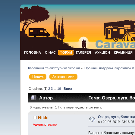
ГОЛОВНА
О НАС
ФОРУМ
ГАЛЕРЕЯ
АУКЦІОН
КРАМНИЦЯ
Караванінг та автотуризм України
»
Про наші подорожі, відпочинок // 
Пошук
Активні теми
Сторінки: [
1
]
2
3
...
16
Вниз
Автор
Тема: Озера, луга, б
0 Користувачів і 1 Гість переглядають цю тему.
Озера, луга, болотц
Nikki
«
:
29-06-2019, 23:16:25
Администратор
Вчера собравшись, закинув