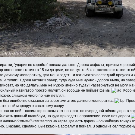
ралки, "ударив по коробке" поехал дальше. Дорога асфальт, причем хороший а
ор показывает каких то 15 км до цели, но не тут то было, заезжаю в какое то
 по дачному кооперативу, гугл меня ведет... и вот смотрю последний проулок 
. И тупик!!! Едрен батон!?! забор, туда куда мне нужно - дорога была, но за
 виноват, но что делать, мне же нужно именно туда?! Развернуться не могу, н
обильный навигатор просто молчит, он вообще не поймет где мы
Короче
ложно, слишком много по ним петлял...
 я без ошибочно оказался за воротами этого дачного кооператива
Проез
ативный маршрут к заветному озеру...
огнал по ней... навигатор показывает поворот, но очередной облом, дорога за
ъехать данный шлагбаум, но куда приведет направление, если нет дороги
 в
автомобильный навигатор
на карте, где есть дороги - ближайшую точку к оз
нужно. Сказано, сделано. Выезжаю на асфальт и погнал. В одном из сел тормо