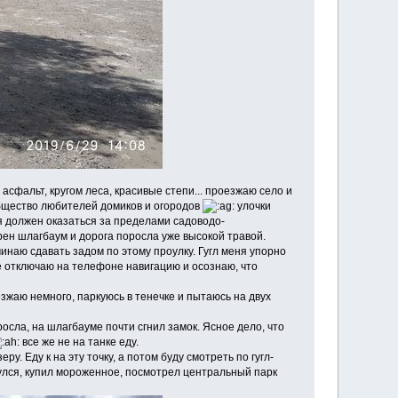
сфальт, кругом леса, красивые степи... проезжаю село и
 общество любителей домиков и огородов
улочки
и я должен оказаться за пределами садоводо-
варен шлагбаум и дорога поросла уже высокой травой.
ачинаю сдавать задом по этому проулку. Гугл меня упорно
 отключаю на телефоне навигацию и осознаю, что
жаю немного, паркуюсь в тенечке и пытаюсь на двух
росла, на шлагбауме почти сгнил замок. Ясное дело, что
все же не на танке еду.
еру. Еду к на эту точку, а потом буду смотреть по гугл-
знулся, купил мороженное, посмотрел центральный парк