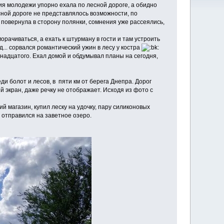
ния молодежи упорно ехала по лесной дороге, а обидно
сной дороге не представлялось возможности, по
 повернула в сторону полянки, сомнения уже рассеялись,
рачиваться, а ехать к штурману в гости и там устроить
д... сорвался романтический ужин в лесу у костра
инадцатого. Ехал домой и обдумывал планы на сегодня,
еди болот и лесов, в пяти км от берега Днепра. Дорог
 экран, даже речку не отображает. Исходя из фото с
й магазин, купил леску на удочку, пару силиконовых
 отправился на заветное озеро.