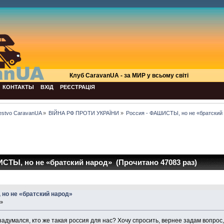
Клуб СaravanUA - за МИР у всьому світі
КОНТАКТЫ
ВХІД
РЕЄСТРАЦІЯ
estvo CaravanUA
»
ВІЙНА РФ ПРОТИ УКРАЇНИ
»
Россия - ФАШИСТЫ, но не «братский
СТЫ, но не «братский народ» (Прочитано 47083 раз)
но не «братский народ»
 »
адумался, кто же такая россия для нас? Хочу спросить, вернее задам вопрос,