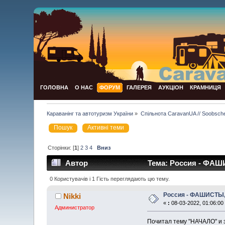
ГОЛОВНА
О НАС
ФОРУМ
ГАЛЕРЕЯ
АУКЦІОН
КРАМНИЦЯ
Караванінг та автотуризм України
»
Спільнота CaravanUA // Soobsch
Пошук
Активні теми
Сторінки: [
1
]
2
3
4
Вниз
Автор
Тема: Россия - ФАШИ
0 Користувачів і 1 Гість переглядають цю тему.
Россия - ФАШИСТЫ, 
Nikki
«
:
08-03-2022, 01:06:00
Администратор
Почитал тему "НАЧАЛО" и з