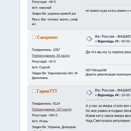
Репутація: +8/-0
Iм'я: николай
не важно-куда ехать,важно-с к
Звідки Ви: украина кривой рог
Яка у Вас техніка: матиз ,скиф
м1
Re: Россия - ФАШИС
Сampmen
«
Відповідь #3 :
09-03-
Повідомлень: 1097
Да что вы на ту сирену реа
Поблагодарили: 30 раз(а)
Репутація: +5/-0
Iм'я: Сергей
097746три248
Звідки Ви: Харьковская обл. М-
Дорога цивилизации вымощен
Даниловка
Re: Россия - ФАШИС
ГарикTTT
«
Відповідь #4 :
10-03-
Повідомлень: 8124
А у нас за вчера стало все
Поблагодарили: 197 раз(а)
Но все равно в подвал бег
Репутація: +94/-0
Изюм нету связи вчера вес
Над Святогорск регулярно
Iм'я: Игорь
Звідки Ви: Украина, Донецкая