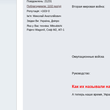
Повідомлень: 21231
Поблагодарили: 1102 раз(а)
Вторая мировая война:
Репутація: +163/-0
Iм'я: Миколай Анатолійович
Звідки Ви: Україна, Дніпро
Яка у Вас техніка: Mitsubishi
Pajero WagonII, Скіф М2, АП-1
Оккупационные войска
Руководство:
Как их называли н
А теперь наше время, Укра