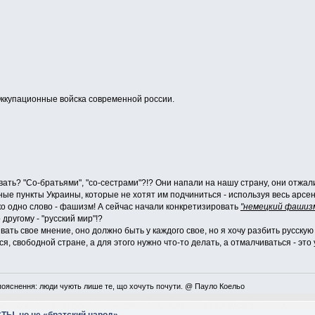
Оккупационные войска современной россии.
ывать? "Со-братьями", "со-сестрами"?!? Они напали на нашу страну, они отжа
ые пункты Украины, которые не хотят им подчиниться - используя весь арсе
ко одно слово - фашизм! А сейчас начали конкретизировать
"немецкий фашиз
 другому - "русский мир"!?
ывать свое мнение, оно должно быть у каждого свое, но я хочу разбить русск
я, свободной стране, а для этого нужно что-то делать, а отмалчиваться - это
пояснення: люди чують лише те, що хочуть почути. @ Пауло Коельо
ТЫ, но не «братский народ»