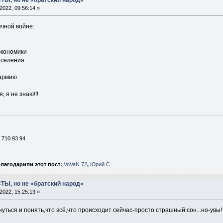
2022, 09:56:14 »
чной войне:
экономики
аселения
 армию
 я не знаю!!!
 710 93 94
лагодарили этот пост:
VoVaN 72
,
Юрий С
ТЫ, но не «братский народ»
2022, 15:25:13 »
нуться и понять,что всё,что происходит сейчас-просто страшный сон...но-увы!