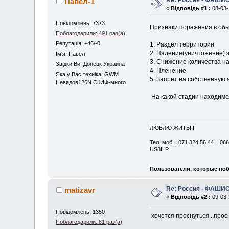
Павел-1
«
Відповідь #1 :
08-03-
Повідомлень: 7373
Признаки поражения в обы
Поблагодарили: 491 раз(а)
Репутація: +46/-0
1. Раздел территории
2. Падение(уничтожение) 
Iм'я: Павел
3. Снижение количества н
Звідки Ви: Донецк Украина
4. Пленение
Яка у Вас техніка: GWM
5. Запрет на собственную
Невядов126N СКИФ-много
На какой стадии находимся,
ЛЮБЛЮ ЖИТЬ!!!
Тел. моб. 071 324 56 44 066
US8ILP
Пользователи, которые поб
Re: Россия - ФАШИС
matizavr
«
Відповідь #2 :
09-03-
Повідомлень: 1350
хочется проснуться...прос
Поблагодарили: 81 раз(а)