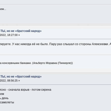
ем...
ТЫ, но не «братский народ»
2022, 18:27:00 »
гируете. У нас никогда её не было. Пару раз слышал со стороны Алексеевки. А
а консервными банками. (Альберто Моравиа (Пинкерле))
ТЫ, но не «братский народ»
2022, 08:56:25 »
 ясно - сначала взрыв - потом сирена
аем
ь день
 самолеты