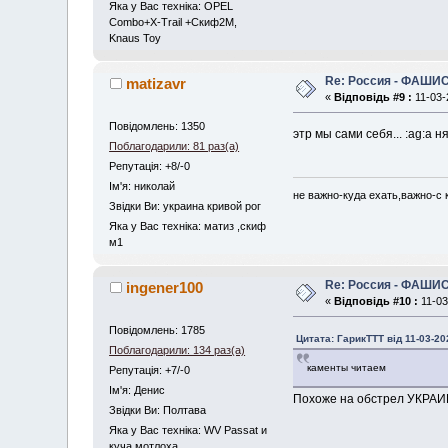
Яка у Вас техніка: OPEL
Combo+X-Trail +Скиф2М,
Knaus Toy
Re: Россия - ФАШИС
matizavr
«
Відповідь #9 :
11-03-
Повідомлень: 1350
этр мы сами себя... :ag:а 
Поблагодарили: 81 раз(а)
Репутація: +8/-0
Iм'я: николай
не важно-куда ехать,важно-с к
Звідки Ви: украина кривой рог
Яка у Вас техніка: матиз ,скиф
м1
Re: Россия - ФАШИС
ingener100
«
Відповідь #10 :
11-03
Повідомлень: 1785
Цитата: ГарикTTT від 11-03-20
Поблагодарили: 134 раз(а)
каменты читаем
Репутація: +7/-0
Iм'я: Денис
Похоже на обстрел УКРАИН
Звідки Ви: Полтава
Яка у Вас техніка: WV Passat и
куча мотлоха.