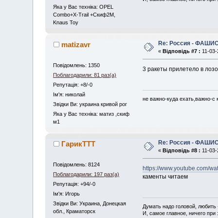
Яка у Вас техніка: OPEL
Combo+X-Trail +Скиф2М,
Knaus Toy
Re: Россия - ФАШИС
matizavr
«
Відповідь #7 :
11-03-
Повідомлень: 1350
3 ракеты прилетело в лозо
Поблагодарили: 81 раз(а)
Репутація: +8/-0
Iм'я: николай
не важно-куда ехать,важно-с к
Звідки Ви: украина кривой рог
Яка у Вас техніка: матиз ,скиф
м1
Re: Россия - ФАШИС
ГарикTTT
«
Відповідь #8 :
11-03-
Повідомлень: 8124
https://www.youtube.com/
Поблагодарили: 197 раз(а)
каменты читаем
Репутація: +94/-0
Iм'я: Игорь
Звідки Ви: Украина, Донецкая
Думать надо головой, любить 
обл., Краматорск
И, самое главное, ничего при 