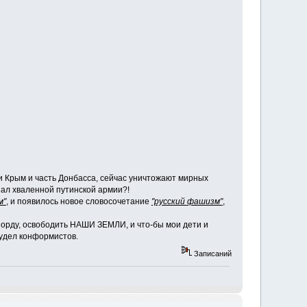
ли Крым и часть Донбасса, сейчас уничтожают мирных
нал хваленной путинской армии?!
м"
, и появилось новое словосочетание
"русский фашизм"
,
ую орду, освободить НАШИ ЗЕМЛИ, и что-бы мои дети и
 удел конформистов.
Записаний