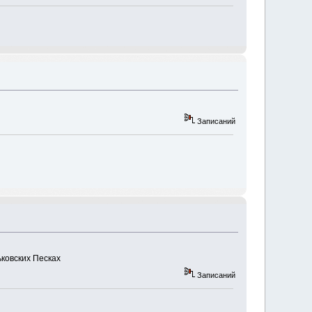
Записаний
ьковских Песках
Записаний