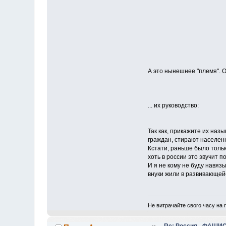
А это нынешнее "племя". 
... их руководство:
Так как, прикажите их наз
граждан, стирают населенн
Кстати, раньше было толь
хоть в россии это звучит по
И я не кому не буду навяз
внуки жили в развивающейс
Не витрачайте свого часу на 
Re: Россия - ФАШИС