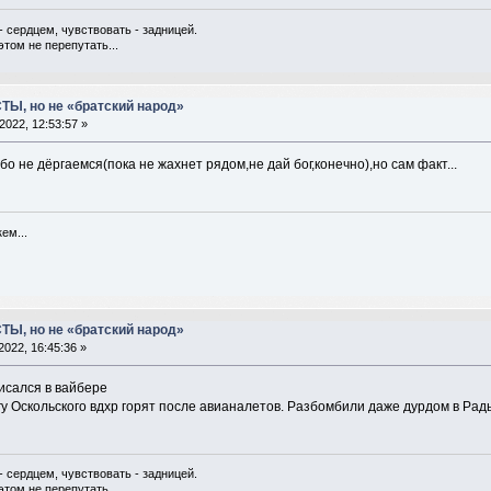
- сердцем, чувствовать - задницей.
этом не перепутать...
ТЫ, но не «братский народ»
2022, 12:53:57 »
о не дёргаемся(пока не жахнет рядом,не дай бог,конечно),но сам факт...
ем...
ТЫ, но не «братский народ»
2022, 16:45:36 »
исался в вайбере
гу Оскольского вдхр горят после авианалетов. Разбомбили даже дурдом в Рад
- сердцем, чувствовать - задницей.
этом не перепутать...