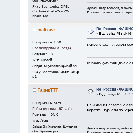
обл., Краматорск
Яка у Вас техніка: OPEL
Думать надо головой, любить 
Combo+X-Trail +Скиф2М,
И, самое главное, ничего при 
Knaus Toy
Re: Россия - ФАШИС
matizavr
«
Відповідь #5 :
10-03-
Повідомлень: 1350
к сирене уже привыкли-особ
Поблагодарили: 81 раз(а)
Репутація: +8/-0
Iм'я: николай
не важно-куда ехать,важно-с к
Звідки Ви: украина кривой рог
Яка у Вас техніка: матиз ,скиф
м1
Re: Россия - ФАШИС
ГарикTTT
«
Відповідь #6 :
11-03-
Повідомлень: 8124
По Изюм и Святогорье отп
Поблагодарили: 197 раз(а)
Коротко - турбазы по бере
Репутація: +94/-0
Iм'я: Игорь
Звідки Ви: Украина, Донецкая
Думать надо головой, любить 
обл., Краматорск
И, самое главное, ничего при 