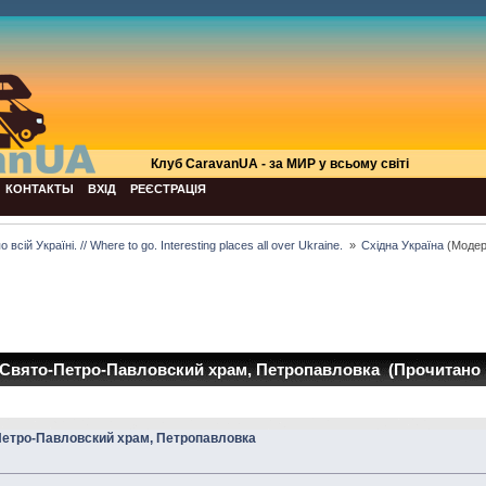
Клуб СaravanUA - за МИР у всьому світі
КОНТАКТЫ
ВХІД
РЕЄСТРАЦІЯ
всій Україні. // Where to go. Interesting places all over Ukraine. 
»
Східна Україна
(Модер
вято-Петро-Павловский храм, Петропавловка (Прочитано 1
етро-Павловский храм, Петропавловка