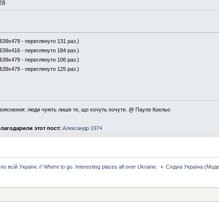
28
 639x479 - переглянуто 131 раз.)
 639x416 - переглянуто 184 раз.)
 639x479 - переглянуто 106 раз.)
 639x479 - переглянуто 125 раз.)
пояснення: люди чують лише те, що хочуть почути. @ Пауло Коельо
лагодарили этот пост:
Александр 1974
о всій Україні. // Where to go. Interesting places all over Ukraine. 
»
Східна Україна
(Моде