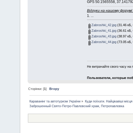
GPS 50.1565558, 37.14179
Відгуки на нашому форумі:
1. ...
Zabroshki_42.jpg
(31.46 кБ,
Zabroshki_41.jpg
(36.61 кБ,
Zabroshki_43.jpg
(38.97 кБ,
Zabroshki_44.jpg
(73.05 кБ,
Не витрачайте свого часу на 
Пользователи, которые поб
Сторінки: [
1
]
Вгору
Караванінг та автотуризм України
»
Куди поїхати. Найцікавіші місця п
Заброшенный Свято-Петро-Павловский храм, Петропавловка