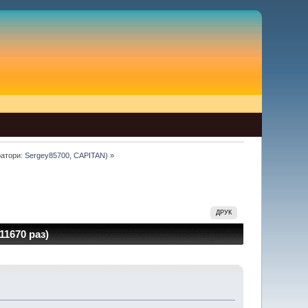
атори:
Sergey85700
,
CAPITAN
) »
ДРУК
1670 раз)