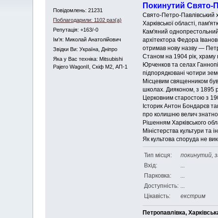
Покинутий Свято-Пе
Повідомлень: 21231
Свято-Петро-Павлівський х
Поблагодарили: 1102 раз(а)
Харківської області, пам'я
Репутація: +163/-0
Кам'яний однопрестольний 
архітектора Федора Іванови
Iм'я: Миколай Анатолійович
отримав нову назву — Петр
Звідки Ви: Україна, Дніпро
Станом на 1904 рік, храму
Яка у Вас техніка: Mitsubishi
Юрченков та селах Ганнопі
Pajero WagonII, Скіф М2, АП-1
підпорядковані чотири зем
Місцевим священником був І
школах. Дияконом, з 1895 
Церковним старостою з 190
Історик Антон Бондарєв так
про колишню велич знатног
Рішенням Харківського обла
Міністерства культури та 
Як культова споруда не вик
Тип місця:
покинутий, з
Вхід:
...
Парковка:
...
Доступність:
...
Цікавість:
екстрим
Петропавлівка, Харківськ