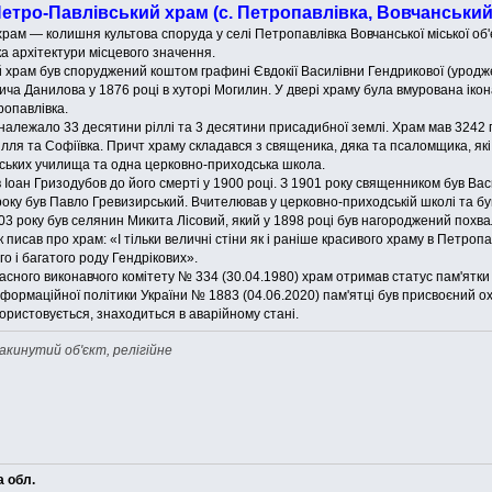
тро-Павлівський храм (с. Петропавлівка, Вовчанський 
рам — колишня культова споруда у селі Петропавлівка Вовчанської міської об'
тка архітектури місцевого значення.
храм був споруджений коштом графині Євдокії Василівни Гендрикової (уродже
ча Данилова у 1876 році в хуторі Могилин. У двері храму була вмурована ікона
опавлівка.
 належало 33 десятини ріллі та 3 десятини присадибної землі. Храм мав 3242 
лля та Софіївка. Причт храму складався з священика, дяка та псаломщика, як
ських училища та одна церковно-приходська школа.
оан Гризодубов до його смерті у 1900 році. З 1901 року священником був Васи
року був Павло Гревизирський. Вчителював у церковно-приходській школі та б
3 року був селянин Микита Лісовий, який у 1898 році був нагороджений похв
 писав про храм: «І тільки величні стіни як і раніше красивого храму в Петр
о і багатого роду Гендрікових».
сного виконавчого комітету № 334 (30.04.1980) храм отримав статус пам'ятки 
інформаційної політики України № 1883 (04.06.2020) пам'ятці був присвоєний 
ористовується, знаходиться в аварійному стані.
акинутий об'єкт, релігійне
а обл.