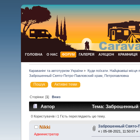
ГОЛОВНА
О НАС
ФОРУМ
ГАЛЕРЕЯ
АУКЦІОН
КРАМНИЦЯ
Караванінг та автотуризм України
»
Куди поїхати. Найцікавіші місця по 
Заброшенный Свято-Петро-Павловский храм, Петропавловка
Пошук
Активні теми
Сторінки: [
1
]
Вниз
Автор
Тема: Заброшенный С
0 Користувачів і 1 Гість переглядають цю тему.
Заброшенный Свято-П
Nikki
«
:
05-08-2021, 11:50:07 »
Администратор