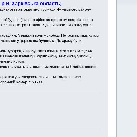
р-н, Харківська область)
єднаної територіальної громади Чугуївського району
ної Гудович) та парафіян за проєктом єпархіального
 святих Петра і Павла. У день відкриття храму хутір
парафіян. Мешкали вони у слободі Петропавлівка, хуторі
і мешкали у церковних будинках. До храму були
ль Зубарєв, який був законовчителем у всіх місцевих
ув законовчителем у Софіївському земському училищі.
альним листом.
опавлівці служать єдиним нагадуванням на Слобожанщині
архітектури місцевого значення. Згідно наказу
охоронний номер 7591-Ха.