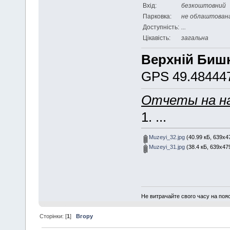
Вхід:
безкоштовний
Парковка:
не облаштован
Доступність:
...
Цікавість:
загальна
Верхній Бишк
GPS 49.484447
Отчеты на н
1. ...
Muzeyi_32.jpg
(40.99 кБ, 639x47
Muzeyi_31.jpg
(38.4 кБ, 639x479
Не витрачайте свого часу на поя
Сторінки: [
1
]
Вгору