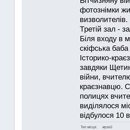
Вітчизняну вій
фотознімки жит
визволителів.
Третій зал - за
Біля входу в м
скіфська баба 
Історико-крає
завдяки Щетин
війни, вчителю
краєзнавцю. С
полицях вчите
виділялося мі
відбулося 10 в
Тип місця:
музей