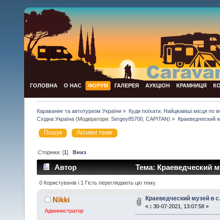
ГОЛОВНА
О НАС
ФОРУМ
ГАЛЕРЕЯ
АУКЦІОН
КРАМНИЦЯ
К
Караванінг та автотуризм України
»
Куди поїхати. Найцікавіші місця по всій
Східна Україна
(Модератори:
Sergey85700
,
CAPITAN
) »
Краеведческий м
Пошук
Активні теми
Сторінки: [
1
]
Вниз
Автор
Тема: Краеведческий му
0 Користувачів і 1 Гість переглядають цю тему.
Краеведческий музей в с
Nikki
«
:
30-07-2021, 13:07:58 »
Администратор