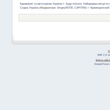
Караванінг та автотуризм України
»
Куди поїхати. Найцікавіші місця по вс
Східна Україна
(Модератори:
Sergey85700
,
CAPITAN
) »
Краеведческий 
C
SMF 2.0.1
Карта сайт
SimplePortal 