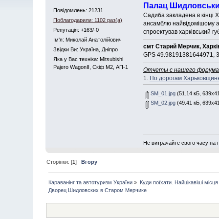
Палац Шидловськи
Повідомлень: 21231
Садиба закладена в кінці X
Поблагодарили: 1102 раз(а)
ансамблю найвідомішому ар
Репутація: +163/-0
спроектував харківський г
Iм'я: Миколай Анатолійович
смт Старий Мерчик, Харкі
Звідки Ви: Україна, Дніпро
GPS 49.98191381644971, 
Яка у Вас техніка: Mitsubishi
Pajero WagonII, Скіф М2, АП-1
Отчеты с нашего форума
1.
По дорогам Харьковщин
SM_01.jpg
(51.14 кБ, 639x41
SM_02.jpg
(49.41 кБ, 639x41
Не витрачайте свого часу на 
Сторінки: [
1
]
Вгору
Караванінг та автотуризм України
»
Куди поїхати. Найцікавіші місця п
Дворец Шидловских в Старом Мерчике