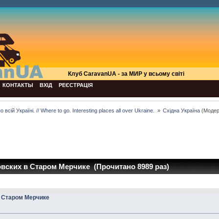
Клуб СaravanUA - за МИР у всьому світі
КОНТАКТЫ
ВХІД
РЕЄСТРАЦІЯ
всій Україні. // Where to go. Interesting places all over Ukraine. 
»
Східна Україна
(Модер
ских в Старом Мерчике (Прочитано 8989 раз)
 Старом Мерчике