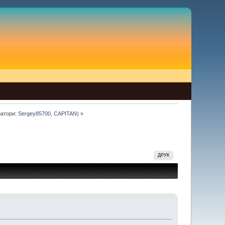
атори:
Sergey85700
,
CAPITAN
) »
ДРУК