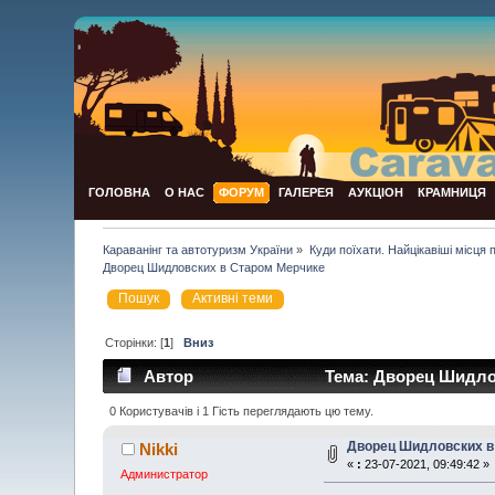
ГОЛОВНА
О НАС
ФОРУМ
ГАЛЕРЕЯ
АУКЦІОН
КРАМНИЦЯ
Караванінг та автотуризм України
»
Куди поїхати. Найцікавіші місця по 
Дворец Шидловских в Старом Мерчике
Пошук
Активні теми
Сторінки: [
1
]
Вниз
Автор
Тема: Дворец Шидлов
0 Користувачів і 1 Гість переглядають цю тему.
Дворец Шидловских в
Nikki
«
:
23-07-2021, 09:49:42 »
Администратор