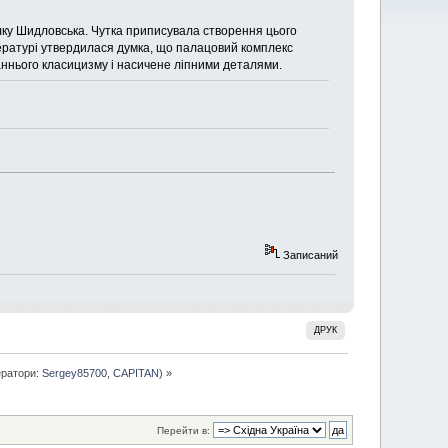
полку Шидловська. Чутка приписувала створення цього
тературі утвердилася думка, що палацовий комплекс
аннього класицизму і насичене ліпними деталями.
Записаний
ДРУК
ратори:
Sergey85700
,
CAPITAN
) »
Перейти в: