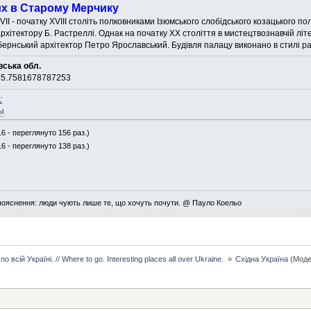
х в Старому Мерчику
VII - початку XVIII століть полковниками Ізюмського слобідського козацького 
хітектору Б. Растреллі. Однак на початку ХХ століття в мистецтвознавчій лі
убернський архітектор Петро Ярославський. Будівля палацу виконано в стилі р
вська обл.
35.7581678787253
:
ы
6 - переглянуто 156 раз.)
6 - переглянуто 138 раз.)
пояснення: люди чують лише те, що хочуть почути. @ Пауло Коельо
о всій Україні. // Where to go. Interesting places all over Ukraine. 
»
Східна Україна
(Моде