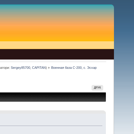
атори:
Sergey85700
,
CAPITAN
) »
Военная база С-200, с. Эсхар
ДРУК