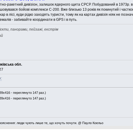
тно-ракетний дивізіон, залишок ядерного щита СРСР. Побудований в 1973р. в л
овувався бойові комплекси С-200. Вже близько 13 років як покинутий і частко
р в лісі, куди рідко заходять туристи, тому як на картах дивізія ніяк не позн
малів - забивайте координати в GPS і в путь.
'єкти, панорами, пейзажі, екстрім
ий
рківська обл.
27
:
39x416 - переглянуто 147 раз.)
39x416 - переглянуто 147 раз.)
пояснення: люди чують лише те, що хочуть почути. @ Пауло Коельо