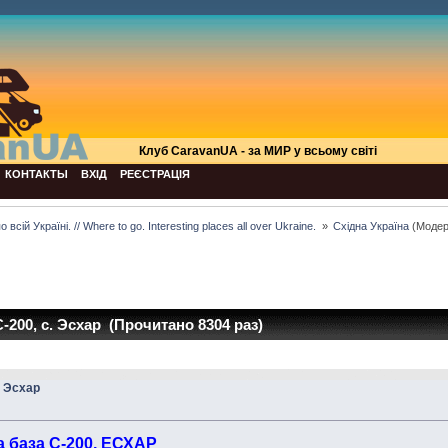
Клуб СaravanUA - за МИР у всьому світі
КОНТАКТЫ
ВХІД
РЕЄСТРАЦІЯ
всій Україні. // Where to go. Interesting places all over Ukraine. 
»
Східна Україна
(Модер
-200, с. Эсхар (Прочитано 8304 раз)
. Эсхар
а база С-200, ЕСХАР