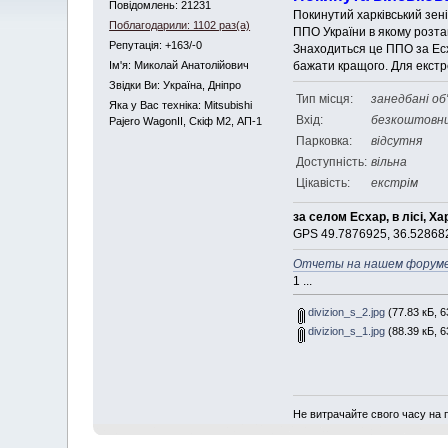
Повідомлень: 21231
Покинутий харківський зені
Поблагодарили: 1102 раз(а)
ППО України в якому розташ
Репутація: +163/-0
Знаходиться це ППО за Есха
бажати кращого. Для екстре
Iм'я: Миколай Анатолійович
Звідки Ви: Україна, Дніпро
Тип місця:
занедбані об
Яка у Вас техніка: Mitsubishi
Вхід:
безкоштовн
Pajero WagonII, Скіф М2, АП-1
Парковка:
відсутня
Доступність:
вільна
Цікавість:
екстрім
за селом Есхар, в лісі, Ха
GPS 49.7876925, 36.52868
Отчеты на нашем форуме
1 ...
divіzіon_s_2.jpg
(77.83 кБ, 6
divіzіon_s_1.jpg
(88.39 кБ, 6
Не витрачайте свого часу на 