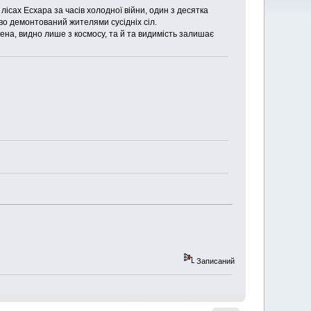
ісах Есхара за часів холодної війни, один з десятка
во демонтований жителями сусідніх сіл.
ачена, видно лише з космосу, та й та видимість залишає
Записаний