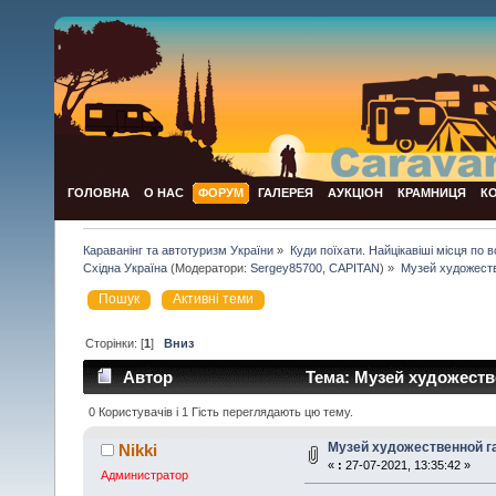
ГОЛОВНА
О НАС
ФОРУМ
ГАЛЕРЕЯ
АУКЦІОН
КРАМНИЦЯ
К
Караванінг та автотуризм України
»
Куди поїхати. Найцікавіші місця по всій
Східна Україна
(Модератори:
Sergey85700
,
CAPITAN
) »
Музей художеств
Пошук
Активні теми
Сторінки: [
1
]
Вниз
Автор
Тема: Музей художестве
0 Користувачів і 1 Гість переглядають цю тему.
Музей художественной га
Nikki
«
:
27-07-2021, 13:35:42 »
Администратор