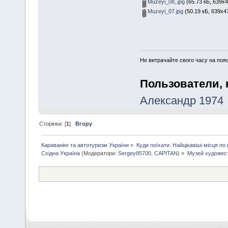
Muzeyi_08,.jpg
(65.73 кБ, 639x4
Muzeyi_07.jpg
(50.19 кБ, 639x4
Не витрачайте свого часу на поя
Пользователи, 
Александр 1974
Сторінки: [
1
]
Вгору
Караванінг та автотуризм України
»
Куди поїхати. Найцікавіші місця по вс
Східна Україна
(Модератори:
Sergey85700
,
CAPITAN
) »
Музей художест