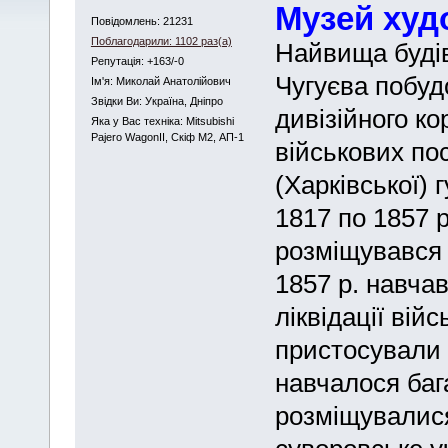
Музей худо
Повідомлень: 21231
Поблагодарили: 1102 раз(а)
Найвища будів
Репутація: +163/-0
Чугуєва побуд
Iм'я: Миколай Анатолійович
Звідки Ви: Україна, Дніпро
дивізійного ко
Яка у Вас техніка: Mitsubishi
Pajero WagonII, Скіф М2, АП-1
військових по
(Харківської) 
1817 по 1857 р
розміщувався і
1857 р. навчав
ліквідації вій
пристосували 
навчалося бага
розміщувалис