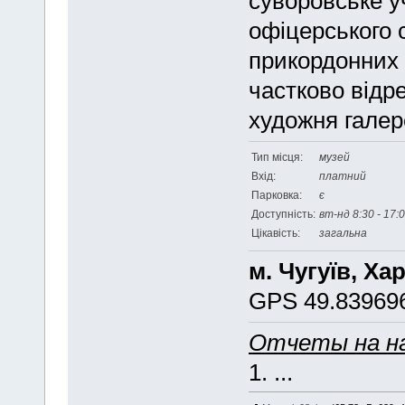
суворовське у
офіцерського 
прикордонних 
частково відр
художня галер
Тип місця:
музей
Вхід:
платний
Парковка:
є
Доступність:
вт-нд 8:30 - 17:0
Цікавість:
загальна
м. Чугуїв, Ха
GPS 49.839696
Отчеты на н
1. ...