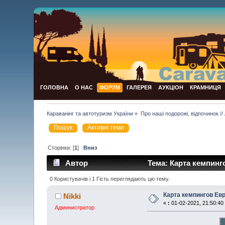
ГОЛОВНА
О НАС
ФОРУМ
ГАЛЕРЕЯ
АУКЦІОН
КРАМНИЦЯ
Караванінг та автотуризм України
»
Про наші подорожі, відпочинок // 
Пошук
Активні теми
Сторінки: [
1
]
Вниз
Автор
Тема: Карта кемпинг
0 Користувачів і 1 Гість переглядають цю тему.
Карта кемпингов Ев
Nikki
«
:
01-02-2021, 21:50:40
Администратор