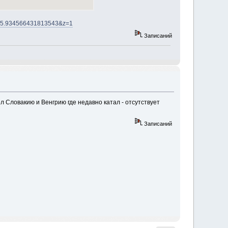
C5.934566431813543&z=1
Записаний
ел Словакию и Венгрию где недавно катал - отсутствует
Записаний