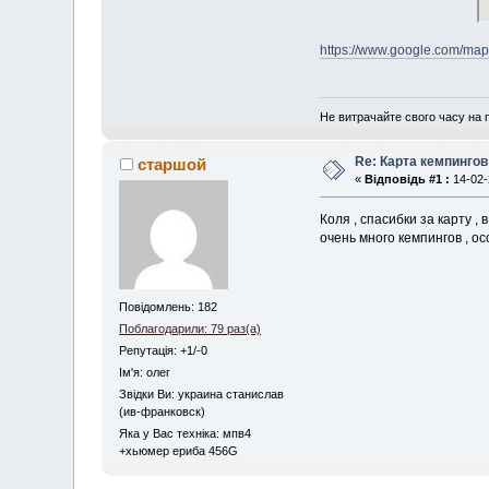
https://www.google.com/
Не витрачайте свого часу на 
Re: Карта кемпинго
старшой
«
Відповідь #1 :
14-02-
Коля , спасибки за карту ,
очень много кемпингов , о
Повідомлень: 182
Поблагодарили: 79 раз(а)
Репутація: +1/-0
Iм'я: олег
Звідки Ви: украина станислав
(ив-франковск)
Яка у Вас техніка: мпв4
+хьюмер ериба 456G