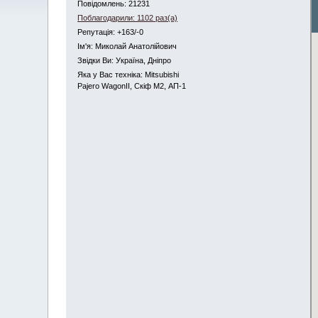
Повідомлень: 21231
Поблагодарили: 1102 раз(а)
Репутація: +163/-0
Iм'я: Миколай Анатолійович
Звідки Ви: Україна, Дніпро
Яка у Вас техніка: Mitsubishi
Pajero WagonII, Скіф М2, АП-1