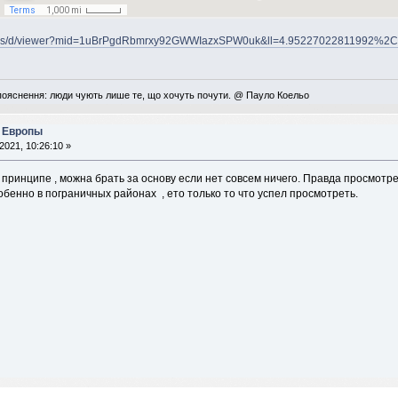
maps/d/viewer?mid=1uBrPgdRbmrxy92GWWIazxSPW0uk&ll=4.95227022811992%2
пояснення: люди чують лише те, що хочуть почути. @ Пауло Коельо
в Европы
2021, 10:26:10 »
 в принципе , можна брать за основу если нет совсем ничего. Правда просмотр
собенно в пограничных районах , ето только то что успел просмотреть.