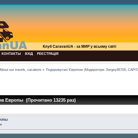
Клуб СaravanUA - за МИР у всьому світі
КОНТАКТЫ
ВХІД
РЕЄСТРАЦІЯ
About our travels, vacations
»
Подорожуємо Європою
(Модератори:
Sergey85700
,
CAPIT
ов Европы (Прочитано 13235 раз)
ропы
 »