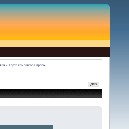
AN
) »
Карта кемпингов Европы
ДРУК