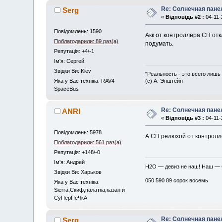
Re: Солнечная пане
Serg
«
Відповідь #2 :
04-11-
Повідомлень: 1590
Акк от контроллера СП отк
Поблагодарили: 89 раз(а)
подумать.
Репутація: +4/-1
Iм'я: Сергей
Звідки Ви: Kiev
"Реальность - это всего лишь
Яка у Вас техніка: RAV4
(с) А. Энштейн
SpaceBus
Re: Солнечная пане
ANRI
«
Відповідь #3 :
04-11-
Повідомлень: 5978
А СП релюхой от контрол
Поблагодарили: 561 раз(а)
Репутація: +148/-0
Iм'я: Андрей
H2O — девиз не наш! Наш —
Звідки Ви: Харьков
050 590 89 сорок восемь
Яка у Вас техніка:
Sierra,Скиф,палатка,казан и
СуПерПеЧкА
Re: Солнечная пане
Serg