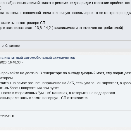
ерный) осенью и зимой живет в режиме не дозарядки ( короткие пробеги, авт
д).
эл. система с солнечной- если солнечную панель через то же контролер подклю
 ставить на контролере СП-
р в авто показывает 13,8 -14,2 ( в зависимости от включен потребителей)
ито, Спринтер
ль и штатный автомобильный аккумулятор
2020, 16:48:33 »
о произойти не должно. В генераторе по выходу диодный мост, ему пофиг, д
ратором.
считан на самое разное напряжение на АКБ, если упало - он заряжает, выросло
ыть выбросы напряжения при пуске.
нности в современных "умных" машинах, о которых я не подозреваю.
ощью реле: ключ в замке повернул - СП отключается.
 C2H5OH!