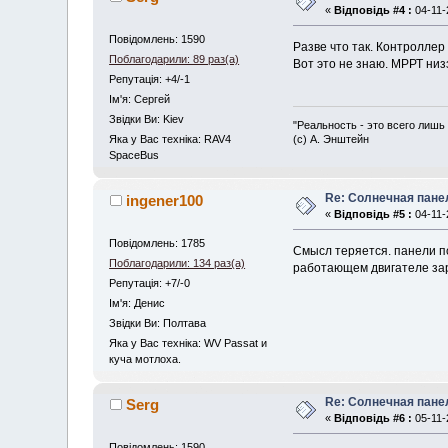
«
Відповідь #4 :
04-11-
Повідомлень: 1590
Разве что так. Контроллер
Поблагодарили: 89 раз(а)
Вот это не знаю. МРРТ низ
Репутація: +4/-1
Iм'я: Сергей
Звідки Ви: Kiev
"Реальность - это всего лишь
Яка у Вас техніка: RAV4
(с) А. Энштейн
SpaceBus
Re: Солнечная пане
ingener100
«
Відповідь #5 :
04-11-
Повідомлень: 1785
Смысл теряется. панели по
Поблагодарили: 134 раз(а)
работающем двигателе за
Репутація: +7/-0
Iм'я: Денис
Звідки Ви: Полтава
Яка у Вас техніка: WV Passat и
куча мотлоха.
Re: Солнечная пане
Serg
«
Відповідь #6 :
05-11-
Повідомлень: 1590