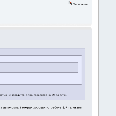
Записаний
стью не зарядится, а так, процентов на 25 за сутки.
на автономка ( мокрая хорошо потребляет), + телек или