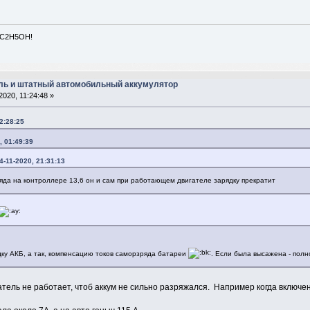
 C2H5OH!
ль и штатный автомобильный аккумулятор
2020, 11:24:48 »
2:28:25
, 01:49:39
4-11-2020, 21:31:13
яда на контроллере 13,6 он и сам при работающем двигателе зарядку прекратит
дку АКБ, а так, компенсацию токов саморзряда батареи
. Если была высажена - полно
игатель не работает, чтоб аккум не сильно разряжался. Например когда включе