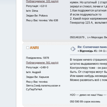
Поблагодарили: 101 раз(а)
нужен. Но штатный ( старт
Репутація: +12/-0
зеркал и стекол, печки и т.
1.Как подружится штатная 
Iм'я: Dima
И если подружаться то
Звідки Ви: Poltava
2. Какой порог напряжения
Яка у Вас техніка: Vito 638
Генератор 115 А, вольтмет
0501461679 , з.ч Мерседес В
Re: Солнечная пане
ANRI
«
Відповідь #1 :
04-11-
Повідомлень: 5978
В теории ничего страшног
Поблагодарили: 561 раз(а)
штатно выдаваемого гене
Репутація: +148/-0
Контроллеру тоже - он рас
быть. От стартера могут б
Iм'я: Андрей
Или какие-нибудь неожида
Звідки Ви: Харьков
Можно развязать всё с пом
Яка у Вас техніка:
Sierra,Скиф,палатка,казан и
СуПерПеЧкА
H2O — девиз не наш! Наш —
050 590 89 сорок восемь