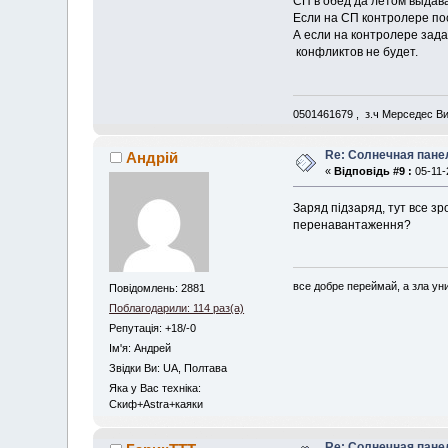
СП в обед да летом выдава
Если на СП контролере пос
А если на контролере зада
конфликтов не будет.
0501461679 , з.ч Мерседес В
Re: Солнечная пане
Андрій
«
Відповідь #9 :
05-11-
Заряд підзаряд, тут все зр
перенавантаження?
все добре переймай, а зла ун
Повідомлень: 2881
Поблагодарили: 114 раз(а)
Репутація: +18/-0
Iм'я: Андрей
Звідки Ви: UA, Полтава
Яка у Вас техніка:
Скиф+Astra+каяки
Re: Солнечная пане