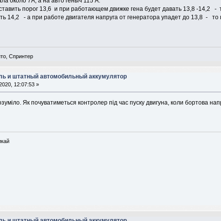
ла около 7А, а на авто геныч 115 А.
тавить порог 13,6 и при работающем движке гена будет давать 13,8 -14,2 - т
ть 14,2 - а при работе двигателя напруга от генератора упадет до 13,8 - то 
ито, Спринтер
ль и штатный автомобильный аккумулятор
2020, 12:07:53 »
озуміло. Як почуватиметься контролер під час пуску двигуна, коли бортова напр
икай
ль и штатный автомобильный аккумулятор