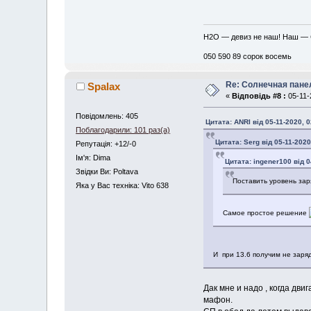
H2O — девиз не наш! Наш —
050 590 89 сорок восемь
Re: Солнечная пане
Spalax
«
Відповідь #8 :
05-11-
Повідомлень: 405
Цитата: ANRI від 05-11-2020, 0
Поблагодарили: 101 раз(а)
Цитата: Serg від 05-11-2020
Репутація: +12/-0
Iм'я: Dima
Цитата: ingener100 від 0
Звідки Ви: Poltava
Поставить уровень зар
Яка у Вас техніка: Vito 638
Самое простое решение
И при 13.6 получим не заря
Дак мне и надо , когда дв
мафон.