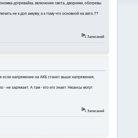
ономка-догревайка, включение света, дворники, обогревы
чить не к доп аккуму, а к тому что основной на авто.??
Записаний
аже если напряжение на АКБ станет выше напряжения,
 - не заряжает. А там - кто его знает. Нюансы могут
Записаний