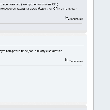
о все понятно ( контролер отключит СП.)
получается заряд на аккум будет и от СП и от геныча. -
Записаний
уга конкретно просідає, в ньому є захист від
Записаний