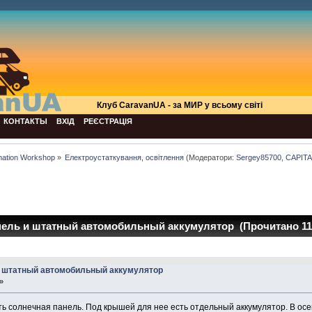
Клуб СaravanUA - за МИР у всьому світі
КОНТАКТЫ
ВХІД
РЕЄСТРАЦІЯ
mation Workshop
»
Електроустаткування, освітлення
(Модератори:
Sergey85700
,
CAPIT
ель и штатный автомобильный аккумулятор (Прочитано 110
и штатный автомобильный аккумулятор
»
ь солнечная панель. Под крышей для нее есть отдельный аккумулятор. В осе