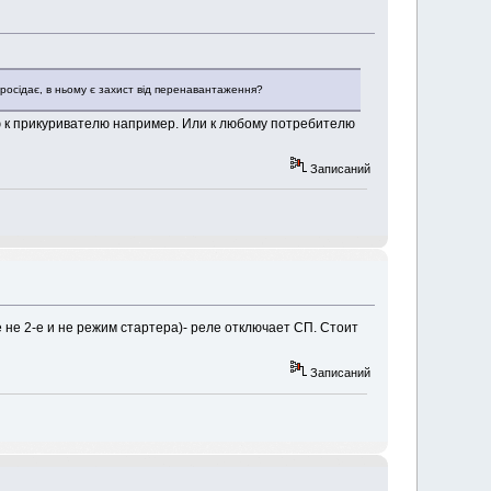
просідає, в ньому є захист від перенавантаження?
ую к прикуривателю например. Или к любому потребителю
Записаний
не 2-е и не режим стартера)- реле отключает СП. Стоит
Записаний