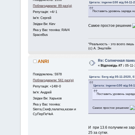
Цитата: ingener100 від 04-11-2
Поблагодарили: 89 раз(а)
Поставить уровень заряда н
Репутація: +4/-1
Iм'я: Сергей
Звідки Ви: Kiev
Самое простое решение
Яка у Вас техніка: RAV4
SpaceBus
"Реальность - это всего лишь
(с) А. Энштейн
Re: Солнечная пане
ANRI
«
Відповідь #7 :
05-11-
Повідомлень: 5978
Цитата: Serg від 05-11-2020, 0
Поблагодарили: 561 раз(а)
Цитата: ingener100 від 04-1
Репутація: +148/-0
Iм'я: Андрей
Поставить уровень заряд
Звідки Ви: Харьков
Яка у Вас техніка:
Самое простое решение
Sierra,Скиф,палатка,казан и
СуПерПеЧкА
И при 13.6 получим не зар
25 за сутки.