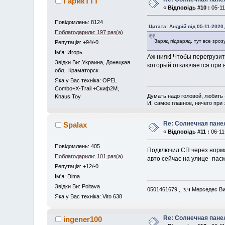
ГарикTTT
«
Відповідь #10 :
05-11
Повідомлень: 8124
Цитата: Андрій від 05-11-2020,
Поблагодарили: 197 раз(а)
Заряд підзаряд, тут все зроз
Репутація: +94/-0
Iм'я: Игорь
Аж нияк! Чтобы перегрузит
Звідки Ви: Украина, Донецкая
который отключается при в
обл., Краматорск
Яка у Вас техніка: OPEL
Combo+X-Trail +Скиф2М,
Думать надо головой, любить 
Knaus Toy
И, самое главное, ничего при 
Re: Солнечная пане
Spalax
«
Відповідь #11 :
06-11
Повідомлень: 405
Подключил СП через нормал
Поблагодарили: 101 раз(а)
авто сейчас на улице- пасм
Репутація: +12/-0
Iм'я: Dima
Звідки Ви: Poltava
0501461679 , з.ч Мерседес В
Яка у Вас техніка: Vito 638
Re: Солнечная пане
ingener100