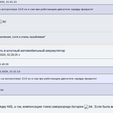
020, 21:31:13
а контроллере 13,6 он и сам при работающем двигателе зарядку прекратит
 иллюзия, хотя и очень назойливая"
ль и штатный автомобильный аккумулятор
2020, 02:28:25 »
1:49:39
1-2020, 21:31:13
а на контроллере 13,6 он и сам при работающем двигателе зарядку прекратит
ядку АКБ, а так, компенсацию токов саморазряда батареи
. Если была в