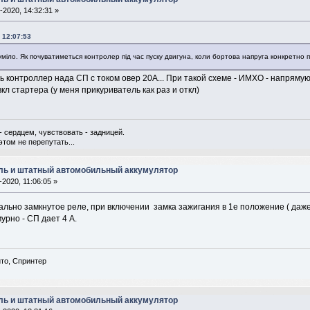
-2020, 14:32:31 »
 12:07:53
уміло. Як почуватиметься контролер під час пуску двигуна, коли бортова напруга конкретно 
ь контроллер нада СП с током овер 20А... При такой схеме - ИМХО - напрям
кл стартера (у меня прикуриватель как раз и откл)
- сердцем, чувствовать - задницей.
этом не перепутать...
ль и штатный автомобильный аккумулятор
-2020, 11:06:05 »
ьно замкнутое реле, при включении замка зажигания в 1е положение ( даже 
урно - СП дает 4 А.
ито, Спринтер
ль и штатный автомобильный аккумулятор