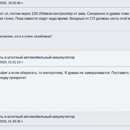
2020, 19:26:48 »
 от сп, потом через 100-200мсек контроллер от акка. Синхронно я думаю тож
зя точно. Пока емкостя сядут надо время. Входные от СП должны сесть чтоб 
 иллюзия, хотя и очень назойливая"
ль и штатный автомобильный аккумулятор
2020, 21:31:13 »
фиг а если оберегать, то контроллер. Я думаю не заморачиватся. Поставить 
рядку прекратит
ль и штатный автомобильный аккумулятор
2020, 01:49:39 »