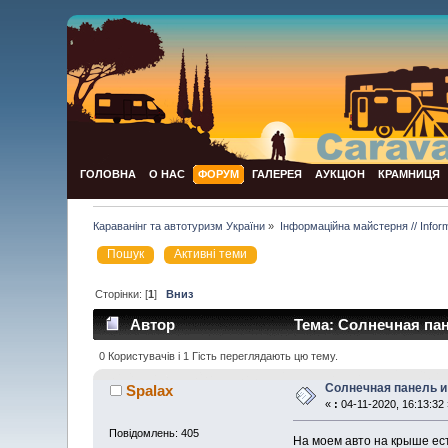
ГОЛОВНА
О НАС
ФОРУМ
ГАЛЕРЕЯ
АУКЦІОН
КРАМНИЦЯ
Караванінг та автотуризм України
»
Інформаційна майстерня // Infor
Пошук
Активні теми
Сторінки: [
1
]
Вниз
Автор
Тема: Солнечная пан
0 Користувачів і 1 Гість переглядають цю тему.
Солнечная панель 
Spalax
«
:
04-11-2020, 16:13:32 
Повідомлень: 405
На моем авто на крыше ест