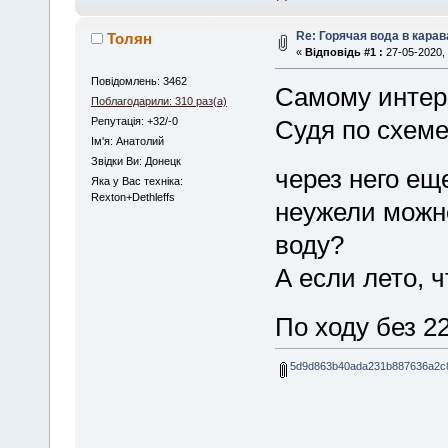
Re: Горячая вода в карав
Толян
«
Відповідь #1 :
27-05-2020, 
Повідомлень: 3462
Самому интер
Поблагодарили: 310 раз(а)
Репутація: +32/-0
Судя по схеме
Iм'я: Анатолий
Звідки Ви: Донецк
через него ещ
Яка у Вас техніка:
Rexton+Dethleffs
неужели можно
воду?
А если лето, 
По ходу без 2
5d9d863b40ada231b887636a2c8