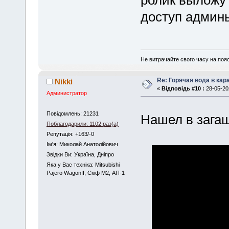
ролик выложу 
доступ админ
Не витрачайте свого часу на поя
Re: Горячая вода в кар
Nikki
«
Відповідь #10 :
28-05-202
Администратор
Повідомлень: 21231
Нашел в зага
Поблагодарили: 1102 раз(а)
Репутація: +163/-0
Iм'я: Миколай Анатолійович
Звідки Ви: Україна, Дніпро
Яка у Вас техніка: Mitsubishi
Pajero WagonII, Скіф М2, АП-1