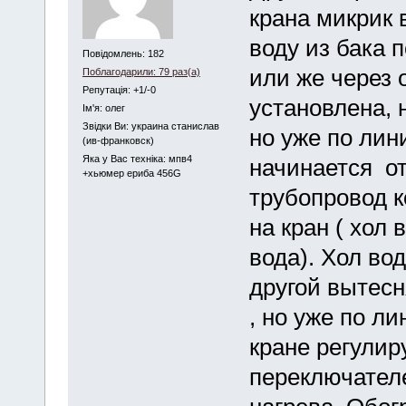
крана микрик 
воду из бака 
Повідомлень: 182
или же через 
Поблагодарили: 79 раз(а)
Репутація: +1/-0
установлена, н
Iм'я: олег
Звідки Ви: украина станислав
но уже по лин
(ив-франковск)
Яка у Вас техніка: мпв4
начинается от
+хьюмер ериба 456G
трубопровод к
на кран ( хол 
вода). Хол вод
другой вытесн
, но уже по л
кране регулир
переключател