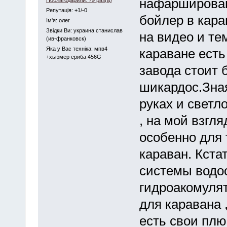
нафарширован
Репутація: +1/-0
бойлер в кара
Iм'я: олег
Звідки Ви: украина станислав
на видео и те
(ив-франковск)
Яка у Вас техніка: мпв4
караване есть
+хьюмер ериба 456G
завода стоит 
шикардос.Зная
руках и светло
, на мой взгл
особенно для 
караван. Кстат
системы водо
гидроакомулят
для каравана 
есть свои плю