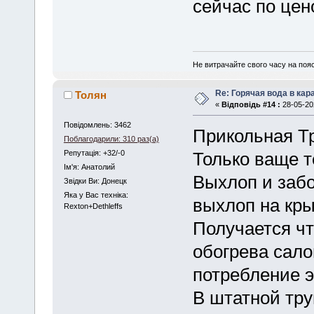
сейчас по цен
Не витрачайте свого часу на поя
Re: Горячая вода в кар
Толян
«
Відповідь #14 :
28-05-202
Повідомлень: 3462
Прикольная Тр
Поблагодарили: 310 раз(а)
Репутація: +32/-0
Только ваще т
Iм'я: Анатолий
Выхлоп и забо
Звідки Ви: Донецк
Яка у Вас техніка:
выхлоп на кры
Rexton+Dethleffs
Получается чт
обогрева сало
потребление э
В штатной тру