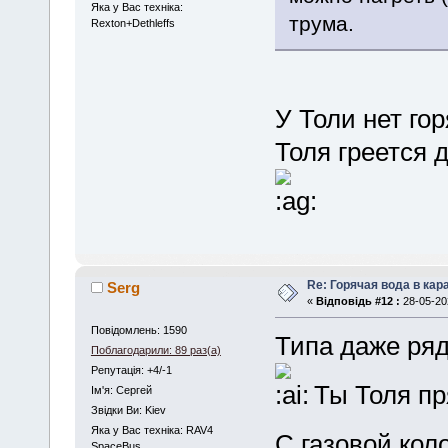
Яка у Вас техніка:
трума.
Rexton+Dethleffs
У Толи нет го
Толя греется 
Re: Горячая вода в кар
Serg
«
Відповідь #12 :
28-05-202
Повідомлень: 1590
Типа даже ряд
Поблагодарили: 89 раз(а)
Репутація: +4/-1
Ты Толя пр
Iм'я: Сергей
Звідки Ви: Kiev
Яка у Вас техніка: RAV4
С газовой кол
SpaceBus