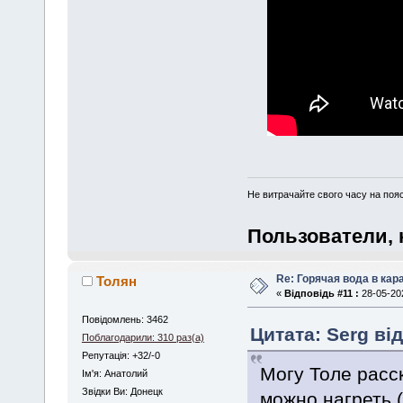
Не витрачайте свого часу на поя
Пользователи, 
Re: Горячая вода в кар
Толян
«
Відповідь #11 :
28-05-202
Повідомлень: 3462
Цитата: Serg від
Поблагодарили: 310 раз(а)
Репутація: +32/-0
Могу Толе расс
Iм'я: Анатолий
Звідки Ви: Донецк
можно нагреть (