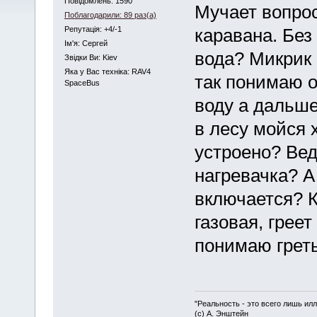
Повідомлень: 1590
Мучает вопро
Поблагодарили: 89 раз(а)
Репутація: +4/-1
каравана. Без
Iм'я: Сергей
вода? Микрик 
Звідки Ви: Kiev
Яка у Вас техніка: RAV4
так понимаю о
SpaceBus
воду а дальше
в лесу мойся 
устроено? Вед
нагревачка? А 
включается? К
газовая, греет
понимаю греть
"Реальность - это всего лишь илл
(с) А. Энштейн