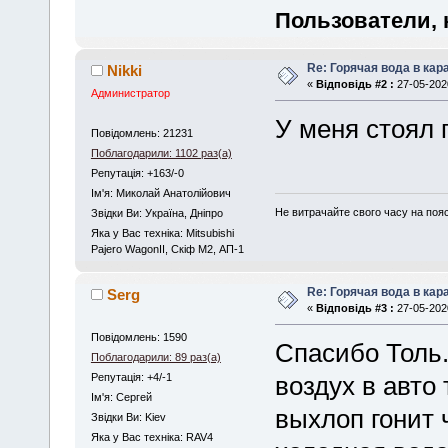
Пользователи, 
Re: Горячая вода в кар
Nikki
«
Відповідь #2 :
27-05-2020
Администратор
У меня стоял 
Повідомлень: 21231
Поблагодарили: 1102 раз(а)
Репутація: +163/-0
Iм'я: Миколай Анатолійович
Не витрачайте свого часу на поя
Звідки Ви: Україна, Дніпро
Яка у Вас техніка: Mitsubishi
Pajero WagonII, Скіф М2, АП-1
Re: Горячая вода в кар
Serg
«
Відповідь #3 :
27-05-2020
Повідомлень: 1590
Спасибо Толь.
Поблагодарили: 89 раз(а)
Репутація: +4/-1
воздух в авто
Iм'я: Сергей
выхлоп гонит 
Звідки Ви: Kiev
Яка у Вас техніка: RAV4