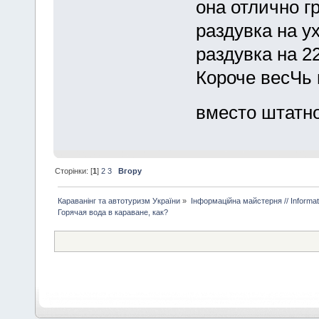
она отлично г
раздувка на у
раздувка на 2
Короче весЧь 
вместо штатн
Сторінки: [
1
]
2
3
Вгору
Караванінг та автотуризм України
»
Інформаційна майстерня // Informa
Горячая вода в караване, как?