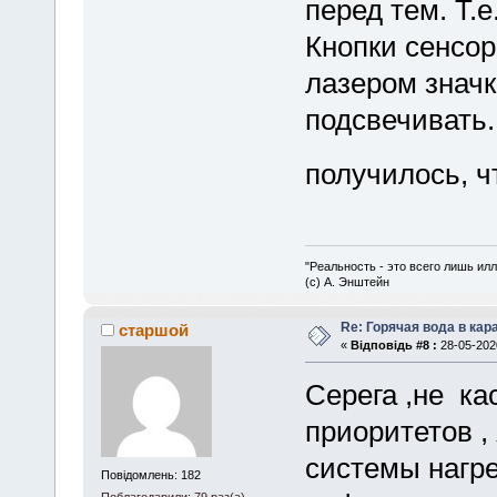
перед тем. Т.
Кнопки сенсор
лазером значк
подсвечивать.
получилось, ч
"Реальность - это всего лишь илл
(с) А. Энштейн
Re: Горячая вода в кар
старшой
«
Відповідь #8 :
28-05-2020
Серега ,не ка
приоритетов ,
системы нагр
Повідомлень: 182
Поблагодарили: 79 раз(а)