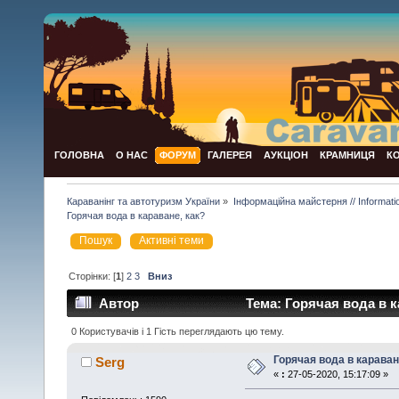
ГОЛОВНА
О НАС
ФОРУМ
ГАЛЕРЕЯ
АУКЦІОН
КРАМНИЦЯ
К
Караванінг та автотуризм України
»
Інформаційна майстерня // Informat
Горячая вода в караване, как?
Пошук
Активні теми
Сторінки: [
1
]
2
3
Вниз
Автор
Тема: Горячая вода в к
0 Користувачів і 1 Гість переглядають цю тему.
Горячая вода в караван
Serg
«
:
27-05-2020, 15:17:09 »