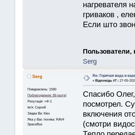
нагревателя н
гриваков , еле
Если што звон
Пользователи, 
Serg
Re: Горячая вода в кар
Serg
«
Відповідь #7 :
27-05-2020
Повідомлень: 1590
Спасибо Олег,
Поблагодарили: 89 раз(а)
Репутація: +4/-1
посмотрел. Су
Iм'я: Сергей
включения ото
Звідки Ви: Kiev
Яка у Вас техніка: RAV4
(смотри видос
SpaceBus
Тепло переда