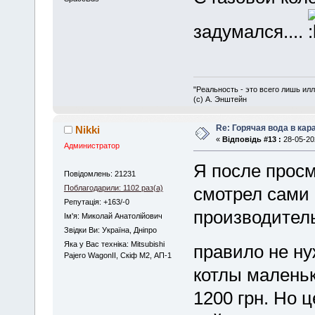
задумался....
"Реальность - это всего лишь илл
(с) А. Энштейн
Re: Горячая вода в кар
Nikki
«
Відповідь #13 :
28-05-202
Администратор
Я после просм
Повідомлень: 21231
Поблагодарили: 1102 раз(а)
смотрел сами 
Репутація: +163/-0
производитель
Iм'я: Миколай Анатолійович
Звідки Ви: Україна, Дніпро
Яка у Вас техніка: Mitsubishi
правило не н
Pajero WagonII, Скіф М2, АП-1
котлы маленьк
1200 грн. Но 