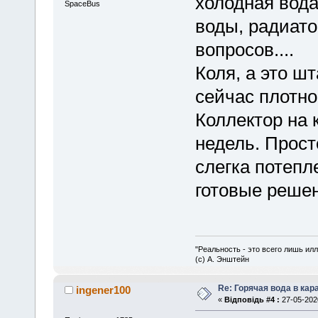
холодная вода
SpaceBus
воды, радиато
вопросов....
Коля, а это ш
сейчас плотн
Коллектор на
недель. Прост
слегка потепле
готовые реше
"Реальность - это всего лишь илл
(с) А. Энштейн
Re: Горячая вода в кар
ingener100
«
Відповідь #4 :
27-05-2020