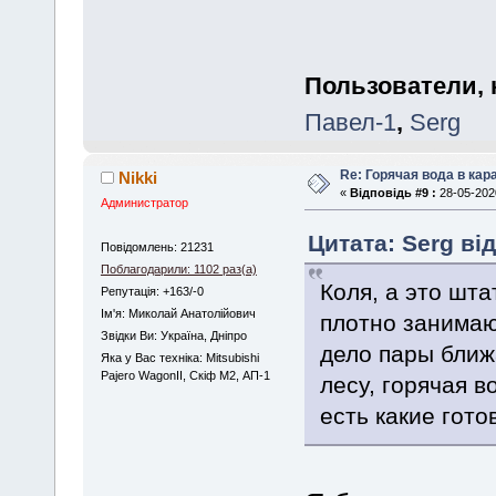
Пользователи, 
Павел-1
,
Serg
Re: Горячая вода в кар
Nikki
«
Відповідь #9 :
28-05-2020
Администратор
Цитата: Serg від
Повідомлень: 21231
Поблагодарили: 1102 раз(а)
Коля, а это шт
Репутація: +163/-0
Iм'я: Миколай Анатолійович
плотно занимаю
Звідки Ви: Україна, Дніпро
дело пары ближ
Яка у Вас техніка: Mitsubishi
Pajero WagonII, Скіф М2, АП-1
лесу, горячая в
есть какие гот