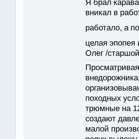
Я брал карава
вникал в работ
работало, а п
целая эпопея 
Олег /старшой
Просматривая
внедорожниках
организовываю
походных усло
трюмные на 12
создают давле
малой произв