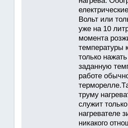
нагрева. Обог
електрические 
Вольт или толь
уже на 10 литр
момента розж
температуры к
только нажать 
заданную темп
работе обычно
терморелле.Та
труму нагреват
служит только
нагревателе з
никакого отн