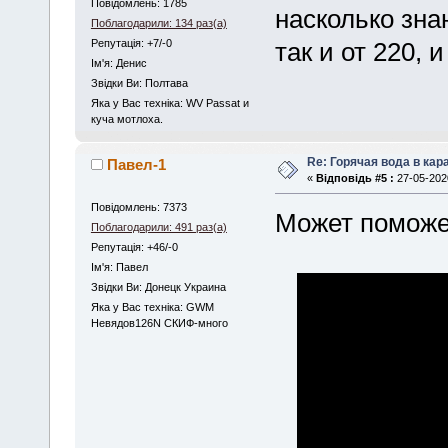
Повідомлень: 1785
насколько знаю
Поблагодарили: 134 раз(а)
Репутація: +7/-0
так и от 220, 
Iм'я: Денис
Звідки Ви: Полтава
Яка у Вас техніка: WV Passat и
куча мотлоха.
Re: Горячая вода в кар
Павел-1
«
Відповідь #5 :
27-05-2020
Повідомлень: 7373
Может поможе
Поблагодарили: 491 раз(а)
Репутація: +46/-0
Iм'я: Павел
Звідки Ви: Донецк Украина
Яка у Вас техніка: GWM
Невядов126N СКИФ-много