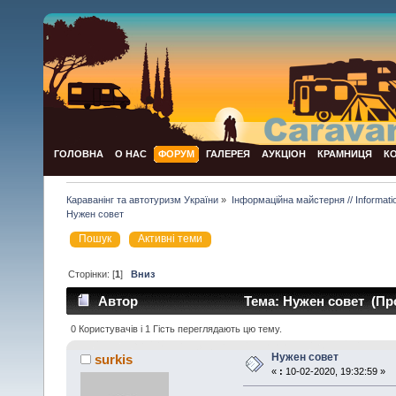
ГОЛОВНА
О НАС
ФОРУМ
ГАЛЕРЕЯ
АУКЦІОН
КРАМНИЦЯ
К
Караванінг та автотуризм України
»
Інформаційна майстерня // Informat
Нужен совет
Пошук
Активні теми
Сторінки: [
1
]
Вниз
Автор
Тема: Нужен совет (Про
0 Користувачів і 1 Гість переглядають цю тему.
Нужен совет
surkis
«
:
10-02-2020, 19:32:59 »