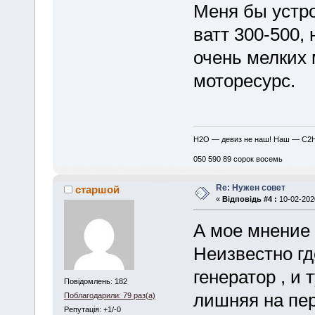
Меня бы устр
ватт 300-500, 
очень мелких
моторесурс.
H2O — девиз не наш! Наш — C2
050 590 89 сорок восемь
Re: Нужен совет
старшой
«
Відповідь #4 :
10-02-2020
А мое мнение 
Неизвестно гд
генератор , и 
Повідомлень: 182
лишняя на пер
Поблагодарили: 79 раз(а)
Репутація: +1/-0