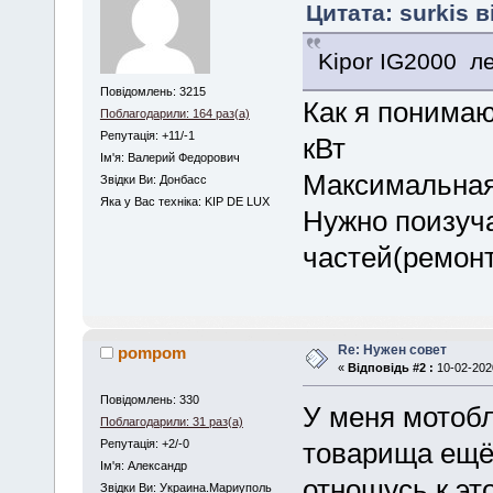
Цитата: surkis в
Kipor IG2000 ле
Повідомлень: 3215
Как я понимаю
Поблагодарили: 164 раз(а)
Репутація: +11/-1
кВт
Iм'я: Валерий Федорович
Максимальная
Звідки Ви: Донбасс
Яка у Вас техніка: KIP DE LUX
Нужно поизуча
частей(ремонт
Re: Нужен совет
pompom
«
Відповідь #2 :
10-02-2020
Повідомлень: 330
У меня мотобл
Поблагодарили: 31 раз(а)
Репутація: +2/-0
товарища ещё
Iм'я: Александр
отношусь к эт
Звідки Ви: Украина.Мариуполь