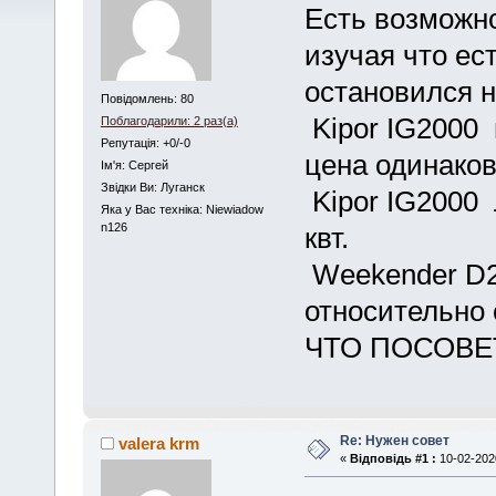
Есть возможно
изучая что ес
остановился н
Повідомлень: 80
Kipor IG2000
Поблагодарили: 2 раз(а)
Репутація: +0/-0
цена одинаков
Iм'я: Сергей
Звідки Ви: Луганск
Kipor IG2000 
Яка у Вас техніка: Niewiadow
n126
квт.
Weekender D2
относительно 
ЧТО ПОСОВЕТ
Re: Нужен совет
valera krm
«
Відповідь #1 :
10-02-2020