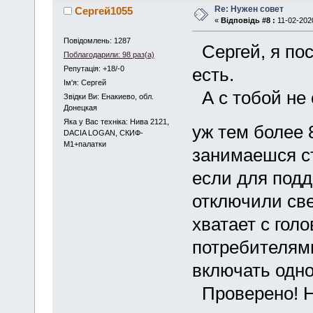
Re: Нужен совет
Сергей1055
«
Відповідь #8 :
11-02-2020
Повідомлень: 1287
Сергей, я пос
Поблагодарили: 98 раз(а)
Репутація: +18/-0
есть.
Iм'я: Сергей
А с тобой не 
Звідки Ви: Енакиево, обл.
Донецкая
Яка у Вас техніка: Нива 2121,
уж тем более 
DACIA LOGAN, СКИФ-
М1+палатки
занимаешся ст
если для подд
отключили свет
хватает с гол
потребителям
включать одн
Проверено! Н