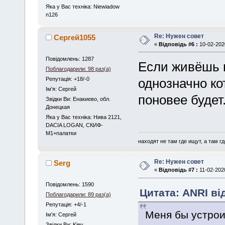
Яка у Вас техніка: Niewiadow
n126
Re: Нужен совет
Сергей1055
«
Відповідь #6 :
10-02-2020
Повідомлень: 1287
Если живёшь в
Поблагодарили: 98 раз(а)
Репутація: +18/-0
однозначно ко
Iм'я: Сергей
поновее будет
Звідки Ви: Енакиево, обл.
Донецкая
Яка у Вас техніка: Нива 2121,
DACIA LOGAN, СКИФ-
М1+палатки
находят не там где ищут, а там где
Re: Нужен совет
Serg
«
Відповідь #7 :
11-02-2020
Повідомлень: 1590
Цитата: ANRI від
Поблагодарили: 89 раз(а)
Репутація: +4/-1
Меня бы устрои
Iм'я: Сергей
Звідки Ви: Kiev