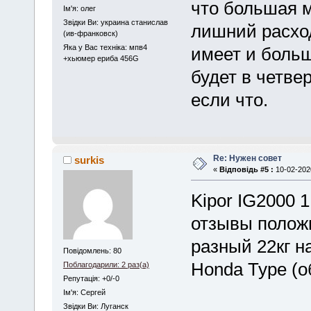
что большая 
Iм'я: олег
Звідки Ви: украина станислав
лишний расход
(ив-франковск)
Яка у Вас техніка: мпв4
имеет и больш
+хьюмер ериба 456G
будет в четве
если что.
Re: Нужен совет
surkis
«
Відповідь #5 :
10-02-2020
Kipor IG2000 
отзывы положи
разный 22кг н
Повідомлень: 80
Honda Type (о
Поблагодарили: 2 раз(а)
Репутація: +0/-0
Iм'я: Сергей
Звідки Ви: Луганск