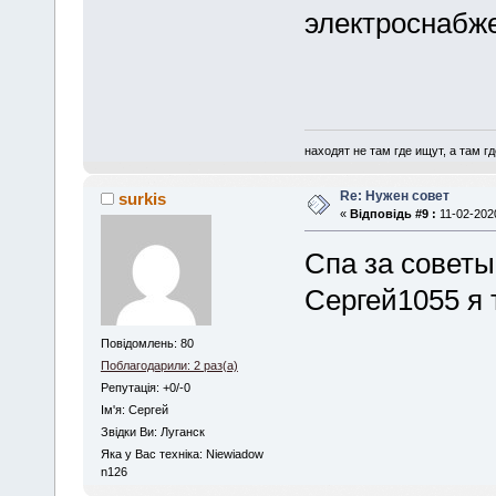
электроснабже
находят не там где ищут, а там где
Re: Нужен совет
surkis
«
Відповідь #9 :
11-02-2020
Спа за советы
Сергей1055 я 
Повідомлень: 80
Поблагодарили: 2 раз(а)
Репутація: +0/-0
Iм'я: Сергей
Звідки Ви: Луганск
Яка у Вас техніка: Niewiadow
n126