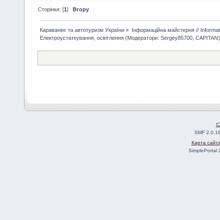
Сторінки: [
1
]
Вгору
Караванінг та автотуризм України
»
Інформаційна майстерня // Informa
Електроустаткування, освітлення
(Модератори:
Sergey85700
,
CAPITAN
C
SMF 2.0.1
Карта сайт
SimplePortal 