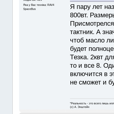
Я пару лет на
Яка у Вас техніка: RAV4
SpaceBus
800вт. Размер
Присмотрелся,
тактник. А зн
чтоб масло ли
будет полноце
Тезка. 2квт д
то и все 8. Од
включится в э
не сможет и бу
"Реальность - это всего лишь илл
(с) А. Энштейн