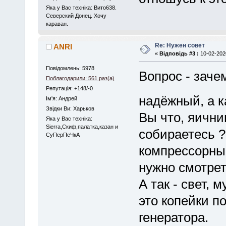
Яка у Вас техніка: Вито638.
Северский Донец. Хочу
караван.
Re: Нужен совет
ANRI
«
Відповідь #3 :
10-02-2020
Повідомлень: 5978
Вопрос - зач
Поблагодарили: 561 раз(а)
Репутація: +148/-0
надёжный, а к
Iм'я: Андрей
Звідки Ви: Харьков
Вы что, яични
Яка у Вас техніка:
Sierra,Скиф,палатка,казан и
собираетесь ?
СуПерПеЧкА
компрессорный
нужно смотрет
А так - свет, 
это копейки п
генератора.