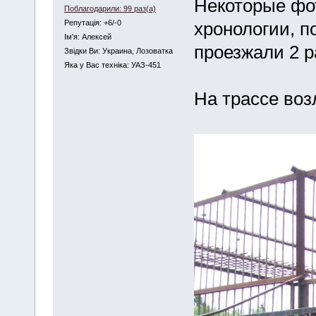
Некоторые фот
Поблагодарили: 99 раз(а)
Репутація: +6/-0
хронологии, п
Iм'я: Алексей
проезжали 2 р
Звідки Ви: Украина, Лозоватка
Яка у Вас техніка: УАЗ-451
На трассе воз