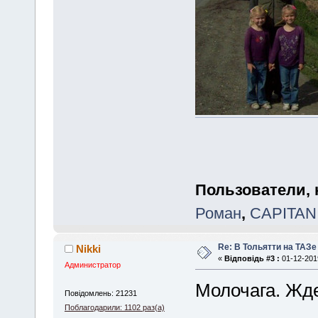
Пользователи, 
Роман
,
CAPITAN
Re: В Тольятти на ТАЗе
Nikki
«
Відповідь #3 :
01-12-2019
Администратор
Молочага. Жд
Повідомлень: 21231
Поблагодарили: 1102 раз(а)