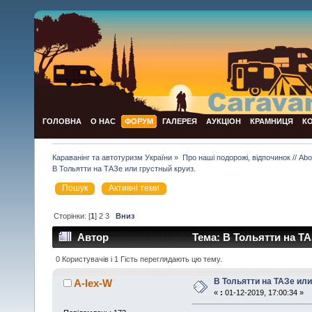
ГОЛОВНА
О НАС
ФОРУМ
ГАЛЕРЕЯ
АУКЦІОН
КРАМНИЦЯ
К
Караванінг та автотуризм України
»
Про наші подорожі, відпочинок // Abou
В Тольятти на ТАЗе или грустный круиз.
Пошук
Активні теми
Сторінки: [
1
]
2
3
Вниз
Автор
Тема: В Тольятти на ТА
0 Користувачів і 1 Гість переглядають цю тему.
В Тольятти на ТАЗе или
A-lex-W
«
:
01-12-2019, 17:00:34 »