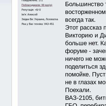
Повідомлень: 172
Большинство 
Поблагодарили: 99 раз(а)
Репутація: +6/-0
восторженном 
Iм'я: Алексей
всегда так.
Звідки Ви: Украина, Лозоватка
Яка у Вас техніка: УАЗ-451
Этот рассказ 
Викторию и Ди
больше нет. К
форуме - заче
ничего не мож
поделиться зд
помойке. Пусть
не в глазах м
Поехали.
ВАЗ-2105, бит
ГБО, перебира