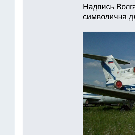
Надпись Волга
символична д