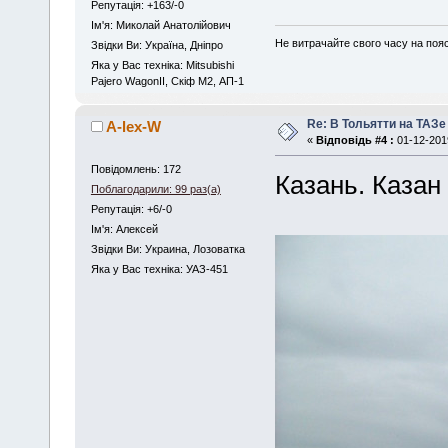
Репутація: +163/-0
Iм'я: Миколай Анатолійович
Не витрачайте свого часу на поя
Звідки Ви: Україна, Дніпро
Яка у Вас техніка: Mitsubishi
Pajero WagonII, Скіф М2, АП-1
Re: В Тольятти на ТАЗе
A-lex-W
«
Відповідь #4 :
01-12-2019
Повідомлень: 172
Казань. Казан
Поблагодарили: 99 раз(а)
Репутація: +6/-0
Iм'я: Алексей
Звідки Ви: Украина, Лозоватка
Яка у Вас техніка: УАЗ-451