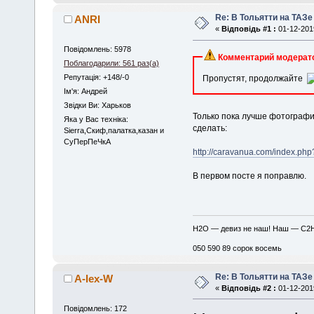
Re: В Тольятти на ТАЗе
ANRI
«
Відповідь #1 :
01-12-2019
Повідомлень: 5978
Комментарий модерат
Поблагодарили: 561 раз(а)
Репутація: +148/-0
Пропустят, продолжайте
Iм'я: Андрей
Звідки Ви: Харьков
Только пока лучше фотографи
Яка у Вас техніка:
сделать:
Sierra,Скиф,палатка,казан и
СуПерПеЧкА
http://caravanua.com/index.p
В первом посте я поправлю.
H2O — девиз не наш! Наш — C2
050 590 89 сорок восемь
Re: В Тольятти на ТАЗе
A-lex-W
«
Відповідь #2 :
01-12-2019
Повідомлень: 172