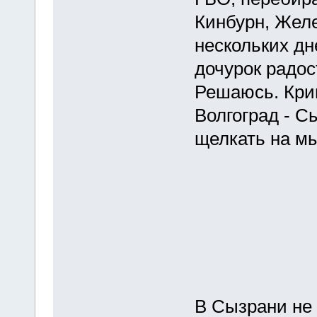
Кинбурн, Желе
нескольких дн
дочурок радост
Решаюсь. Крив
Волгоград - С
щелкать на м
В Сызрани не