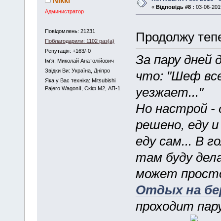
Nikki
«
Відповідь #8 :
03-06-2019
Администратор
Повідомлень: 21231
Продолжу теп
Поблагодарили: 1102 раз(а)
Репутація: +163/-0
За пару дней 
Iм'я: Миколай Анатолійович
Звідки Ви: Україна, Дніпро
что: "Шеф вс
Яка у Вас техніка: Mitsubishi
Pajero WagonII, Скіф М2, АП-1
уезжает..."
Но настрой - 
решено, еду и
еду сам... В 
там буду дел
может просто
Отдых на бе
проходит пару