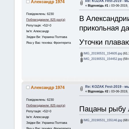
Re: KOZAK Fest-2019 - м
Александр 1974
«
Відповідь #1 :
03-06-2019, 
Повідомлень: 6230
В Александрии
Поблагодарили: 825 раз(а)
Репутація: +52/-0
прикольная да
Iм'я: Александр
Звідки Ви: Украина Полтава
Уточки плава
Яка у Вас техніка: Фронтерита
IMG_20190531_154605.jpg
(61.
IMG_20190531_154452.jpg
(59.
Re: KOZAK Fest-2019 - м
Александр 1974
«
Відповідь #2 :
03-06-2019, 
Повідомлень: 6230
Поблагодарили: 825 раз(а)
Пацаны рыбу 
Репутація: +52/-0
Iм'я: Александр
IMG_20190531_155146.jpg
(68.
Звідки Ви: Украина Полтава
Яка у Вас техніка: Фронтерита