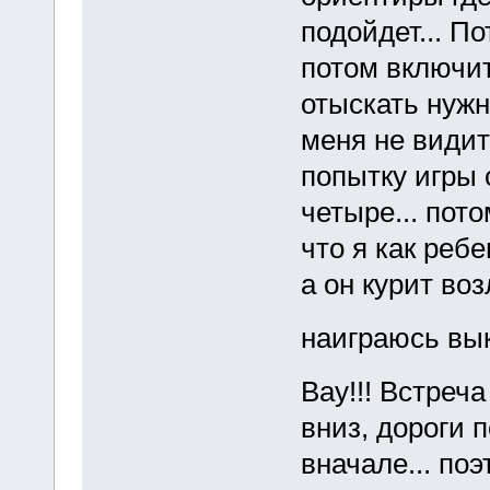
подойдет... П
потом включит
отыскать нужну
меня не видит
попытку игры с
четыре... пот
что я как реб
а он курит во
наиграюсь вы
Вау!!! Встреч
вниз, дороги п
вначале... по