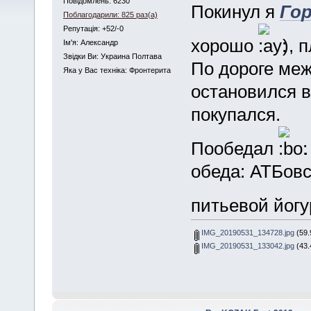
Повідомлень: 6230
Покинул я
Го
Поблагодарили: 825 раз(а)
Репутація: +52/-0
хорошо
), 
Iм'я: Александр
Звідки Ви: Украина Полтава
По дороге ме
Яка у Вас техніка: Фронтерита
остановился 
покупался.
Пообедал
обеда: АТБовс
питьевой йог
IMG_20190531_134728.jpg
(59.
IMG_20190531_133042.jpg
(43.