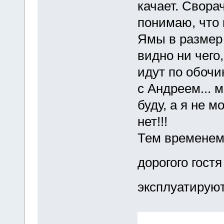
качает. Свора
понимаю, что 
Ямы в размер 
видно ни чего,
идут по обочин
с Андреем... 
буду, а я не м
нет!!!
Тем временем 
дорогого гост
эксплуатирую