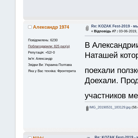
Re: KOZAK Fest-2019 - м
Александр 1974
«
Відповідь #7 :
03-06-2019, 
Повідомлень: 6230
В Александрии
Поблагодарили: 825 раз(а)
Репутація: +52/-0
Наташей котор
Iм'я: Александр
Звідки Ви: Украина Полтава
поехали полз
Яка у Вас техніка: Фронтерита
Доехали. Прод
участников м
IMG_20190531_183129.jpg
(58.
Re: KOZAK Fest-2019 -