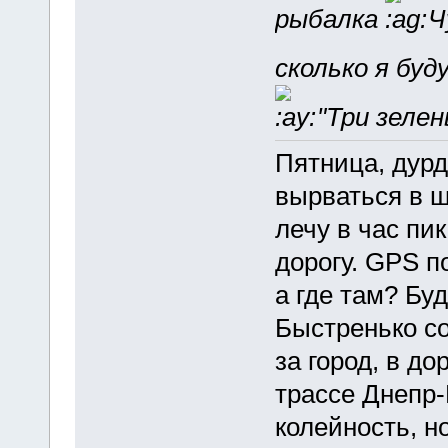
рыбалка
Чу
сколько я буд
"Три зелен
Пятница, дурд
вырваться в ш
лечу в час пик
дорогу. GPS п
а где там? Бу
Быстренько со
за город, в до
трассе Днепр-
колейность, н