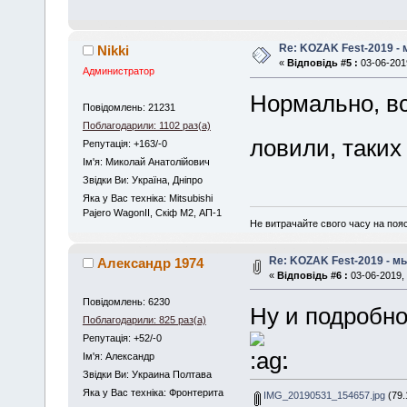
Re: KOZAK Fest-2019 -
Nikki
«
Відповідь #5 :
03-06-2019
Администратор
Нормально, в
Повідомлень: 21231
Поблагодарили: 1102 раз(а)
ловили, таких
Репутація: +163/-0
Iм'я: Миколай Анатолійович
Звідки Ви: Україна, Дніпро
Яка у Вас техніка: Mitsubishi
Pajero WagonII, Скіф М2, АП-1
Не витрачайте свого часу на поя
Re: KOZAK Fest-2019 - м
Александр 1974
«
Відповідь #6 :
03-06-2019, 
Повідомлень: 6230
Ну и подробн
Поблагодарили: 825 раз(а)
Репутація: +52/-0
.
Iм'я: Александр
Звідки Ви: Украина Полтава
Яка у Вас техніка: Фронтерита
IMG_20190531_154657.jpg
(79.