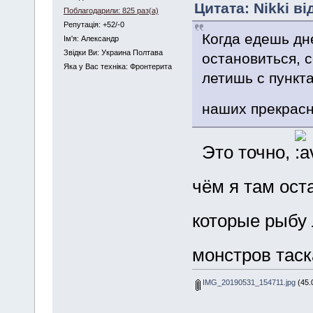
Цитата: Nikki ві
Поблагодарили: 825 раз(а)
Репутація: +52/-0
Когда едешь дн
Iм'я: Александр
Звідки Ви: Украина Полтава
остановиться, 
Яка у Вас техніка: Фронтерита
летишь с пункта
наших прекрасн
Это точно,
чём я там ос
которые рыбу
монстров тас
IMG_20190531_154711.jpg
(45.