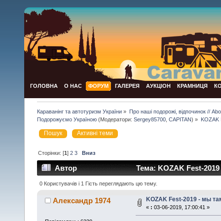
ГОЛОВНА
О НАС
ФОРУМ
ГАЛЕРЕЯ
АУКЦІОН
КРАМНИЦЯ
К
Караванінг та автотуризм України
»
Про наші подорожі, відпочинок // Abou
Подорожуємо Україною
(Модератори:
Sergey85700
,
CAPITAN
) »
KOZAK F
Пошук
Активні теми
Сторінки: [
1
]
2
3
Вниз
Автор
Тема: KOZAK Fest-2019 
0 Користувачів і 1 Гість переглядають цю тему.
KOZAK Fest-2019 - мы та
Александр 1974
«
:
03-06-2019, 17:00:41 »