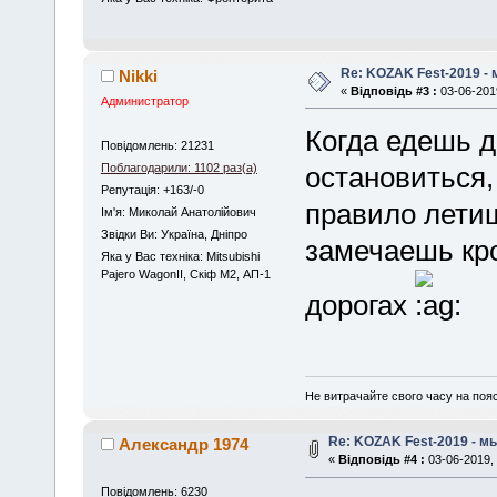
Re: KOZAK Fest-2019 -
Nikki
«
Відповідь #3 :
03-06-2019
Администратор
Когда едешь д
Повідомлень: 21231
Поблагодарили: 1102 раз(а)
остановиться,
Репутація: +163/-0
правило летишь
Iм'я: Миколай Анатолійович
Звідки Ви: Україна, Дніпро
замечаешь кр
Яка у Вас техніка: Mitsubishi
Pajero WagonII, Скіф М2, АП-1
дорогах
Не витрачайте свого часу на поя
Re: KOZAK Fest-2019 - м
Александр 1974
«
Відповідь #4 :
03-06-2019, 
Повідомлень: 6230