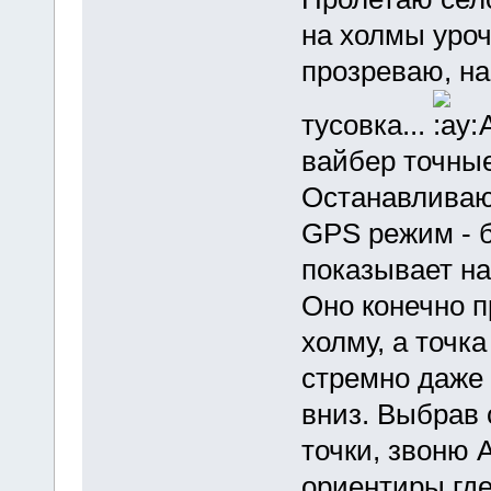
на холмы уроч
прозреваю, на
тусовка...
А
вайбер точные
Останавливаю
GPS режим - б
показывает на
Оно конечно п
холму, а точка
стремно даже 
вниз. Выбрав
точки, звоню 
ориентиры где