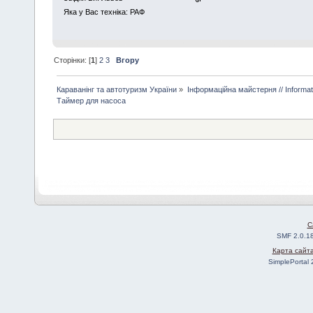
Яка у Вас техніка: РАФ
Сторінки: [
1
]
2
3
Вгору
Караванінг та автотуризм України
»
Інформаційна майстерня // Informa
Таймер для насоса
C
SMF 2.0.1
Карта сайт
SimplePortal 