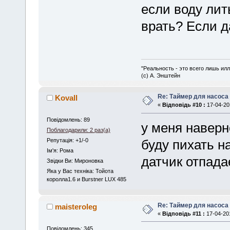
если воду лит
врать? Если д
"Реальность - это всего лишь илл
(с) А. Энштейн
Re: Таймер для насоса
Kovall
«
Відповідь #10 :
17-04-201
Повідомлень: 89
у меня наверн
Поблагодарили: 2 раз(а)
Репутація: +1/-0
буду пихать н
Iм'я: Рома
датчик отпада
Звідки Ви: Мироновка
Яка у Вас техніка: Тойота
королла1.6 и Burstner LUX 485
Re: Таймер для насоса
maisteroleg
«
Відповідь #11 :
17-04-201
Повідомлень: 345