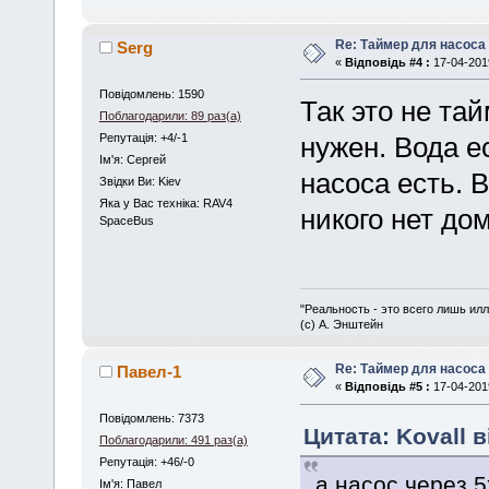
Re: Таймер для насоса
Serg
«
Відповідь #4 :
17-04-2019
Повідомлень: 1590
Так это не та
Поблагодарили: 89 раз(а)
Репутація: +4/-1
нужен. Вода е
Iм'я: Сергей
насоса есть. 
Звідки Ви: Kiev
Яка у Вас техніка: RAV4
никого нет дом
SpaceBus
"Реальность - это всего лишь илл
(с) А. Энштейн
Re: Таймер для насоса
Павел-1
«
Відповідь #5 :
17-04-2019
Повідомлень: 7373
Цитата: Kovall в
Поблагодарили: 491 раз(а)
Репутація: +46/-0
а насос через 5
Iм'я: Павел