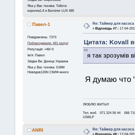
Яка у Вас техніка: Тойота
королла1.6 и Burstner LUX 485
Re: Таймер для насоса
Павел-1
«
Відповідь #7 :
17-04-2019
Повідомлень: 7373
Цитата: Kovall в
Поблагодарили: 491 раз(а)
Репутація: +46/-0
я так зрозумів 
Iм'я: Павел
Звідки Ви: Донецк Украина
Яка у Вас техніка: GWM
Невядов126N СКИФ-много
Я думаю что "
ЛЮБЛЮ ЖИТЬ!!!
Тел. моб. 071 324 56 44 066 710
US8ILP
Re: Таймер для насоса
ANRI
«
Відповідь #8 :
17-04-2019