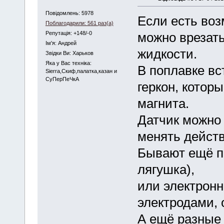
Повідомлень: 5978
Если есть воз
Поблагодарили: 561 раз(а)
Репутація: +148/-0
можно врезать
Iм'я: Андрей
жидкости.
Звідки Ви: Харьков
Яка у Вас техніка:
В поплавке вст
Sierra,Скиф,палатка,казан и
СуПерПеЧкА
геркон, котор
магнита.
Датчик можно 
менять дейст
Бывают ещё по
лягушка),
или электронн
электродами, 
А ещё разные 