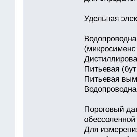
Удельная элек
Водопроводна
(микросименс 
Дистиллирован
Питьевая (бут
Питьевая вым
Водопроводна
Пороговый дат
обессоленной 
Для измерени