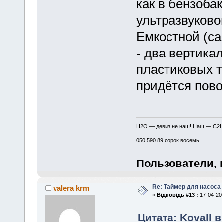
как в бензоба
ультразвуково
Емкостной (са
- два вертика
пластиковых т
придётся пово
H2O — девиз не наш! Наш — C2
050 590 89 сорок восемь
Пользователи, 
Re: Таймер для насоса
valera krm
«
Відповідь #13 :
17-04-201
Цитата: Kovall в