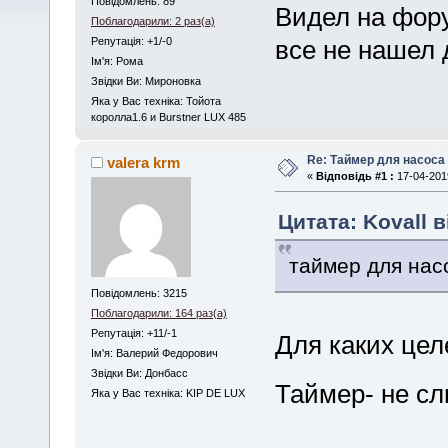
Повідомлень: 89
Видел на фор
Поблагодарили: 2 раз(а)
Репутація: +1/-0
все не нашел 
Iм'я: Рома
Звідки Ви: Мироновка
Яка у Вас техніка: Тойота
королла1.6 и Burstner LUX 485
Re: Таймер для насоса
valera krm
«
Відповідь #1 :
17-04-2019
Цитата: Kovall в
таймер для нас
Повідомлень: 3215
Поблагодарили: 164 раз(а)
Репутація: +11/-1
Для каких це
Iм'я: Валерий Федорович
Звідки Ви: Донбасс
Таймер- не с
Яка у Вас техніка: KIP DE LUX