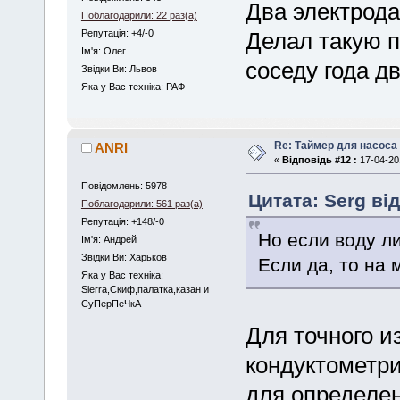
Два электрода
Поблагодарили: 22 раз(а)
Репутація: +4/-0
Делал такую 
Iм'я: Олег
соседу года дв
Звідки Ви: Львов
Яка у Вас техніка: РАФ
Re: Таймер для насоса
ANRI
«
Відповідь #12 :
17-04-201
Повідомлень: 5978
Цитата: Serg від
Поблагодарили: 561 раз(а)
Репутація: +148/-0
Но если воду ли
Iм'я: Андрей
Звідки Ви: Харьков
Если да, то на 
Яка у Вас техніка:
Sierra,Скиф,палатка,казан и
СуПерПеЧкА
Для точного и
кондуктометри
для определен