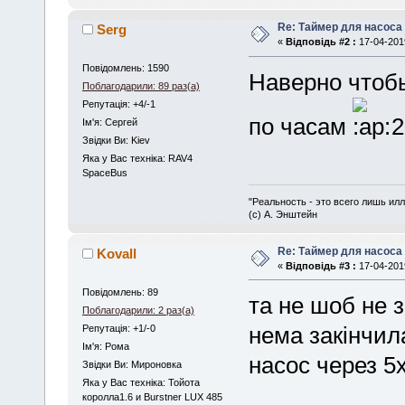
Re: Таймер для насоса
Serg
«
Відповідь #2 :
17-04-2019
Повідомлень: 1590
Наверно чтобы
Поблагодарили: 89 раз(а)
Репутація: +4/-1
по часам
2
Iм'я: Сергей
Звідки Ви: Kiev
Яка у Вас техніка: RAV4
SpaceBus
"Реальность - это всего лишь илл
(с) А. Энштейн
Re: Таймер для насоса
Kovall
«
Відповідь #3 :
17-04-2019
Повідомлень: 89
та не шоб не з
Поблагодарили: 2 раз(а)
Репутація: +1/-0
нема закінчила
Iм'я: Рома
насос через 5
Звідки Ви: Мироновка
Яка у Вас техніка: Тойота
королла1.6 и Burstner LUX 485