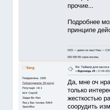
прочие...
Подробнее мож
принципе дей
H2O — девиз не наш! Наш — C2
050 590 89 сорок восемь
Re: Таймер для насоса
Serg
«
Відповідь #9 :
17-04-2019
Повідомлень: 1590
Да, мне оч нр
Поблагодарили: 89 раз(а)
Репутація: +4/-1
только интере
Iм'я: Сергей
жесткостью ра
Звідки Ви: Kiev
Яка у Вас техніка: RAV4
соорудить изм
SpaceBus