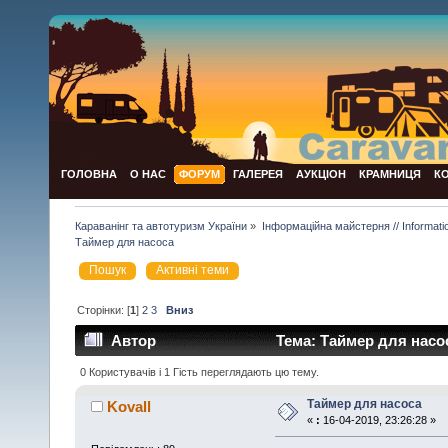
ГОЛОВНА
О НАС
ФОРУМ
ГАЛЕРЕЯ
АУКЦІОН
КРАМНИЦЯ
К
Караванінг та автотуризм України
»
Інформаційна майстерня // Informat
Таймер для насоса
Пошук
Активні теми
Сторінки: [
1
]
2
3
Вниз
Автор
Тема: Таймер для насос
0 Користувачів і 1 Гість переглядають цю тему.
Таймер для насоса
Kovall
«
:
16-04-2019, 23:26:28 »