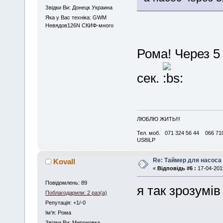
Звідки Ви: Донецк Украина
Яка у Вас техніка: GWM
Невядов126N СКИФ-много
Рома! Через 5
сек.
ЛЮБЛЮ ЖИТЬ!!!
Тел. моб. 071 324 56 44 066 710
US8ILP
Re: Таймер для насоса
Kovall
«
Відповідь #6 :
17-04-2019
Повідомлень: 89
я так зрозумів
Поблагодарили: 2 раз(а)
Репутація: +1/-0
Iм'я: Рома
Звідки Ви: Мироновка