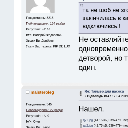
та не шоб не зг
закінчилась в к
Повідомлень: 3215
Поблагодарили: 164 раз(а)
відключивсь!!
Репутація: +11/-1
Iм'я: Валерий Федорович
Не оставляйте
Звідки Ви: Донбасс
одновременно 
Яка у Вас техніка: KIP DE LUX
детворой, но 
один.
Re: Таймер для насоса
maisteroleg
«
Відповідь #14 :
17-04-2019,
Повідомлень: 345
Нашел.
Поблагодарили: 22 раз(а)
Репутація: +4/-0
ду1.jpg
(41.15 кБ, 639x479 - пе
Iм'я: Олег
ду2.jpg
(42.75 кБ, 639x479 - пе
Звідки Ви: Львов