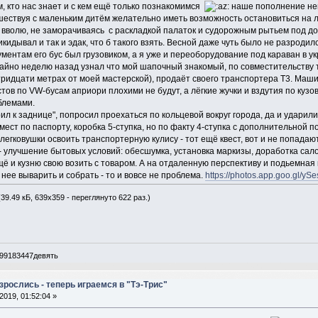
, кто нас знает и с кем ещё только познакомимся
наше пополнение нем
ешествуя с маленьким дитём желательно иметь возможность остановиться на л
вволю, не заморачиваясь с раскладкой палаток и судорожным рытьем под дожд
икидывал и так и эдак, что б такого взять. Весной даже чуть было не разроди
ументам его бус был грузовиком, а я уже и переоборудование под караван в у
учайно неделю назад узнал что мой шапочный знакомый, по совместительств
тридцати метрах от моей мастерской), продаёт своего транспортера Т3. Маши
тов по VW-бусам априори плохими не будут, а лёгкие жучки и вздутия по куз
блемами.
л к заднице", попросил проехаться по кольцевой вокруг города, да и ударили 
 мест по паспорту, коробка 5-ступка, но по факту 4-ступка с дополнительной 
егковушки освоить транспортерную кулису - тот ещё квест, вот и не попадаю
 улучшение бытовых условий: обесшумка, установка маркизы, доработка сал
 ещё и кузню свою возить с товаром. А на отдаленную перспективу и подьемная
 нее выварить и собрать - то и вовсе не проблема.
https://photos.app.goo.gl
39.49 кБ, 639x359 - переглянуто 622 раз.)
099183447девять
рослись - теперь играемся в "Тэ-Трис"
2019, 01:52:04 »