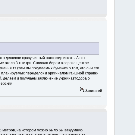
что дешевле сразу чистый пассажир искать. А вот
е около 3 тыс грн. Сначала берём в сервис-центре
нання тз (там мы покупаемых бумажка о том, что они его
ом планируемых переделок и оригиналом гаишной справки
й, делаем и получаем заключение укрнииавтодора о
нерский
Записаний
5 метров, на котором можно было бы вакуумную