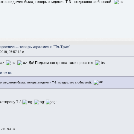
фото эпидемия была, теперь эпидемия Т-3. поздраляю с обновкой.
рослись - теперь играемся в "Тэ-Трис"
2019, 07:57:12 »
Да! Подъемная крыша так и просится.
01:52:04
то эпидемия была, теперь эпидемия Т-3. поздраляю с обновкой.
в сторону Т-3
 710 93 94