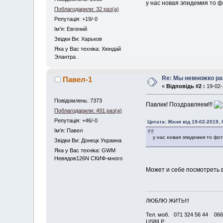
у нас новая эпидемия то 
Поблагодарили: 32 раз(а)
Репутація: +19/-0
Iм'я: Евгений
Звідки Ви: Харьков
Яка у Вас техніка: Хюндай
Элантра .
Re: Мы немножко раз
Павел-1
«
Відповідь #2 :
19-02-
Повідомлень: 7373
Павлик! Поздравляем!!!
Поблагодарили: 491 раз(а)
Репутація: +46/-0
Цитата: Женя від 19-02-2019, 
Iм'я: Павел
у нас новая эпидемия то фо
Звідки Ви: Донецк Украина
Яка у Вас техніка: GWM
Невядов126N СКИФ-много
Может и себе посмотреть 
ЛЮБЛЮ ЖИТЬ!!!
Тел. моб. 071 324 56 44 066
US8ILP