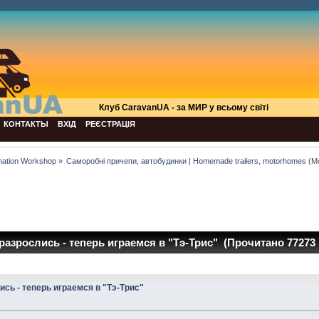
Клуб СaravanUA - за МИР у всьому світі
КОНТАКТЫ
ВХІД
РЕЄСТРАЦІЯ
mation Workshop
»
Саморобні причепи, автобудинки | Homemade trailers, motorhomes
(М
азрослись - теперь играемся в "Тэ-Трис" (Прочитано 77273 
сь - теперь играемся в "Тэ-Трис"