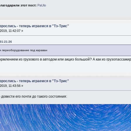
лагодарили этот пост:
PaUlo
рослись - теперь играемся в "Тэ-Трис"
2019, 11:42:07 »
 01:21:26
 и переоборудование под караван
рмлением из грузового в автодом или акциз большой? А как из грузопассажи
рослись - теперь играемся в "Тэ-Трис"
2019, 11:43:56 »
овести его почти до такого состояния: