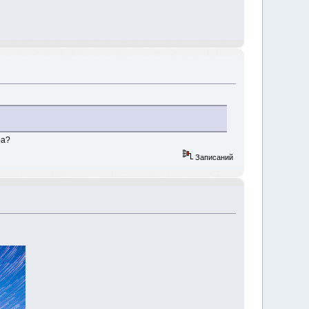
ра?
Записаний