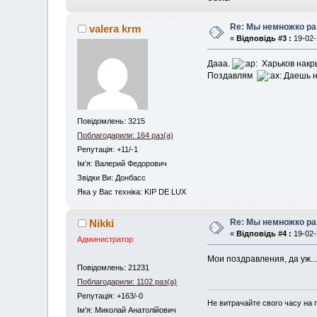
Re: Мы немножко раз
valera krm
«
Відповідь #3 :
19-02-
Дааа.
Харьков накры
Поздавлям
Даешь н
Повідомлень: 3215
Поблагодарили: 164 раз(а)
Репутація: +11/-1
Iм'я: Валерий Федорович
Звідки Ви: Донбасс
Яка у Вас техніка: KIP DE LUX
Re: Мы немножко раз
Nikki
«
Відповідь #4 :
19-02-
Администратор
Мои поздравления, да уж..
Повідомлень: 21231
Поблагодарили: 1102 раз(а)
Репутація: +163/-0
Не витрачайте свого часу на 
Iм'я: Миколай Анатолійович