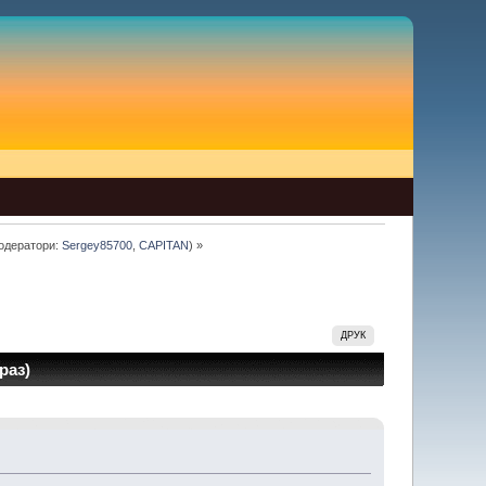
одератори:
Sergey85700
,
CAPITAN
) »
ДРУК
раз)