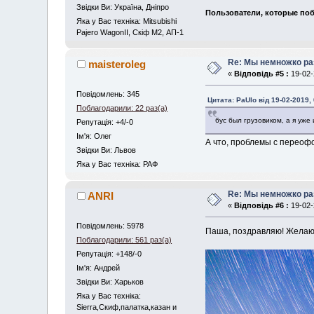
Звідки Ви: Україна, Дніпро
Пользователи, которые поб
Яка у Вас техніка: Mitsubishi
Pajero WagonII, Скіф М2, АП-1
Re: Мы немножко раз
maisteroleg
«
Відповідь #5 :
19-02-
Повідомлень: 345
Цитата: PaUlo від 19-02-2019,
Поблагодарили: 22 раз(а)
бус был грузовиком, а я уже
Репутація: +4/-0
Iм'я: Олег
А что, проблемы с переофо
Звідки Ви: Львов
Яка у Вас техніка: РАФ
Re: Мы немножко раз
ANRI
«
Відповідь #6 :
19-02-
Повідомлень: 5978
Паша, поздравляю! Желаю д
Поблагодарили: 561 раз(а)
Репутація: +148/-0
Iм'я: Андрей
Звідки Ви: Харьков
Яка у Вас техніка:
Sierra,Скиф,палатка,казан и