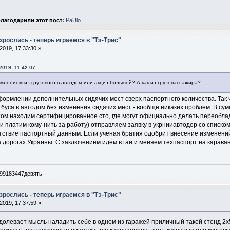
лагодарили этот пост:
PaUlo
рослись - теперь играемся в "Тэ-Трис"
2019, 17:33:30 »
2019, 11:42:07
млением из грузового в автодом или акциз большой? А как из грузопассажира?
оформлении дополнительных сидячих мест сверх паспортного количества. Так 
уса в автодом без изменения сидячих мест - вообще никаких проблем. В сумм
отом находим сертифицированное сто, где могут официально делать переоблад
и платим кому-нить за работу) отправляем заявку в укрнииавтодор со списк
етствие паспортный данным. Если ученая братия одобрит внесение изменени
 дорогах Украины. С заключением идём в гаи и меняем техпаспорт на карава
099183447девять
рослись - теперь играемся в "Тэ-Трис"
2019, 17:37:59 »
долевает мысль наладить себе в одном из гаражей приличный такой стенд 2х