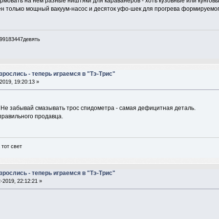
рмовать на нем разные ништяки для караванеров - хоть кузовные или кунгов
жен только мощный вакуум-насос и десяток уфо-шек для прогрева формируемог
099183447девять
рослись - теперь играемся в "Тэ-Трис"
2019, 19:20:13 »
 Не забывай смазывать трос спидометра - самая дефицитная деталь.
правильного продавца.
 тот свет
рослись - теперь играемся в "Тэ-Трис"
-2019, 22:12:21 »