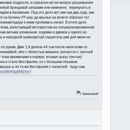
ножко подросло, и серьёзно встал вопрос расширения
юбой брэндовой заправке или кемпинге, перекусить в
ём в багажнике. Под это дело вот уже как два года, аки
лся на Колину ЛТ-шку, да крылья на взлете обрезал тот
крнииавтодоре к нему пробивать начал. В итоге дело
у тёзка, работающий мотористом на специализированном
нка весьма ухоженная, ходовка и движок у одного из
ову и неродной шумноватый глушитель уже для меня не
по рукам. Двиг 1,9 дизель 44 тык после капиталки со
понижайкой, ибо с лёгкостью машина трогается с третьей
т пока временами в первую, втыкая сразу третью)
она в стиле Вестфалии, но с большим обьемом
 крыша а-ля та же Вестфалия с палаткой - буду сам
/ySesnGB94Gg8MDXm7
Записаний