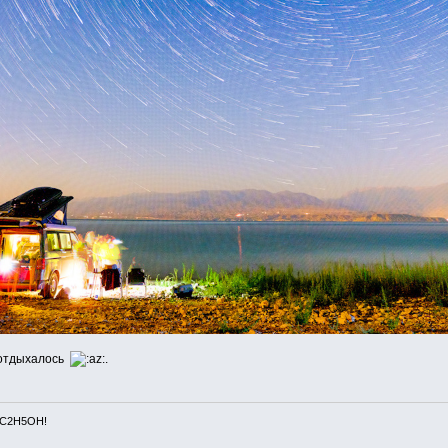
е отдыхалось
.
 C2H5OH!