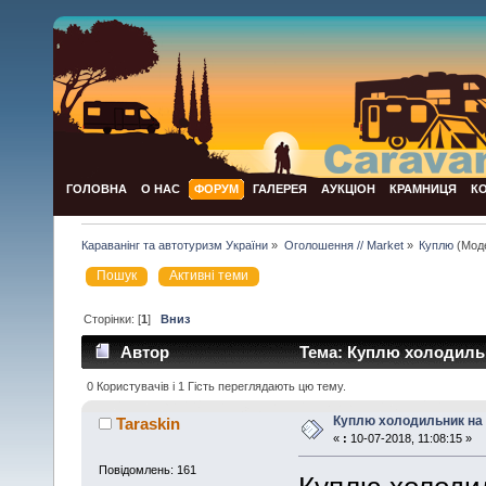
ГОЛОВНА
О НАС
ФОРУМ
ГАЛЕРЕЯ
АУКЦІОН
КРАМНИЦЯ
К
Караванінг та автотуризм України
»
Оголошення // Market
»
Куплю
(Мод
Пошук
Активні теми
Сторінки: [
1
]
Вниз
Автор
Тема: Куплю холодильни
0 Користувачів і 1 Гість переглядають цю тему.
Куплю холодильник на г
Taraskin
«
:
10-07-2018, 11:08:15 »
Повідомлень: 161