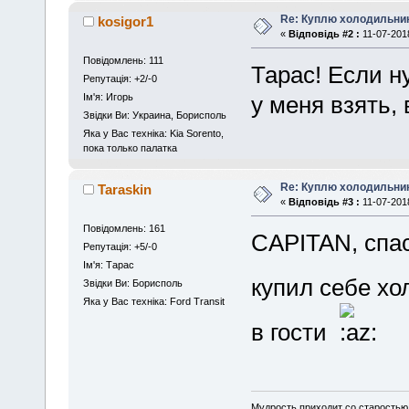
Re: Куплю холодильник 
kosigor1
«
Відповідь #2 :
11-07-2018
Повідомлень: 111
Тарас! Если 
Репутація: +2/-0
Iм'я: Игорь
у меня взять,
Звідки Ви: Украина, Борисполь
Яка у Вас техніка: Kia Sorento,
пока только палатка
Re: Куплю холодильник 
Taraskin
«
Відповідь #3 :
11-07-2018
Повідомлень: 161
CAPITAN, спас
Репутація: +5/-0
Iм'я: Тарас
купил себе х
Звідки Ви: Борисполь
Яка у Вас техніка: Ford Transit
в гости
Мудрость приходит со старостью, 