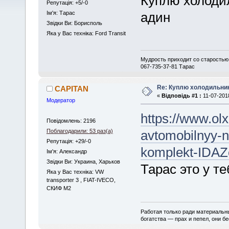
Куплю холодиль
Репутація: +5/-0
Iм'я: Тарас
адин
Звідки Ви: Борисполь
Яка у Вас техніка: Ford Transit
Мудрость приходит со старостью, 
067-735-37-81 Тарас
Re: Куплю холодильник 
CAPITAN
«
Відповідь #1 :
11-07-2018
Модератор
https://www.olx
Повідомлень: 2196
Поблагодарили: 53 раз(а)
avtomobilnyy-n
Репутація: +29/-0
komplekt-IDAZ
Iм'я: Александр
Звідки Ви: Украина, Харьков
Тарас это у т
Яка у Вас техніка: VW
transporter 3 , FIAT-IVECO,
СКИФ М2
Работая только ради материальны
богатства — прах и пепел, они б