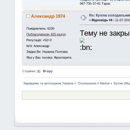
067-735-37-81 Тарас
Re: Куплю холодильник 
Александр 1974
«
Відповідь #4 :
11-07-2018
Повідомлень: 6230
Тему не закры
Поблагодарили: 825 раз(а)
Репутація: +52/-0
.
Iм'я: Александр
Звідки Ви: Украина Полтава
Яка у Вас техніка: Фронтерита
Сторінки: [
1
]
Вгору
Караванінг та автотуризм України
»
Оголошення // Market
»
Куплю
(Мо