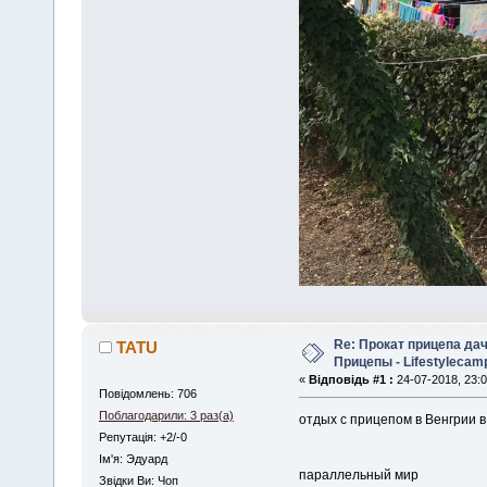
Re: Прокат прицепа да
TATU
Прицепы - Lifestylecam
«
Відповідь #1 :
24-07-2018, 23:0
Повідомлень: 706
Поблагодарили: 3 раз(а)
отдых с прицепом в Венгрии 
Репутація: +2/-0
Iм'я: Эдуард
параллельный мир
Звідки Ви: Чоп