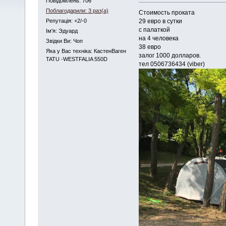
Повідомлень: 706
Поблагодарили: 3 раз(а)
Стоимость проката
29 евро в сутки
Репутація: +2/-0
с палаткой
Iм'я: Эдуард
на 4 человека
Звідки Ви: Чоп
38 евро
Яка у Вас техніка: КастенВаген
залог 1000 долларов.
TATU -WESTFALIA 550D
тел 0506736434 (viber)