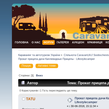
ГОЛОВНА
О НАС
ФОРУМ
ГАЛЕРЕЯ
АУКЦІОН
КРАМНИЦЯ
К
Караванінг та автотуризм України
»
Спільнота CaravanUA // Soobschest
Прокат прицепа дачи Каплевидные Прицепы - Lifestylecamper
Пошук
Активні теми
Сторінки: [
1
]
Вниз
Автор
Тема: Прокат прицепа 
15391 раз)
0 Користувачів і 1 Гість переглядають цю тему.
Прокат прицепа дачи К
TATU
Lifestylecamper
«
:
30-06-2018, 15:11:34 »