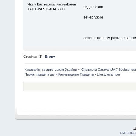
Яка у Вас техніка: КастенВаген
вид из окна
TATU -WESTFALIA 550D
вечер ужин
сезон в полном разгаре вас ж
Сторінки: [
1
]
Вгору
Караванінг та автотуризм України
»
Спільнота CaravanUA // Soobsches
Прокат прицепа дачи Каплевидные Прицепы - Lifestylecamper
C
SMF 2.0.1