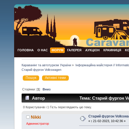
ГОЛОВНА
О НАС
ФОРУМ
ГАЛЕРЕЯ
АУКЦІОН
КРАМНИЦЯ
К
Караванінг та автотуризм України
»
Інформаційна майстерня // Informat
Старий фургон Volkswagen
Пошук
Активні теми
Сторінки: [
1
]
Вниз
Автор
Тема: Старий фургон V
0 Користувачів і 1 Гість переглядають цю тему.
Старий фургон Volkswa
Nikki
«
:
21-02-2023, 10:42:36 »
Администратор