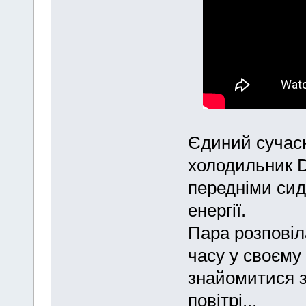
Єдиний сучасн
холодильник D
передніми сид
енергії.
Пара розповіл
часу у своєму
знайомитися з
повітрі...