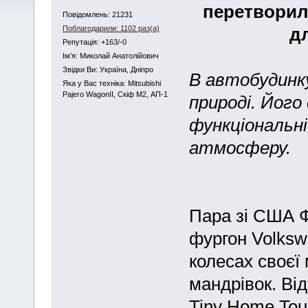
перетворил
Повідомлень: 21231
Поблагодарили: 1102 раз(а)
д
Репутація: +163/-0
Iм'я: Миколай Анатолійович
Звідки Ви: Україна, Дніпро
В автобудинк
Яка у Вас техніка: Mitsubishi
Pajero WagonII, Скіф М2, АП-1
природі. Його
функціональні
атмосферу.
Пара зі США Ф
фургон Volksw
колесах своєї
мандрівок. Ві
Tiny Home Tou