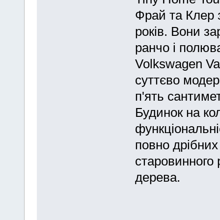
Фрай та Клер 
років. Вони з
ранчо і полюв
Volkswagen Va
суттєво модер
п'ять сантимет
Будинок на ко
функціональні
повно дрібних 
старовинного 
дерева.