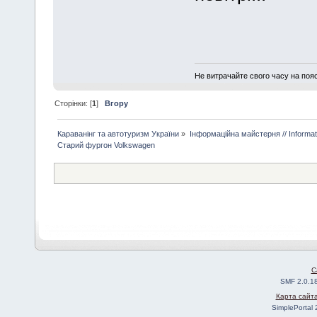
Не витрачайте свого часу на поя
Сторінки: [
1
]
Вгору
Караванінг та автотуризм України
»
Інформаційна майстерня // Informa
Старий фургон Volkswagen
C
SMF 2.0.1
Карта сайт
SimplePortal 