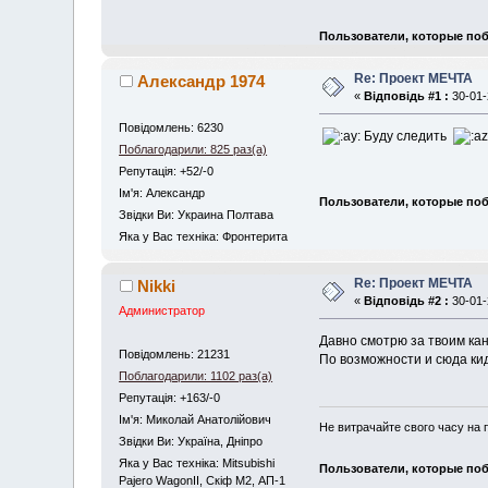
Пользователи, которые поб
Re: Проект МЕЧТА
Александр 1974
«
Відповідь #1 :
30-01-
Повідомлень: 6230
Буду следить
Поблагодарили: 825 раз(а)
Репутація: +52/-0
Iм'я: Александр
Пользователи, которые поб
Звідки Ви: Украина Полтава
Яка у Вас техніка: Фронтерита
Re: Проект МЕЧТА
Nikki
«
Відповідь #2 :
30-01-
Администратор
Давно смотрю за твоим к
Повідомлень: 21231
По возможности и сюда кид
Поблагодарили: 1102 раз(а)
Репутація: +163/-0
Iм'я: Миколай Анатолійович
Не витрачайте свого часу на 
Звідки Ви: Україна, Дніпро
Яка у Вас техніка: Mitsubishi
Пользователи, которые поб
Pajero WagonII, Скіф М2, АП-1