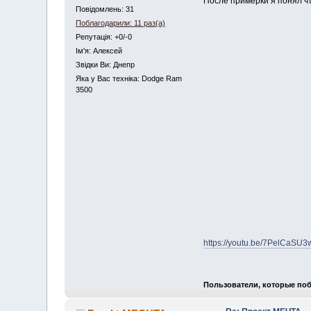
После примерки я понял ч
Повідомлень: 31
Поблагодарили: 11 раз(а)
Репутація: +0/-0
Iм'я: Алексей
Звідки Ви: Днепр
Яка у Вас техніка: Dodge Ram
3500
https://youtu.be/7PelCaSU
Пользователи, которые поб