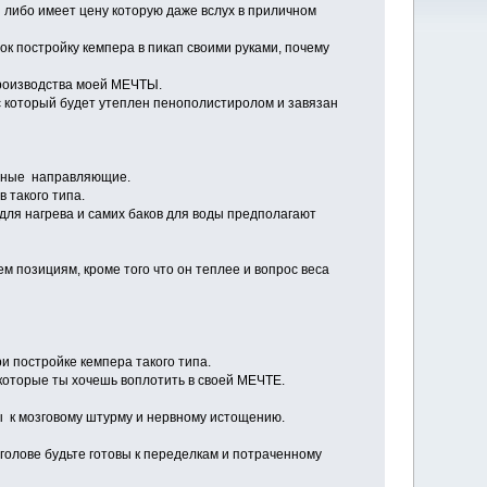
я либо имеет цену которую даже вслух в приличном
к постройку кемпера в пикап своими руками, почему
производства моей МЕЧТЫ.
ас который будет утеплен пенополистиролом и завязан
здные направляющие.
 такого типа.
для нагрева и самих баков для воды предполагают
ем позициям, кроме того что он теплее и вопрос веса
и постройке кемпера такого типа.
 которые ты хочешь воплотить в своей МЕЧТЕ.
вы к мозговому штурму и нервному истощению.
 голове будьте готовы к переделкам и потраченному