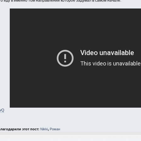
то иду в именно том направлении которое задумал в самом начале.
3wQ
лагодарили этот пост:
Nikki
,
Роман