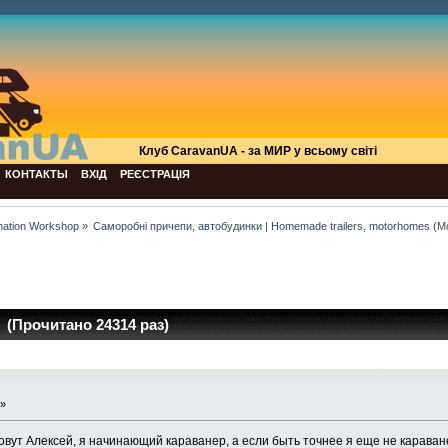
Клуб СaravanUA - за МИР у всьому світі
КОНТАКТЫ
ВХІД
РЕЄСТРАЦІЯ
mation Workshop
»
Саморобні причепи, автобудинки | Homemade trailers, motorhomes
(М
(Прочитано 24314 раз)
 »
овут Алексей, я начинающий караванер, а если быть точнее я еще не караван