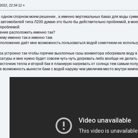
2022, 22:34:12 »
б одном спорном моем решении , а именно вертикальных баках для воды сум
я автомобилей типа Л200 думаю это было бы действительно проблемой, в мо
о проблемой.
ение расположить именно так?
чему именно так и именно там.
асположение даёт мне возможность пользоваться водой сомотеком не использ
ра устроено так чтобы горячие выхлопные газы конвектора обогревали воду в
атуры и мне нужно будет совсем чуть-чуть догревать либо вообще не делать 
 источник тепла и второй бак я планирую нагревать от солнца тем самым полу
 же возможность вынести баки с водой наружу чем увеличив место внутри кемпе