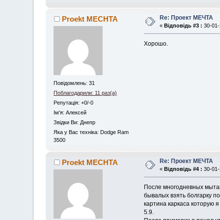
Re: Проект МЕЧТА
Proekt MECHTA
«
Відповідь #3 :
30-01-
Хорошо.
Повідомлень: 31
Поблагодарили: 11 раз(а)
Репутація: +0/-0
Iм'я: Алексей
Звідки Ви: Днепр
Яка у Вас техніка: Dodge Ram
3500
Re: Проект МЕЧТА
Proekt MECHTA
«
Відповідь #4 :
30-01-
После многодневных мытар
бывалых взять болгарку по
картина каркаса которую я
5.9.