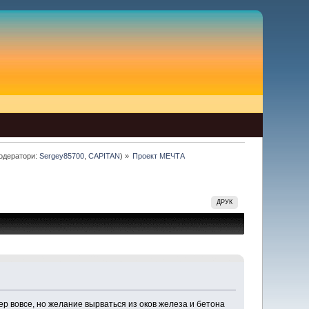
одератори:
Sergey85700
,
CAPITAN
) »
Проект МЕЧТА
ДРУК
ер вовсе, но желание вырваться из оков железа и бетона