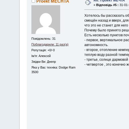
Re: Проект МЕЧТА
Proekt MECHTA
«
Відповідь #5 :
31-01-
Хотелось бы рассказать о
смещён назад и вверх, дл
что это не станет для нег
Почему было принято реш
Есть несколько пунктов по
Повідомлень: 31
- первое, вертикальное р
Поблагодарили: 11 раз(а)
автономность.
- второе, отопление кемпе
Репутація: +0/-0
теплую воду разной темпер
Iм'я: Алексей
- третье, солнце дармовой
Звідки Ви: Днепр
- четвертое , это конечно
Яка у Вас техніка: Dodge Ram
3500