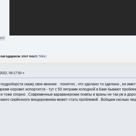
Qx0
лагодарили этот пост:
Nikki
2022, 09:17:50 »
 подробнрсти скажу свое мнение : понятно , что зделано то зделано , но имет
 время норовит испортится - тут с 50 литрами холодной в баке бывают проблем
и тоже спорно . Современные караванерские помпы и краны не так уж и доро
акого серйозного внедорожника может стать проблемой . Вобщем сколько людей