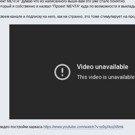
оект МЕЧТА” думаю что из написанного выше вам это уже стало понятно.
оторый я собственно и назвал “Проект МЕЧТА” куда по возможности я выкла
 своем канале и подписку на него, как ни странно, это тоже стимулирует на 
 видео постройки каркаса
https://www.youtube.com/watch?v=p9gXkojXBmk