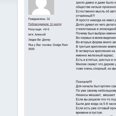
зрело давно и даже было н
обществе нельзя произнос
Естественно мысль об авт
отчаянный?!
Повідомлень: 31
Я просто никогда не имел
Поблагодарили: 11 раз(а)
Долго думал из чего делат
стеклотканью и эпоксидно
Репутація: +0/-0
Почему был выбран именно
Iм'я: Алексей
Во-первых в моем видении
Звідки Ви: Днепр
Во-вторых форма моего ав
Яка у Вас техніка: Dodge Ram
В третьих крепление кемпе
3500
В четвертых крепления на
именно железный каркас.
Есть и в пятых, шестых и сед
Многие скажут что дерево 
тоже очень спорный, но вр
Поехали!!!!
Для начала был куплен са
По уже своему небольшому 
Нюансы мешают, мешают б
Если вы решили что-то под
Были дни когда за 5-6 часо
Если есть уже готовый про
времени в пустую.