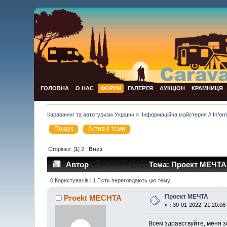
ГОЛОВНА
О НАС
ФОРУМ
ГАЛЕРЕЯ
АУКЦІОН
КРАМНИЦЯ
Караванінг та автотуризм України
»
Інформаційна майстерня // Infor
Пошук
Активні теми
Сторінки: [
1
]
2
Вниз
Автор
Тема: Проект МЕЧТА 
0 Користувачів і 1 Гість переглядають цю тему.
Проект МЕЧТА
Proekt MECHTA
«
:
30-01-2022, 21:20:06
Всем здравствуйте, меня з