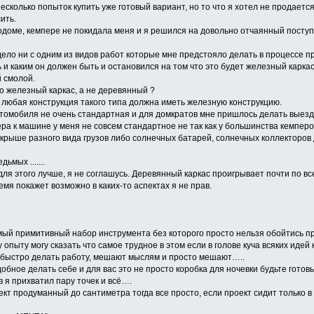
есколько попыток купить уже готовый вариант, но то что я хотел не продаетс
ить.
одоме, кемпере не покидала меня и я решился на довольно отчаянный поступо
 дело ни с одним из видов работ которые мне предстояло делать в процессе 
ь и каким он должен быть и остановился на том что это будет железный карк
й смолой.
 железный каркас, а не деревянный ?
 любая конструкция такого типа должна иметь железную конструкцию.
томобиля не очень стандартная и для домкратов мне пришлось делать вые
ра к машине у меня не совсем стандартное не так как у большинства кемперов
 крыше разного вида грузов либо солнечных батарей, солнечных коллекторов 
ьмых .......
для этого лучше, я не соглашусь. Деревянный каркас проигрывает почти по вс
емя покажет возможно в каких-то аспектах я не прав.
мый примитивный набор инструмента без которого просто нельзя обойтись пр
опыту могу сказать что самое трудное в этом если в голове куча всяких идей
ыстро делать работу, мешают мыслям и просто мешают…..
обное делать себе и для вас это не просто коробка для ночевки будьте гото
в я прихватил пару точек и всё….
ект продуманный до сантиметра тогда все просто, если проект сидит только в