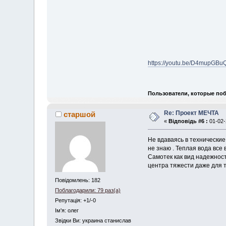
https://youtu.be/D4mupGBu
Пользователи, которые поб
Re: Проект МЕЧТА
старшой
«
Відповідь #6 :
01-02-
Не вдаваясь в технические
не знаю . Теплая вода все
Самотек как вид надежност
центра тяжести даже для т
Повідомлень: 182
Поблагодарили: 79 раз(а)
Репутація: +1/-0
Iм'я: олег
Звідки Ви: украина станислав