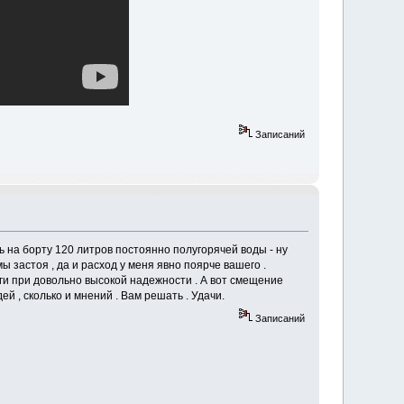
Записаний
ь на борту 120 литров постоянно полугорячей воды - ну
ы застоя , да и расход у меня явно поярче вашего .
ги при довольно высокой надежности . А вот смещение
 , сколько и мнений . Вам решать . Удачи.
Записаний