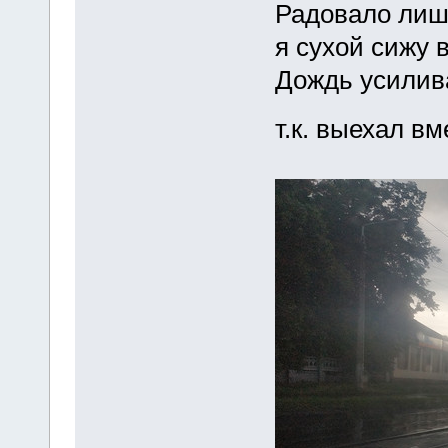
Радовало лишь
я сухой сижу 
Дождь усилива
т.к. выехал вм