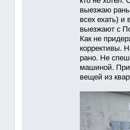
кто не хотел.
выезжаю рань
всех ехать) и
выезжают с По
Как не придер
коррективы. Н
рано. Не спеш
машиной. Прие
вещей из квар