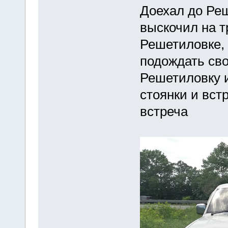
Доехал до Реш
выскочил на т
Решетиловке, 
подождать сво
Решетиловку 
стоянки и вст
встреча