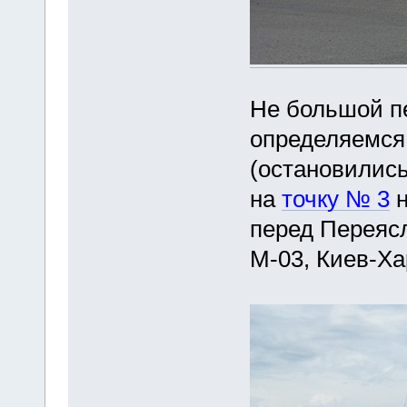
Не большой пе
определяемся 
(остановились
на
точку № 3
н
перед Переясл
М-03, Киев-Ха