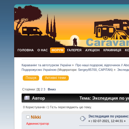
ГОЛОВНА
О НАС
ФОРУМ
ГАЛЕРЕЯ
АУКЦІОН
КРАМНИЦЯ
К
Караванінг та автотуризм України
»
Про наші подорожі, відпочинок // Abou
Подорожуємо Україною
(Модератори:
Sergey85700
,
CAPITAN
) »
Экспеди
Пошук
Активні теми
Сторінки: [
1
]
2
3
Вниз
Автор
Тема: Экспедиция по ук
0 Користувачів і 1 Гість переглядають цю тему.
Экспедиция по украинс
Nikki
«
:
02-07-2021, 12:44:31 »
Администратор