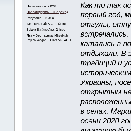
Как то так и
Повідомлень: 21231
Поблагодарили: 1102 раз(а)
первый год, м
Репутація: +163/-0
отгулы, отпус
Iм'я: Миколай Анатолійович
Звідки Ви: Україна, Дніпро
встречались. 
Яка у Вас техніка: Mitsubishi
Pajero WagonII, Скіф М2, АП-1
катались в п
отдыхали. В 
традиций и у
исторически
Украины, пос
открытым неб
расположенны
в селах. Мар
осени 2020 го
вниманию бы