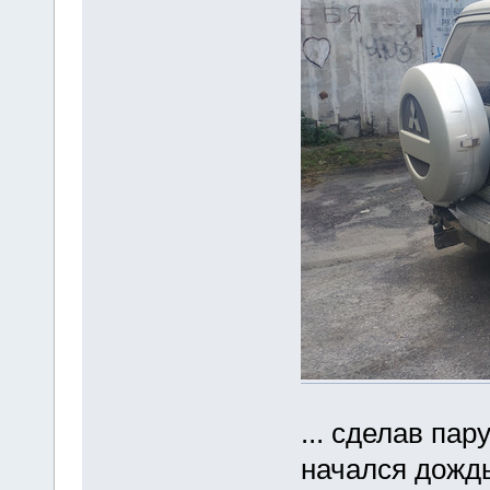
... сделав па
начался дождь