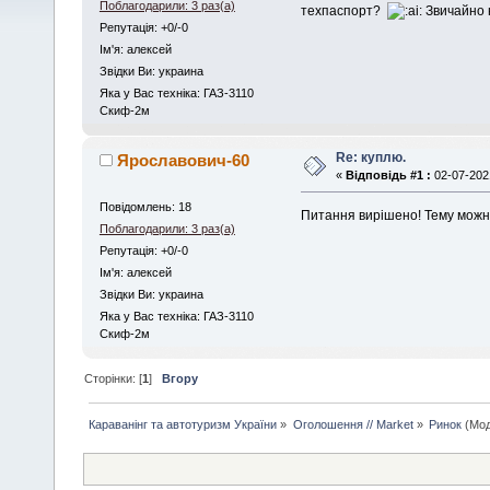
Поблагодарили: 3 раз(а)
техпаспорт?
Звичайно не
Репутація: +0/-0
Iм'я: алексей
Звідки Ви: украина
Яка у Вас техніка: ГАЗ-3110
Скиф-2м
Re: куплю.
Ярославович-60
«
Відповідь #1 :
02-07-2021
Повідомлень: 18
Питання вирішено! Тему можн
Поблагодарили: 3 раз(а)
Репутація: +0/-0
Iм'я: алексей
Звідки Ви: украина
Яка у Вас техніка: ГАЗ-3110
Скиф-2м
Сторінки: [
1
]
Вгору
Караванінг та автотуризм України
»
Оголошення // Market
»
Ринок
(Мод