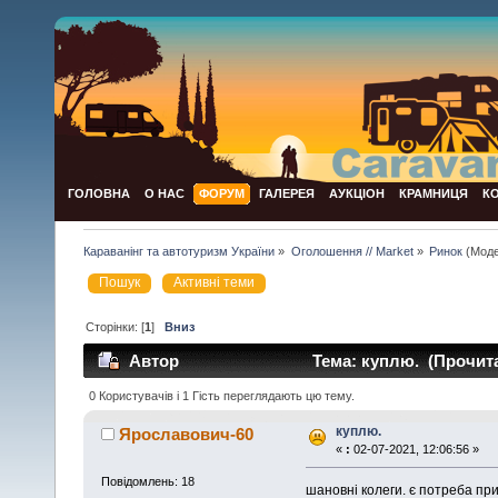
ГОЛОВНА
О НАС
ФОРУМ
ГАЛЕРЕЯ
АУКЦІОН
КРАМНИЦЯ
К
Караванінг та автотуризм України
»
Оголошення // Market
»
Ринок
(Моде
Пошук
Активні теми
Сторінки: [
1
]
Вниз
Автор
Тема: куплю. (Прочита
0 Користувачів і 1 Гість переглядають цю тему.
куплю.
Ярославович-60
«
:
02-07-2021, 12:06:56 »
Повідомлень: 18
шановні колеги. є потреба при