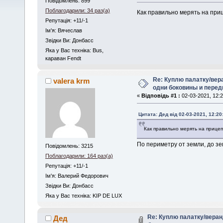
Повідомлень: 899
Поблагодарили: 34 раз(а)
Как правильно мерять на при
Репутація: +11/-1
Iм'я: Вячеслав
Звідки Ви: Донбасс
Яка у Вас техніка: Bus,
караван Fendt
Re: Куплю палатку/вера
valera krm
одни боковины и перед
«
Відповідь #1 :
02-03-2021, 12:2
Цитата: Дед від 02-03-2021, 12:20
Как правильно мерять на прице
По периметру от земли, до з
Повідомлень: 3215
Поблагодарили: 164 раз(а)
Репутація: +11/-1
Iм'я: Валерий Федорович
Звідки Ви: Донбасс
Яка у Вас техніка: KIP DE LUX
Re: Куплю палатку/веран
Дед