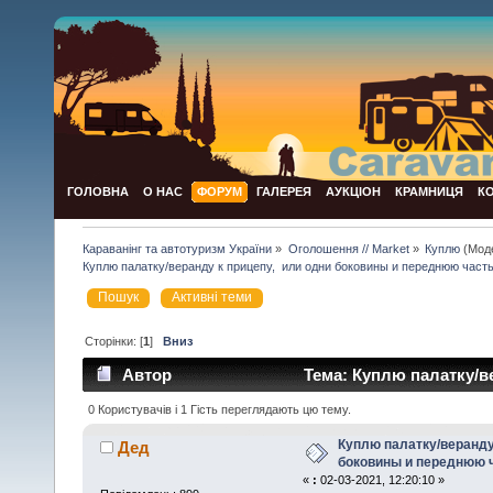
ГОЛОВНА
О НАС
ФОРУМ
ГАЛЕРЕЯ
АУКЦІОН
КРАМНИЦЯ
К
Караванінг та автотуризм України
»
Оголошення // Market
»
Куплю
(Мод
Куплю палатку/веранду к прицепу,  или одни боковины и переднюю часть
Пошук
Активні теми
Сторінки: [
1
]
Вниз
Автор
Тема: Куплю палатку/в
(Прочитано 15299 раз)
0 Користувачів і 1 Гість переглядають цю тему.
Куплю палатку/веранду
Дед
боковины и переднюю ч
«
:
02-03-2021, 12:20:10 »