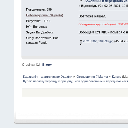
боковины и переднюю ча
«
Відповідь #2 :
02-03-2021, 12:5
Повідомлень: 899
Поблагодарили: 34 раз(а)
Вот тоже нашел.
Репутація: +11/-1
Объединение двух сообщений: 02-03-20
Iм'я: Вячеслав
Вообщем КУПЛЮ - померяю н
Звідки Ви: Донбасс
Яка у Вас техніка: Bus,
20210302_104539.jpg
(45.84 кБ
караван Fendt
Сторінки: [
1
]
Вгору
Караванінг та автотуризм України
»
Оголошення // Market
»
Куплю
(Мо
Куплю палатку/веранду к прицепу,  или одни боковины и переднюю част