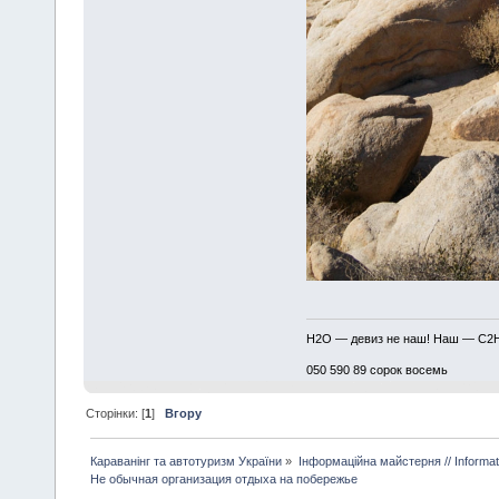
H2O — девиз не наш! Наш — C2
050 590 89 сорок восемь
Сторінки: [
1
]
Вгору
Караванінг та автотуризм України
»
Інформаційна майстерня // Informa
Не обычная организация отдыха на побережье