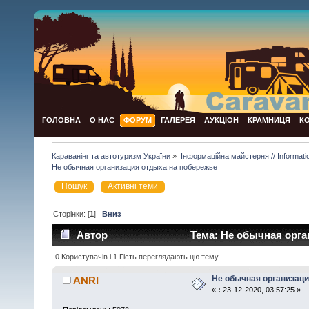
ГОЛОВНА
О НАС
ФОРУМ
ГАЛЕРЕЯ
АУКЦІОН
КРАМНИЦЯ
К
Караванінг та автотуризм України
»
Інформаційна майстерня // Informat
Не обычная организация отдыха на побережье
Пошук
Активні теми
Сторінки: [
1
]
Вниз
Автор
Тема: Не обычная орга
0 Користувачів і 1 Гість переглядають цю тему.
Не обычная организаци
ANRI
«
:
23-12-2020, 03:57:25 »