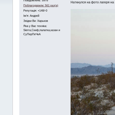
Повідомлень: 5978
Наткнулся на фото лагеря на
Поблагодарили: 561 раз(а)
Репутація: +148/-0
Iм'я: Андрей
Звідки Ви: Харьков
Яка у Вас техніка:
Sierra,Скиф,палатка,казан и
СуПерПеЧкА