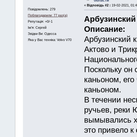
области
«
Відповідь #2 :
19-02-2021, 01:4
Повідомлень: 279
Поблагодарили: 77 раз(а)
Арбузинский 
Репутація: +0/-1
Описание:
Iм'я: Сергей
Звідки Ви: Одесса
Арбузинский к
Яка у Вас техніка: Volvo V70
Актово и Трик
Национального
Поскольку он 
каньоном, ег
каньоном.
В течении нес
ручьев, реки 
вымывались х
это привело к