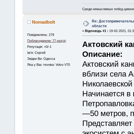
Среди немыслимых побед цивилиза
Re: Достопримечатель
Nomadbolt
области
«
Відповідь #1 :
19-02-2021, 01:3
Повідомлень: 279
Поблагодарили: 77 раз(а)
Актовский ка
Репутація: +0/-1
Описание:
Iм'я: Сергей
Звідки Ви: Одесса
Актовский кан
Яка у Вас техніка: Volvo V70
вблизи села А
Николаевской 
Начинается в 
Петропавловка
—50 метров, п
Представляет 
экосистем с а