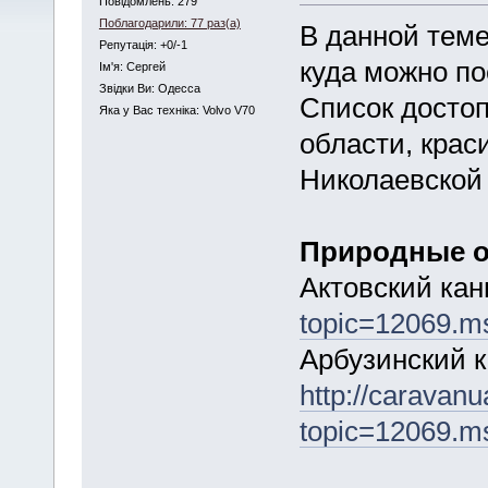
Повідомлень: 279
Поблагодарили: 77 раз(а)
В данной теме
Репутація: +0/-1
куда можно по
Iм'я: Сергей
Звідки Ви: Одесса
Список досто
Яка у Вас техніка: Volvo V70
области, крас
Николаевской
Природные о
Актовский кан
topic=12069.
Арбузинский к
http://caravan
topic=12069.