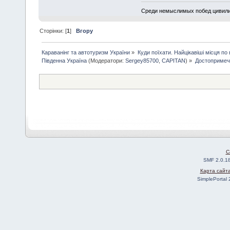
Среди немыслимых побед цивилиза
Сторінки: [
1
]
Вгору
Караванінг та автотуризм України
»
Куди поїхати. Найцікавіші місця по вс
Південна Україна
(Модератори:
Sergey85700
,
CAPITAN
) »
Достопримеч
C
SMF 2.0.1
Карта сайт
SimplePortal 