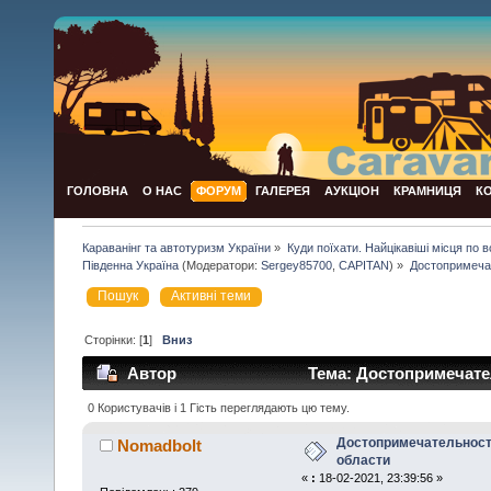
ГОЛОВНА
О НАС
ФОРУМ
ГАЛЕРЕЯ
АУКЦІОН
КРАМНИЦЯ
К
Караванінг та автотуризм України
»
Куди поїхати. Найцікавіші місця по всій
Південна Україна
(Модератори:
Sergey85700
,
CAPITAN
) »
Достопримеча
Пошук
Активні теми
Сторінки: [
1
]
Вниз
Автор
Тема: Достопримечате
0 Користувачів і 1 Гість переглядають цю тему.
Достопримечательност
Nomadbolt
области
«
:
18-02-2021, 23:39:56 »