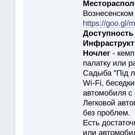
Местораспо
Вознесенском
https://goo.
Доступность
Инфраструк
Ночлег
- кемп
палатку или р
Садыба "Під ле
Wi-Fi, беседк
автомобиля с 
Легковой авт
без проблем.
Есть достаточ
или автомобил