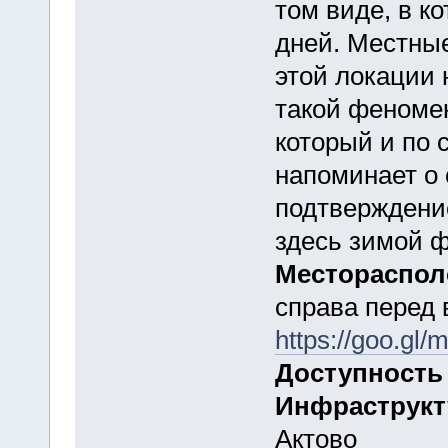
том виде, в к
дней. Местные
этой локации 
такой феномен
который и по 
напоминает о 
подтверждени
здесь зимой ф
Местораспо
справа перед 
https://goo.gl
Доступность
Инфраструк
Актово