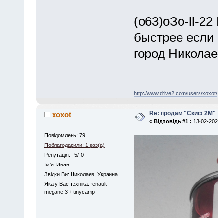
(o63)оЗо-ll-22
быстрее если 
город Николае
http://www.drive2.com/users/xoxot/
Re: продам "Скиф 2M"
xoxot
«
Відповідь #1 :
13-02-2021
Повідомлень: 79
Поблагодарили: 1 раз(а)
Репутація: +5/-0
Iм'я: Иван
Звідки Ви: Николаев, Украина
Яка у Вас техніка: renault
megane 3 + tinycamp