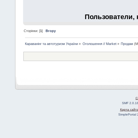
Пользователи, 
Сторінки: [
1
]
Вгору
Караванінг та автотуризм України
»
Оголошення // Market
»
Продам
(М
C
SMF 2.0.1
Карта сайт
SimplePortal 