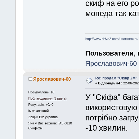
скиф на его р
мопеда так ка
http://www.drive2.com/users/xoxot/
Пользователи, 
Ярославович-60
Re: продам "Скиф 2M"
Ярославович-60
«
Відповідь #4 :
22-06-2021
Повідомлень: 18
У "Скіфа" бага
Поблагодарили: 3 раз(а)
Репутація: +0/-0
використовую й
Iм'я: алексей
потрібно загру
Звідки Ви: украина
Яка у Вас техніка: ГАЗ-3110
-10 хвилин.
Скиф-2м