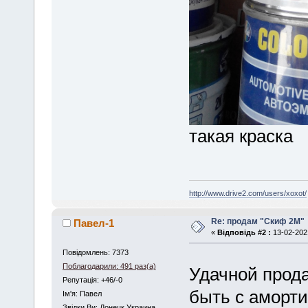
такая краска
http://www.drive2.com/users/xoxot/
Re: продам "Скиф 2M"
Павел-1
«
Відповідь #2 :
13-02-2021
Повідомлень: 7373
Поблагодарили: 491 раз(а)
Удачной прод
Репутація: +46/-0
быть с аморт
Iм'я: Павел
Звідки Ви: Донецк Украина