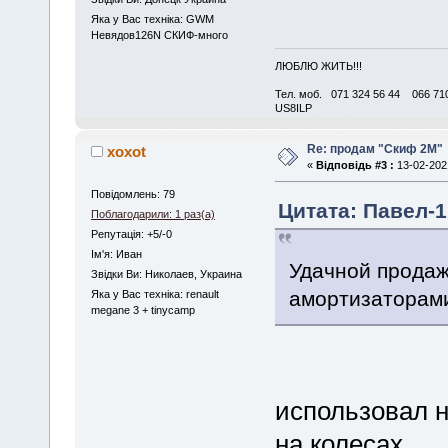
Яка у Вас техніка: GWM
Невядов126N СКИФ-много
ЛЮБЛЮ ЖИТЬ!!!
Тел. моб. 071 324 56 44 066 710
US8ILP
Re: продам "Скиф 2M"
xoxot
«
Відповідь #3 :
13-02-2021
Повідомлень: 79
Цитата: Павел-1 
Поблагодарили: 1 раз(а)
Репутація: +5/-0
Iм'я: Иван
Удачной прода
Звідки Ви: Николаев, Украина
амортизаторам
Яка у Вас техніка: renault
megane 3 + tinycamp
использовал н
на колесах