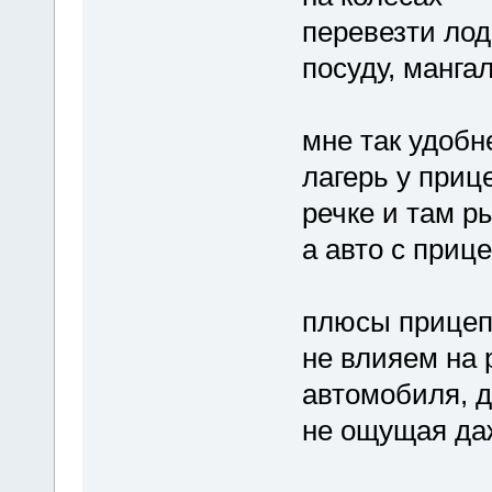
перевезти лодк
посуду, мангал
мне так удобн
лагерь у приц
речке и там р
а авто с приц
плюсы прицеп
не влияем на 
автомобиля, д
не ощущая да