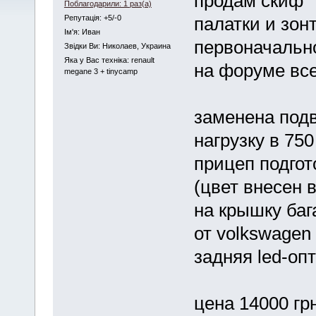
продам скиф
Поблагодарили: 1 раз(а)
Репутація: +5/-0
палатки и зонт
Iм'я: Иван
первоначальн
Звідки Ви: Николаев, Украина
Яка у Вас техніка: renault
на форуме вс
megane 3 + tinycamp
заменена подв
нагрузку в 750
прицеп подгот
(цвет внесен 
на крышку ба
от volkswagen 
задняя led-оп
цена 14000 гр