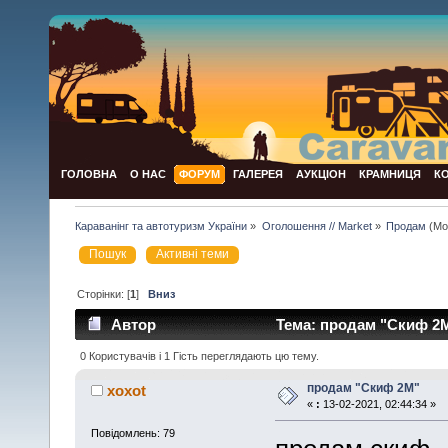
ГОЛОВНА
О НАС
ФОРУМ
ГАЛЕРЕЯ
АУКЦІОН
КРАМНИЦЯ
К
Караванінг та автотуризм України
»
Оголошення // Market
»
Продам
(Мо
Пошук
Активні теми
Сторінки: [
1
]
Вниз
Автор
Тема: продам "Скиф 2M
0 Користувачів і 1 Гість переглядають цю тему.
продам "Скиф 2M"
xoxot
«
:
13-02-2021, 02:44:34 »
Повідомлень: 79