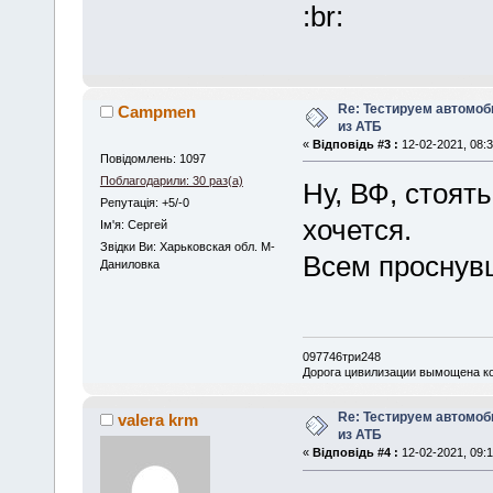
Re: Тестируем автомо
Сampmen
из АТБ
«
Відповідь #3 :
12-02-2021, 08:3
Повідомлень: 1097
Поблагодарили: 30 раз(а)
Ну, ВФ, стоят
Репутація: +5/-0
хочется.
Iм'я: Сергей
Звідки Ви: Харьковская обл. М-
Всем проснувш
Даниловка
097746три248
Дорога цивилизации вымощена ко
Re: Тестируем автомо
valera krm
из АТБ
«
Відповідь #4 :
12-02-2021, 09:1