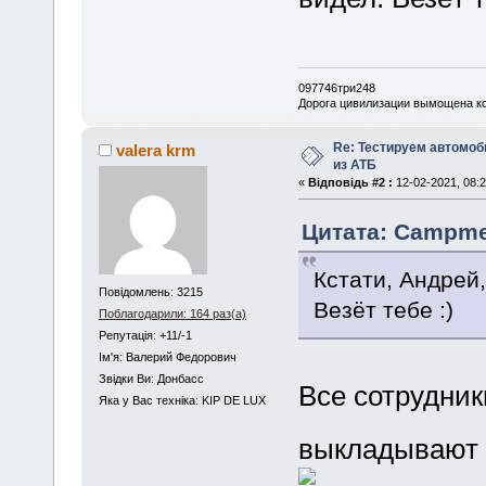
097746три248
Дорога цивилизации вымощена ко
Re: Тестируем автомо
valera krm
из АТБ
«
Відповідь #2 :
12-02-2021, 08:2
Цитата: Сampmen
Кстати, Андрей,
Повідомлень: 3215
Везёт тебе :)
Поблагодарили: 164 раз(а)
Репутація: +11/-1
Iм'я: Валерий Федорович
Звідки Ви: Донбасс
Все сотрудник
Яка у Вас техніка: KIP DE LUX
выкладывают 