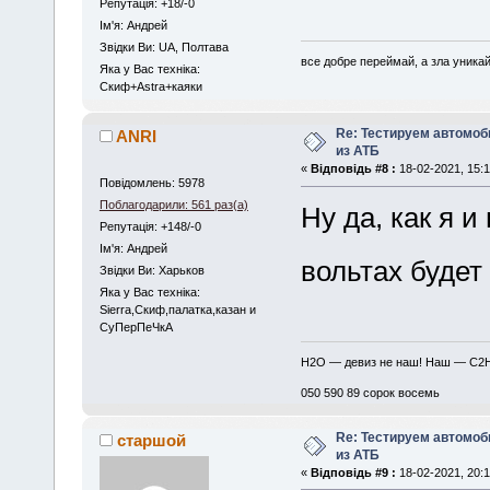
Репутація: +18/-0
Iм'я: Андрей
Звідки Ви: UA, Полтава
все добре переймай, а зла уника
Яка у Вас техніка:
Скиф+Astra+каяки
Re: Тестируем автомо
ANRI
из АТБ
«
Відповідь #8 :
18-02-2021, 15:1
Повідомлень: 5978
Поблагодарили: 561 раз(а)
Ну да, как я и
Репутація: +148/-0
Iм'я: Андрей
вольтах буде
Звідки Ви: Харьков
Яка у Вас техніка:
Sierra,Скиф,палатка,казан и
СуПерПеЧкА
H2O — девиз не наш! Наш — C2
050 590 89 сорок восемь
Re: Тестируем автомо
старшой
из АТБ
«
Відповідь #9 :
18-02-2021, 20:1