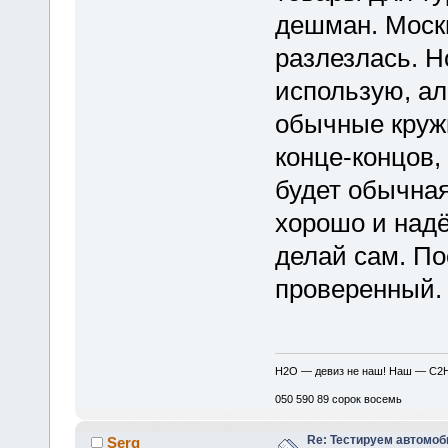
дешман. Моск
разлезлась. Н
использую, ал
обычные кружк
конце-концов,
будет обычная
хорошо и над
делай сам. П
проверенный.
H2O — девиз не наш! Наш — C2
050 590 89 сорок восемь
Re: Тестируем автомо
Serg