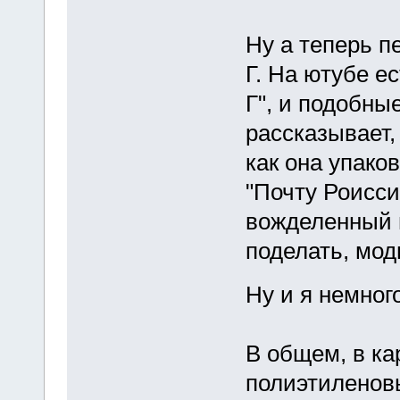
Ну а теперь п
Г. На ютубе ес
Г", и подобны
рассказывает,
как она упако
"Почту Роисси
вожделенный н
поделать, мод
Ну и я немно
В общем, в ка
полиэтиленовы