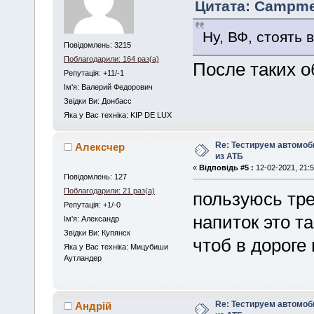
Цитата: Сampmen
Ну, ВФ, стоять 
Повідомлень: 3215
Поблагодарили: 164 раз(а)
После таких о
Репутація: +11/-1
Iм'я: Валерий Федорович
Звідки Ви: Донбасс
Яка у Вас техніка: KIP DE LUX
Re: Тестируем автомо
Алексчер
из АТБ
«
Відповідь #5 :
12-02-2021, 21:5
Повідомлень: 127
Поблагодарили: 21 раз(а)
пользуюсь тре
Репутація: +1/-0
напиток это т
Iм'я: Александр
Звідки Ви: Купянск
чтоб в дороге 
Яка у Вас техніка: Мицубиши
Аутландер
Re: Тестируем автомо
Андрій