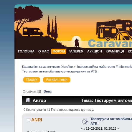
ГОЛОВНА
О НАС
ФОРУМ
ГАЛЕРЕЯ
АУКЦІОН
КРАМНИЦЯ
К
Караванінг та автотуризм України
»
Інформаційна майстерня // Informat
Тестируем автомобильную электрокружку из АТБ
Пошук
Активні теми
Сторінки: [
1
]
Вниз
Автор
Тема: Тестируем автом
0 Користувачів і 1 Гість переглядають цю тему.
Тестируем автомобиль
ANRI
АТБ
«
:
12-02-2021, 01:20:25 »