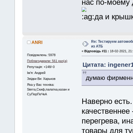
нас по-моему 
да и крышк
Re: Тестируем автомо
ANRI
из АТБ
«
Відповідь #11 :
18-02-2021, 21:
Повідомлень: 5978
Поблагодарили: 561 раз(а)
Цитата: ingener1
Репутація: +148/-0
Iм'я: Андрей
думаю фирменн
Звідки Ви: Харьков
Яка у Вас техніка:
Sierra,Скиф,палатка,казан и
СуПерПеЧкА
Наверно есть
качественнее 
перегрева, ин
товары для ту