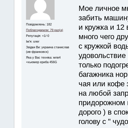
Мое личное мн
забить машину
Повідомлень: 182
и кружка и 12
Поблагодарили: 79 раз(а)
много чего др
Репутація: +1/-0
Iм'я: олег
с кружкой вод
Звідки Ви: украина станислав
(ив-франковск)
удовольствие ,
Яка у Вас техніка: мпв4
+хьюмер ериба 456G
только подогр
багажника нор
чая или кофе 
на любой запр
придорожном 
дорого ) в сп
голову с " чуд