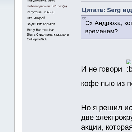
Повідомлень: 5978
Поблагодарили: 561 раз(а)
Цитата: Serg від
Репутація: +148/-0
Iм'я: Андрей
Эх Андрюха, ко
Звідки Ви: Харьков
временем?
Яка у Вас техніка:
Sierra,Скиф,палатка,казан и
СуПерПеЧкА
И не говори
кофе пью из п
Но я решил и
две электрокр
акции, котора