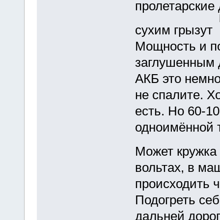
пролетарские 
сухим грызут
Мощность и п
заглушенным д
АКБ это немно
не спалите. Х
есть. Но 60-10
одноимённой т
Может кружка
вольтах, в ма
происходить ч
Подогреть себ
дальней дорог