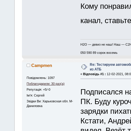
Кому понравил
канал, ставьте
H2O — девиз не наш! Наш — C2
050 590 89 сорок восемь
Re: Тестируем автомо
Сampmen
из АТБ
«
Відповідь #1 :
12-02-2021, 08:0
Повідомлень: 1097
Поблагодарили: 30 раз(а)
Подписался н
Репутація: +5/-0
Iм'я: Сергей
ПК. Буду куро
Звідки Ви: Харьковская обл. М-
Даниловка
зарядки пихать
Кстати, Андре
видел. Везёт т