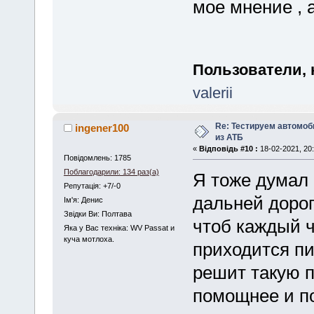
мое мнение , 
Пользователи, 
valerii
Re: Тестируем автомо
ingener100
из АТБ
«
Відповідь #10 :
18-02-2021, 20:
Повідомлень: 1785
Поблагодарили: 134 раз(а)
Я тоже думал 
Репутація: +7/-0
дальней дорог
Iм'я: Денис
Звідки Ви: Полтава
чтоб каждый ч
Яка у Вас техніка: WV Passat и
куча мотлоха.
приходится пи
решит такую 
помощнее и по