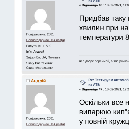
из АТБ
«
Відповідь #6 :
18-02-2021, 11:0
Придбав таку к
хвилин при нап
Повідомлень: 2881
температури 8
Поблагодарили: 114 раз(а)
Репутація: +18/-0
Iм'я: Андрей
Звідки Ви: UA, Полтава
все добре переймай, а зла уника
Яка у Вас техніка:
Скиф+Astra+каяки
Re: Тестируем автомо
Андрій
из АТБ
«
Відповідь #7 :
18-02-2021, 12:2
Оскільки все 
випарюю кип"я
Повідомлень: 2881
у повній кружц
Поблагодарили: 114 раз(а)