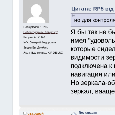
Цитата: RP5 від 
но для контроля
Повідомлень: 3215
Я бы так не б
Поблагодарили: 164 раз(а)
Репутація: +11/-1
имел "удоволь
Iм'я: Валерий Федорович
которые сидел
Звідки Ви: Донбасс
Яка у Вас техніка: KIP DE LUX
видимости зе
подключена к 
навигация или
Но зеркала-об
зеркал, вааще
Re: караван
старшой