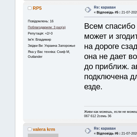
Re: караван
RP5
«
Відповідь #5 :
21-07-2020
Повідомлень: 16
Всем спасибо 
Поблагодарили: 3 раз(а)
Репутація: +2/-0
может и згоди
Iм'я: Владимир
на дороге сза
Звідки Ви: Украина Запорожье
Яка у Вас техніка: Скиф М,
она не дает 
Outlander
до приближ. а
подключена д
езде.
Живи как можешь, если не можеш
067 612 2cемь 36
Re: караван
valera krm
«
Відповідь #6 :
21-07-2020