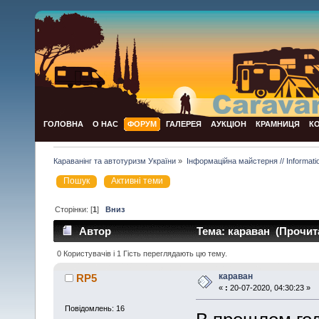
ГОЛОВНА
О НАС
ФОРУМ
ГАЛЕРЕЯ
АУКЦІОН
КРАМНИЦЯ
К
Караванінг та автотуризм України
»
Інформаційна майстерня // Informat
Пошук
Активні теми
Сторінки: [
1
]
Вниз
Автор
Тема: караван (Прочита
0 Користувачів і 1 Гість переглядають цю тему.
караван
RP5
«
:
20-07-2020, 04:30:23 »
Повідомлень: 16