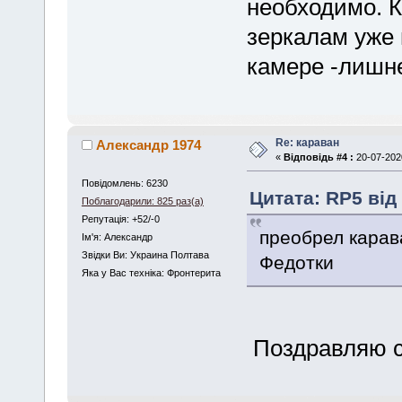
необходимо. К
зеркалам уже 
камере -лишн
Re: караван
Александр 1974
«
Відповідь #4 :
20-07-2020
Повідомлень: 6230
Цитата: RP5 від 
Поблагодарили: 825 раз(а)
Репутація: +52/-0
преобрел карав
Iм'я: Александр
Звідки Ви: Украина Полтава
Федотки
Яка у Вас техніка: Фронтерита
Поздравляю 