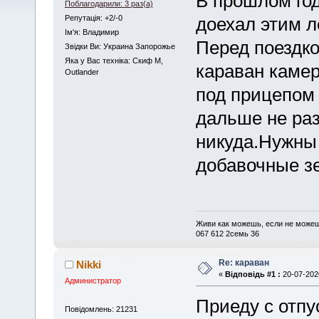
В прошлом год
Поблагодарили: 3 раз(а)
Репутація: +2/-0
доехал этим л
Iм'я: Владимир
Перед поездко
Звідки Ви: Украина Запорожье
Яка у Вас техніка: Скиф М,
караван камер
Outlander
под прицепом 
дальше не раз
никуда.Нужны
добавочные з
Живи как можешь, если не можеш
067 612 2cемь 36
Re: караван
Nikki
«
Відповідь #1 :
20-07-2020
Администратор
Приеду с отпу
Повідомлень: 21231