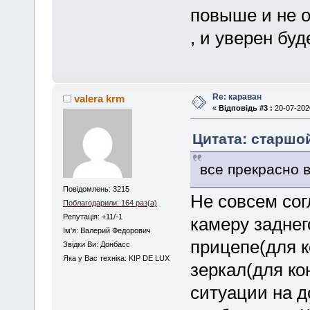
повыше и не 
, и уверен буд
Re: караван
valera krm
«
Відповідь #3 :
20-07-2020
Цитата: старшой
все прекрасно в
Повідомлень: 3215
Не совсем сог
Поблагодарили: 164 раз(а)
Репутація: +11/-1
камеру заднег
Iм'я: Валерий Федорович
прицепе(для к
Звідки Ви: Донбасс
Яка у Вас техніка: KIP DE LUX
зеркал(для ко
ситуации на д