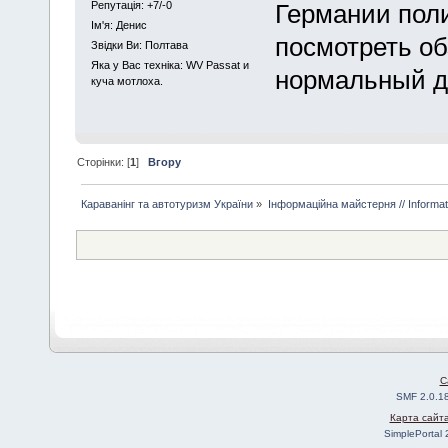
Репутація: +7/-0
Германии поли
Iм'я: Денис
посмотреть об
Звідки Ви: Полтава
Яка у Вас техніка: WV Passat и
нормальный ду
куча мотлоха.
Сторінки: [
1
]
Вгору
Караванінг та автотуризм України
»
Інформаційна майстерня // Informa
C
SMF 2.0.1
Карта сайт
SimplePortal 