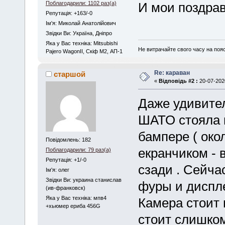
Поблагодарили: 1102 раз(а)
И мои поздрав
Репутація: +163/-0
Iм'я: Миколай Анатолійович
Звідки Ви: Україна, Дніпро
Яка у Вас техніка: Mitsubishi
Не витрачайте свого часу на поя
Pajero WagonII, Скіф М2, АП-1
Re: караван
старшой
«
Відповідь #2 :
20-07-2020
Даже удивител
ШАТО стояла 
бампере ( око
Повідомлень: 182
екранчиком - 
Поблагодарили: 79 раз(а)
Репутація: +1/-0
сзади . Сейч
Iм'я: олег
Звідки Ви: украина станислав
фуры и диспл
(ив-франковск)
Яка у Вас техніка: мпв4
Камера стоит 
+хьюмер ериба 456G
стоит слишком