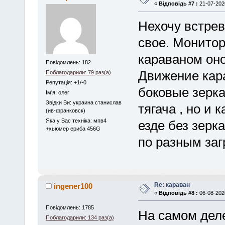
«
Відповідь #7 :
21-07-2020
Нехочу встрев
свое. Монитор
караваном оно
Повідомлень: 182
Движение кара
Поблагодарили: 79 раз(а)
Репутація: +1/-0
боковые зерка
Iм'я: олег
Звідки Ви: украина станислав
тягача , но и 
(ив-франковск)
Яка у Вас техніка: мпв4
езде без зерк
+хьюмер ериба 456G
по разным заг
Re: караван
ingener100
«
Відповідь #8 :
06-08-2020
Повідомлень: 1785
На самом деле
Поблагодарили: 134 раз(а)