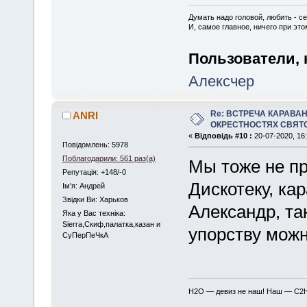
Думать надо головой, любить - се
И, самое главное, ничего при это
Пользователи, 
Алексчер
Re: ВСТРЕЧА КАРАВАН
ANRI
ОКРЕСТНОСТЯХ СВЯТ
«
Відповідь #10 :
20-07-2020, 16:
Повідомлень: 5978
Поблагодарили: 561 раз(а)
Мы тоже не пр
Репутація: +148/-0
Дискотеку, ка
Iм'я: Андрей
Звідки Ви: Харьков
Александр, та
Яка у Вас техніка:
Sierra,Скиф,палатка,казан и
упорству можн
СуПерПеЧкА
H2O — девиз не наш! Наш — C2