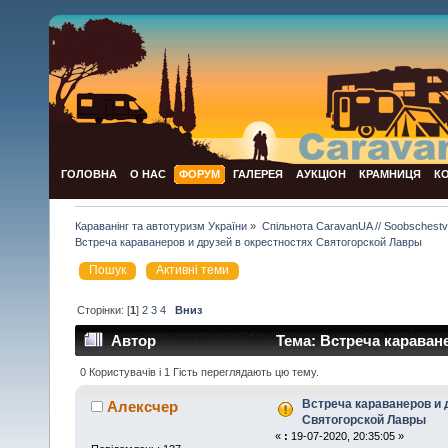
ГОЛОВНА
О НАС
ФОРУМ
ГАЛЕРЕЯ
АУКЦІОН
КРАМНИЦЯ
К
Караванінг та автотуризм України
»
Спільнота CaravanUA // Soobschest
Встреча караванеров и друзей в окрестностях Святогорской Лавры
Пошук
Активні теми
Сторінки: [
1
]
2
3
4
Вниз
Автор
Тема: Встреча караван
(Прочитано 48251 раз)
0 Користувачів і 1 Гість переглядають цю тему.
Встреча караванеров и 
Алексчер
Святогорской Лавры
«
:
19-07-2020, 20:35:05 »