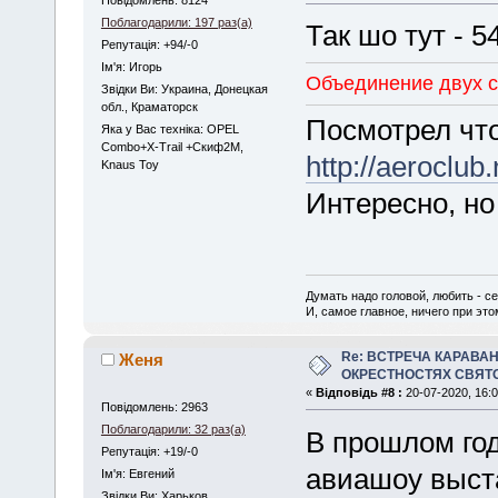
Повідомлень: 8124
Поблагодарили: 197 раз(а)
Так шо тут - 5
Репутація: +94/-0
Iм'я: Игорь
Объединение двух с
Звідки Ви: Украина, Донецкая
обл., Краматорск
Посмотрел чт
Яка у Вас техніка: OPEL
Combo+X-Trail +Скиф2М,
http://aeroclub.
Knaus Toy
Интересно, но 
Думать надо головой, любить - се
И, самое главное, ничего при это
Re: ВСТРЕЧА КАРАВАН
Женя
ОКРЕСТНОСТЯХ СВЯТ
«
Відповідь #8 :
20-07-2020, 16:0
Повідомлень: 2963
Поблагодарили: 32 раз(а)
В прошлом год
Репутація: +19/-0
авиашоу выста
Iм'я: Евгений
Звідки Ви: Харьков