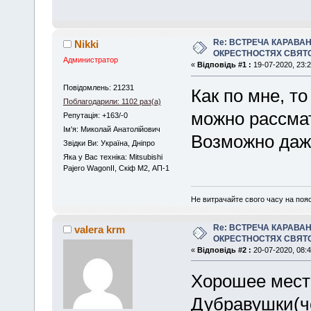
Re: ВСТРЕЧА КАРАВАН
Nikki
ОКРЕСТНОСТЯХ СВЯТ
Администратор
«
Відповідь #1 :
19-07-2020, 23:2
Повідомлень: 21231
Как по мне, т
Поблагодарили: 1102 раз(а)
можно рассма
Репутація: +163/-0
Iм'я: Миколай Анатолійович
Возможно даже
Звідки Ви: Україна, Дніпро
Яка у Вас техніка: Mitsubishi
Pajero WagonII, Скіф М2, АП-1
Не витрачайте свого часу на поя
Re: ВСТРЕЧА КАРАВАН
valera krm
ОКРЕСТНОСТЯХ СВЯТ
«
Відповідь #2 :
20-07-2020, 08:4
Хорошее место
Дубравушки(че