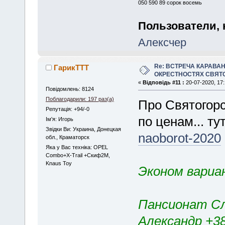
050 590 89 сорок восемь
Пользователи, 
Алексчер
Re: ВСТРЕЧА КАРАВАН
ГарикTTT
ОКРЕСТНОСТЯХ СВЯТ
«
Відповідь #11 :
20-07-2020, 17:
Повідомлень: 8124
Поблагодарили: 197 раз(а)
Про Святогорс
Репутація: +94/-0
по ценам... ту
Iм'я: Игорь
Звідки Ви: Украина, Донецкая
naoborot-2020
обл., Краматорск
Яка у Вас техніка: OPEL
Combo+X-Trail +Скиф2М,
Knaus Toy
Эконом вариа
Пансионат Сл
Александр +380