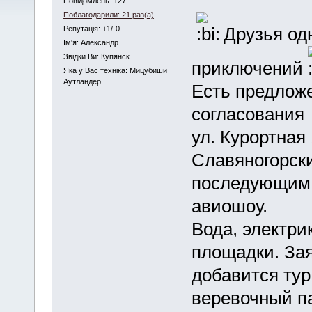
Повідомлень: 127
Поблагодарили: 21 раз(а)
Друзья од
Репутація: +1/-0
Iм'я: Александр
Звідки Ви: Купянск
приключений
Яка у Вас техніка: Мицубиши
Аутландер
Есть предлож
согласования
ул. Курортная
Славяногорский
последующим 
авиошоу.
Вода, электрик
площадки. Зая
добавится тур
веревочный па