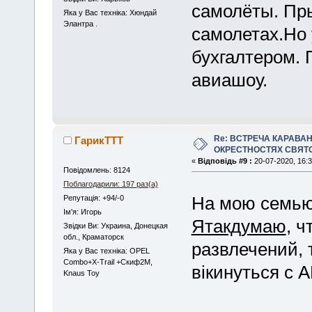
самолёты. Пр
Яка у Вас техніка: Хюндай
Элантра .
самолетах.Но 
бухгалтером. 
авиашоу.
Re: ВСТРЕЧА КАРАВАН
ГарикTTT
ОКРЕСТНОСТЯХ СВЯТ
«
Відповідь #9 :
20-07-2020, 16:3
Повідомлень: 8124
Поблагодарили: 197 раз(а)
На мою семью
Репутація: +94/-0
Iм'я: Игорь
Ятакдумаю
, 
Звідки Ви: Украина, Донецкая
обл., Краматорск
развлечений, 
Яка у Вас техніка: OPEL
Combo+X-Trail +Скиф2М,
вікинуться с 
Knaus Toy