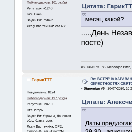
Поблагодарили: 101 раз(а)
Цитата: ГарикTTT
Репутація: +12/-0
Iм'я: Dima
месяц какой?
Звідки Ви: Poltava
Яка у Вас техніка: Vito 638
.....День Неза
посте)
0501461679 , з.ч Мерседес Вито,
Re: ВСТРЕЧА КАРАВАН
ГарикTTT
ОКРЕСТНОСТЯХ СВЯТ
«
Відповідь #5 :
20-07-2020, 10:2
Повідомлень: 8124
Поблагодарили: 197 раз(а)
Цитата: Алексчер
Репутація: +94/-0
Iм'я: Игорь
Звідки Ви: Украина, Донецкая
обл., Краматорск
Даты предлогаю
Яка у Вас техніка: OPEL
29,30 - авиошо
Combo+X-Trail +Скиф2М,