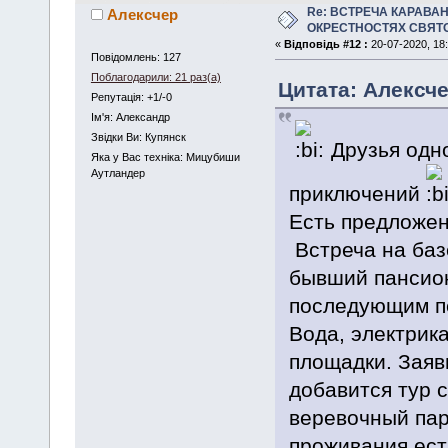
Re: ВСТРЕЧА КАРАВАН
Алексчер
ОКРЕСТНОСТЯХ СВЯТ
«
Відповідь #12 :
20-07-2020, 18:
Повідомлень: 127
Поблагодарили: 21 раз(а)
Цитата: Алексчер
Репутація: +1/-0
Iм'я: Александр
Звідки Ви: Купянск
Друзья одн
Яка у Вас техніка: Мицубиши
Аутландер
приключений
Есть предложен
Встреча на баз
бывший пансиона
последующим пе
Вода, электрика
площадки. Заяв
добавится тур с
веревочный парк
проживания ест