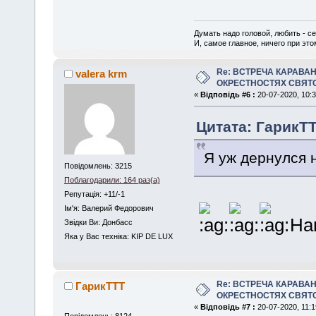
Думать надо головой, любить - се
И, самое главное, ничего при это
Re: ВСТРЕЧА КАРАВАН
valera krm
ОКРЕСТНОСТЯХ СВЯТ
«
Відповідь #6 :
20-07-2020, 10:3
Цитата: ГарикTT
Я уж дернулся н
Повідомлень: 3215
Поблагодарили: 164 раз(а)
Репутація: +11/-1
Iм'я: Валерий Федорович
Наш
Звідки Ви: Донбасс
Яка у Вас техніка: KIP DE LUX
Re: ВСТРЕЧА КАРАВАН
ГарикTTT
ОКРЕСТНОСТЯХ СВЯТ
«
Відповідь #7 :
20-07-2020, 11:1