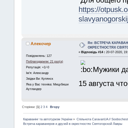
Для общего п
https://otpusk.
slavyanogorski
Re: ВСТРЕЧА КАРАВАН
Алексчер
ОКРЕСТНОСТЯХ СВЯТ
«
Відповідь #14 :
20-07-2020, 19:
Повідомлень: 127
Поблагодарили: 21 раз(а)
Мужики да
Репутація: +1/-0
Iм'я: Александр
Звідки Ви: Купянск
15 августа чт
Яка у Вас техніка: Мицубиши
Аутландер
Сторінки: [
1
]
2
3
4
Вгору
Караванінг та автотуризм України
»
Спільнота CaravanUA // Soobsches
Встреча караванеров и друзей в окрестностях Святогорской Лавры