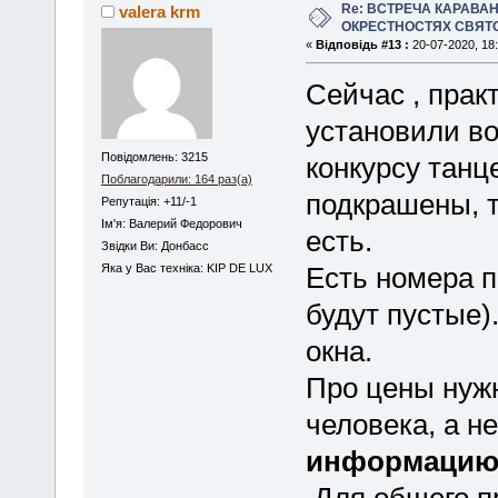
Re: ВСТРЕЧА КАРАВАН
valera krm
ОКРЕСТНОСТЯХ СВЯТ
«
Відповідь #13 :
20-07-2020, 18:
Сейчас , прак
установили во
Повідомлень: 3215
конкурсу танц
Поблагодарили: 164 раз(а)
подкрашены, 
Репутація: +11/-1
Iм'я: Валерий Федорович
есть.
Звідки Ви: Донбасс
Яка у Вас техніка: KIP DE LUX
Есть номера 
будут пустые)
окна.
Про цены нужно
человека, а н
информацию 