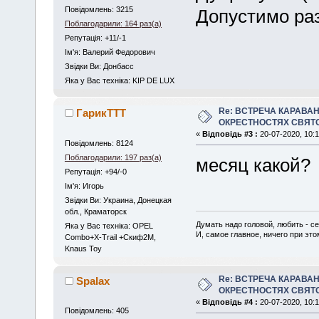
Повідомлень: 3215
Допустимо раз
Поблагодарили: 164 раз(а)
Репутація: +11/-1
Iм'я: Валерий Федорович
Звідки Ви: Донбасс
Яка у Вас техніка: KIP DE LUX
Re: ВСТРЕЧА КАРАВАН
ГарикTTT
ОКРЕСТНОСТЯХ СВЯТ
«
Відповідь #3 :
20-07-2020, 10:1
Повідомлень: 8124
Поблагодарили: 197 раз(а)
месяц какой?
Репутація: +94/-0
Iм'я: Игорь
Звідки Ви: Украина, Донецкая
обл., Краматорск
Думать надо головой, любить - се
Яка у Вас техніка: OPEL
И, самое главное, ничего при это
Combo+X-Trail +Скиф2М,
Knaus Toy
Re: ВСТРЕЧА КАРАВАН
Spalax
ОКРЕСТНОСТЯХ СВЯТ
«
Відповідь #4 :
20-07-2020, 10:1
Повідомлень: 405