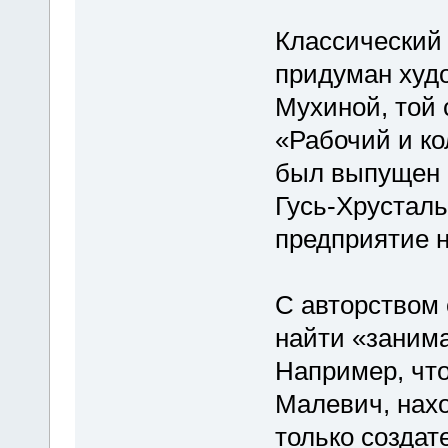
Классический 
придуман худ
Мухиной, той 
«Рабочий и ко
был выпущен в
Гусь-Хрустал
предприятие н
С авторством 
найти «заним
Например, что
Малевич, нахо
только создат