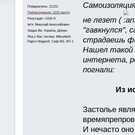
Самоизоляция,
Повідомлень: 21231
Поблагодарили: 1102 раз(а)
не лезет (
Репутація: +163/-0
Iм'я: Миколай Анатолійович
"гавкнулся", с
Звідки Ви: Україна, Дніпро
Яка у Вас техніка: Mitsubishi
страдаешь фи
Pajero WagonII, Скіф М2, АП-1
Нашел такой 
интернета, р
погнали:
Из и
Застолье явл
времяпрепров
И нечасто оно