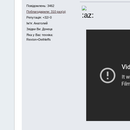
Повідомлень: 3462
Поблагодарили: 310 раз(а)
Репутація: +32/-0
Iм'я: Анатолий
Звідки Ви: Донецк
Яка у Вас техніка:
Rexton+Dethleffs