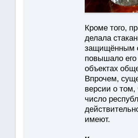
Кроме того, п
делала стака
защищённым о
повышало его 
объектах общ
Впрочем, сущ
версии о том,
число республ
действительно
имеют.