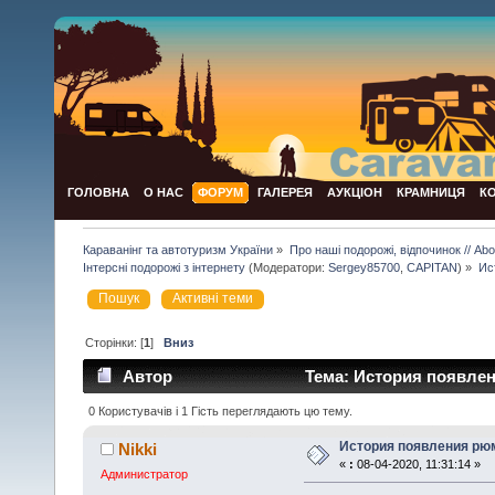
ГОЛОВНА
О НАС
ФОРУМ
ГАЛЕРЕЯ
АУКЦІОН
КРАМНИЦЯ
К
Караванінг та автотуризм України
»
Про наші подорожі, відпочинок // Abou
Інтерсні подорожі з інтернету
(Модератори:
Sergey85700
,
CAPITAN
) »
Ис
Пошук
Активні теми
Сторінки: [
1
]
Вниз
Автор
Тема: История появлен
0 Користувачів і 1 Гість переглядають цю тему.
История появления рю
Nikki
«
:
08-04-2020, 11:31:14 »
Администратор