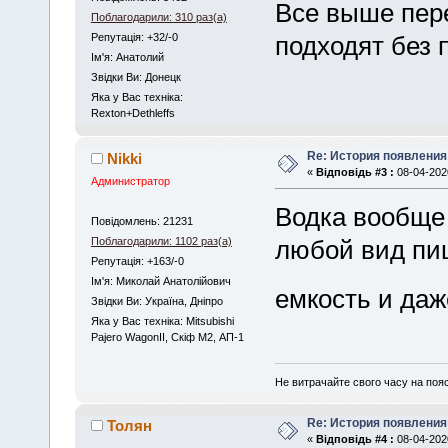
Все выше пер
Поблагодарили: 310 раз(а)
Репутація: +32/-0
подходят без 
Iм'я: Анатолий
Звідки Ви: Донецк
Яка у Вас техніка:
Rexton+Dethleffs
Re: История появлени
Nikki
«
Відповідь #3 :
08-04-2020
Администратор
Водка вообще 
Повідомлень: 21231
Поблагодарили: 1102 раз(а)
любой вид пищ
Репутація: +163/-0
Iм'я: Миколай Анатолійович
емкость и даж
Звідки Ви: Україна, Дніпро
Яка у Вас техніка: Mitsubishi
Pajero WagonII, Скіф М2, АП-1
Не витрачайте свого часу на поя
Re: История появлени
Толян
«
Відповідь #4 :
08-04-2020