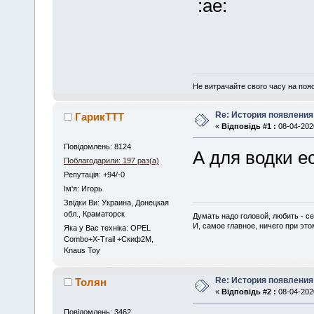
Не витрачайте свого часу на поя
Re: История появлени
ГарикTTT
«
Відповідь #1 :
08-04-2020
Повідомлень: 8124
А для водки е
Поблагодарили: 197 раз(а)
Репутація: +94/-0
Iм'я: Игорь
Звідки Ви: Украина, Донецкая
обл., Краматорск
Думать надо головой, любить - се
И, самое главное, ничего при это
Яка у Вас техніка: OPEL
Combo+X-Trail +Скиф2М,
Knaus Toy
Re: История появлени
Толян
«
Відповідь #2 :
08-04-2020
Повідомлень: 3462