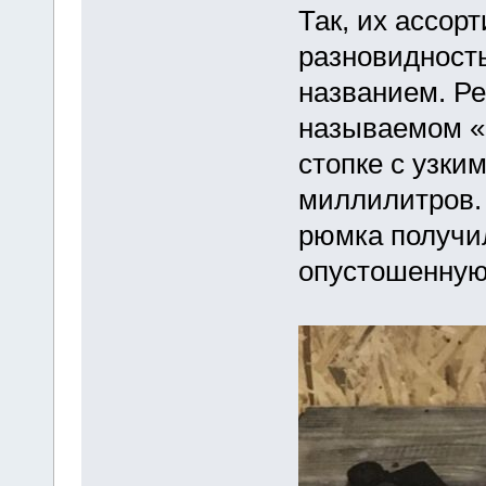
Так, их ассор
разновидност
названием. Ре
называемом «
стопке с узки
миллилитров.
рюмка получила
опустошенную,