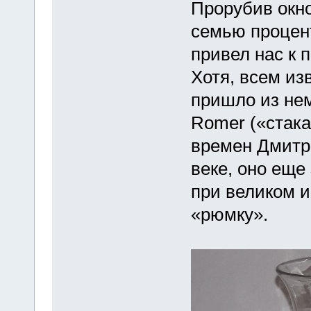
Прорубив окно
семью процент
привел нас к 
Хотя, всем из
пришло из нем
Romer («стака
времен Дмитри
веке, оно еще
при великом 
«рюмку».