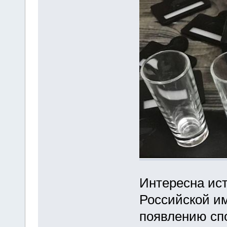
Интересна ис
Российской им
появлению спо