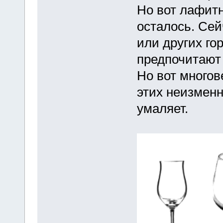
Но вот лафитн
осталось. Сей
или других го
предпочитают
Но вот много
этих неизменн
умаляет.