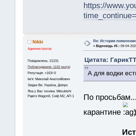
https://www.y
time_continu
Re: История появлени
Nikki
«
Відповідь #5 :
09-04-2020
Администратор
Цитата: ГарикTT
Повідомлень: 21231
Поблагодарили: 1102 раз(а)
А для водки ест
Репутація: +163/-0
Iм'я: Миколай Анатолійович
Звідки Ви: Україна, Дніпро
Яка у Вас техніка: Mitsubishi
По просьбам..
Pajero WagonII, Скіф М2, АП-1
карантине
Ист