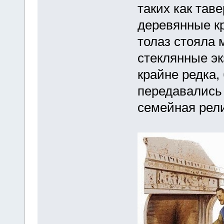
таких как тав
деревянные кр
толаз стояла 
стеклянные эк
крайне редка,
передавались 
семейная рел