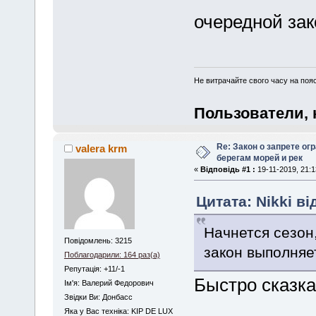
очередной за
Не витрачайте свого часу на поя
Пользователи, 
Re: Закон о запрете ог
valera krm
берегам морей и рек
«
Відповідь #1 :
19-11-2019, 21:1
Цитата: Nikki ві
Начнется сезон
Повідомлень: 3215
закон выполняе
Поблагодарили: 164 раз(а)
Репутація: +11/-1
Быстро сказка ск
Iм'я: Валерий Федорович
Звідки Ви: Донбасс
Яка у Вас техніка: KIP DE LUX