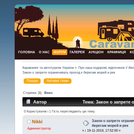
ГОЛОВНА
О НАС
ФОРУМ
ГАЛЕРЕЯ
АУКЦІОН
КРАМНИЦЯ
К
Караванінг та автотуризм України
»
Про наші подорожі, відпочинок // Abou
Закон о запрете ограничивать проход к берегам морей и рек
Пошук
Активні теми
Сторінки: [
1
]
Вниз
Автор
Тема: Закон о запрете 
раз)
0 Користувачів і 1 Гість переглядають цю тему.
Закон о запрете ограни
Nikki
берегам морей и рек
Администратор
«
:
19-11-2019, 17:52:00 »