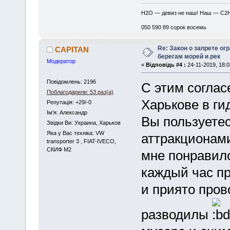
H2O — девиз не наш! Наш — C2
050 590 89 сорок восемь
Re: Закон о запрете ог
CAPITAN
берегам морей и рек
Модератор
«
Відповідь #4 :
24-11-2019, 18:0
Повідомлень: 2196
С этим согласе
Поблагодарили: 53 раз(а)
Харькове в ги
Репутація: +29/-0
Iм'я: Александр
Вы пользуетес
Звідки Ви: Украина, Харьков
Яка у Вас техніка: VW
аттракционами
transporter 3 , FIAT-IVECO,
СКИФ М2
мне понравило
каждый час пр
и приято пров
разводилы