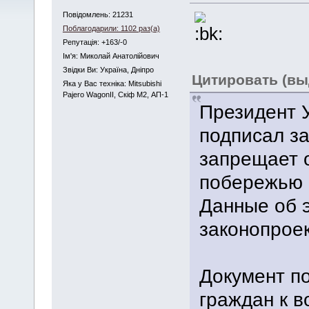
Повідомлень: 21231
Поблагодарили: 1102 раз(а)
Репутація: +163/-0
Iм'я: Миколай Анатолійович
Звідки Ви: Україна, Дніпро
Цитировать (вы
Яка у Вас техніка: Mitsubishi
Pajero WagonII, Скіф М2, АП-1
Президент 
подписал з
запрещает 
побережью м
Данные об э
законопрое
Документ по
граждан к в