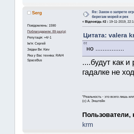
Re: Закон о запрете ог
Serg
берегам морей и рек
«
Відповідь #2 :
19-11-2019, 22:1
Повідомлень: 1590
Поблагодарили: 89 раз(а)
Цитата: valera k
Репутація: +4/-1
Iм'я: Сергей
но ................
Звідки Ви: Kiev
Яка у Вас техніка: RAV4
....будут как 
SpaceBus
гадалке не ход
"Реальность - это всего лишь илл
(с) А. Энштейн
Пользователи, 
krm