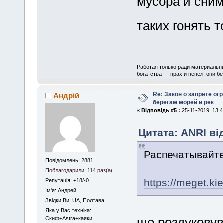
мусора и сним
таких гонять 
Работая только ради материальны
богатства — прах и пепел, они б
Re: Закон о запрете ог
Андрій
берегам морей и рек
«
Відповідь #5 :
25-11-2019, 13:4
Цитата: ANRI від
Распечатывайте
Повідомлень: 2881
Поблагодарили: 114 раз(а)
https://meget.ki
Репутація: +18/-0
Iм'я: Андрей
Звідки Ви: UA, Полтава
Яка у Вас техніка:
що роздуковув
Скиф+Astra+каяки