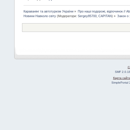
Караванінг та автотуризм України
»
Про наші подорожі, відпочинок // Abo
Новини Навколо світу
(Модератори:
Sergey85700
,
CAPITAN
) »
Закон о 
C
SMF 2.0.1
Карта сайт
SimplePortal 