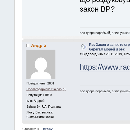
закон ВР?
все добре переймай, а зла уника
Re: Закон о запрете ог
Андрій
берегам морей и рек
«
Відповідь #6 :
25-11-2019, 13:5
https://www.ra
Повідомлень: 2881
Поблагодарили: 114 раз(а)
все добре переймай, а зла уника
Репутація: +18/-0
Iм'я: Андрей
Звідки Ви: UA, Полтава
Яка у Вас техніка:
Скиф+Astra+каяки
Сторінки: [
1
]
Вгору