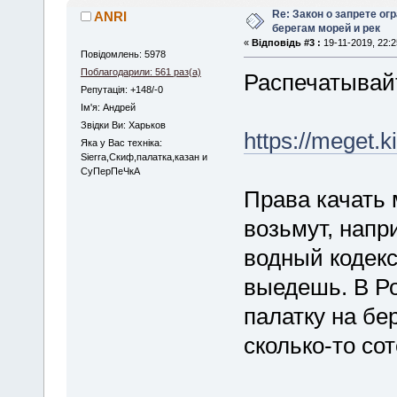
Re: Закон о запрете ог
ANRI
берегам морей и рек
«
Відповідь #3 :
19-11-2019, 22:2
Повідомлень: 5978
Поблагодарили: 561 раз(а)
Распечатывайт
Репутація: +148/-0
Iм'я: Андрей
Звідки Ви: Харьков
https://meget.
Яка у Вас техніка:
Sierra,Скиф,палатка,казан и
СуПерПеЧкА
Права качать 
возьмут, напр
водный кодекс
выедешь. В Ро
палатку на бе
сколько-то со