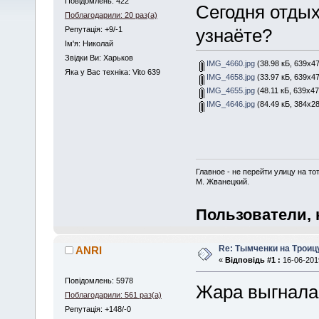
Повідомлень: 422
Сегодня отдых
Поблагодарили: 20 раз(а)
Репутація: +9/-1
узнаёте?
Iм'я: Николай
Звідки Ви: Харьков
IMG_4660.jpg
(38.98 кБ, 639x47
Яка у Вас техніка: Vito 639
IMG_4658.jpg
(33.97 кБ, 639x47
IMG_4655.jpg
(48.11 кБ, 639x47
IMG_4646.jpg
(84.49 кБ, 384x28
Главное - не перейти улицу на то
М. Жванецкий.
Пользователи, 
Re: Тымченки на Троиц
ANRI
«
Відповідь #1 :
16-06-2019
Повідомлень: 5978
Жара выгнала 
Поблагодарили: 561 раз(а)
Репутація: +148/-0