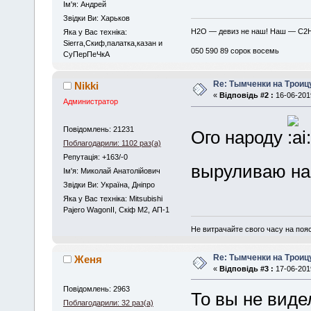
Iм'я: Андрей
Звідки Ви: Харьков
H2O — девиз не наш! Наш — C2
Яка у Вас техніка:
Sierra,Скиф,палатка,казан и
050 590 89 сорок восемь
СуПерПеЧкА
Re: Тымченки на Троиц
Nikki
«
Відповідь #2 :
16-06-2019
Администратор
Повідомлень: 21231
Ого народу
Поблагодарили: 1102 раз(а)
Репутація: +163/-0
выруливаю на
Iм'я: Миколай Анатолійович
Звідки Ви: Україна, Дніпро
Яка у Вас техніка: Mitsubishi
Pajero WagonII, Скіф М2, АП-1
Не витрачайте свого часу на поя
Re: Тымченки на Троиц
Женя
«
Відповідь #3 :
17-06-2019
Повідомлень: 2963
То вы не виде
Поблагодарили: 32 раз(а)