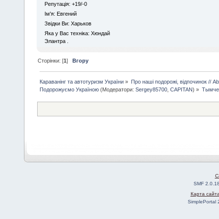
Репутація: +19/-0
Iм'я: Евгений
Звідки Ви: Харьков
Яка у Вас техніка: Хюндай
Элантра .
Сторінки: [
1
]
Вгору
Караванінг та автотуризм України
»
Про наші подорожі, відпочинок // Abo
Подорожуємо Україною
(Модератори:
Sergey85700
,
CAPITAN
) »
Тымчен
C
SMF 2.0.1
Карта сайт
SimplePortal 