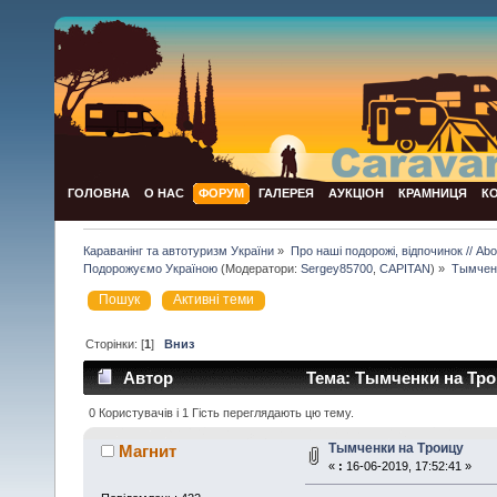
ГОЛОВНА
О НАС
ФОРУМ
ГАЛЕРЕЯ
АУКЦІОН
КРАМНИЦЯ
К
Караванінг та автотуризм України
»
Про наші подорожі, відпочинок // Abou
Подорожуємо Україною
(Модератори:
Sergey85700
,
CAPITAN
) »
Тымченк
Пошук
Активні теми
Сторінки: [
1
]
Вниз
Автор
Тема: Тымченки на Тро
0 Користувачів і 1 Гість переглядають цю тему.
Тымченки на Троицу
Магнит
«
:
16-06-2019, 17:52:41 »