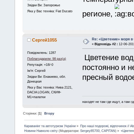
Звідки Ви: Запорожье
Яка у Вас техніка: Fiat Ducato
регионе,
во
Re: «Цветение» моря в
Сергей1055
«
Відповідь #2 :
12-06-2019
Повідомлень: 1287
Цветение вод
Поблагодарили: 98 раз(а)
Репутація: +18/-0
постоянно и н
Iм'я: Сергей
пресный водо
Звідки Ви: Енакиево, обл.
Донецкая
Яка у Вас техніка: Нива 2121,
DACIA LOGAN, СКИФ-
М1+палатки
находят не там где ищут, а там где
Сторінки: [
1
]
Вгору
Караванінг та автотуризм України
»
Про наші подорожі, відпочинок // Abo
Новини Навколо світу
(Модератори:
Sergey85700
,
CAPITAN
) »
«Цветен