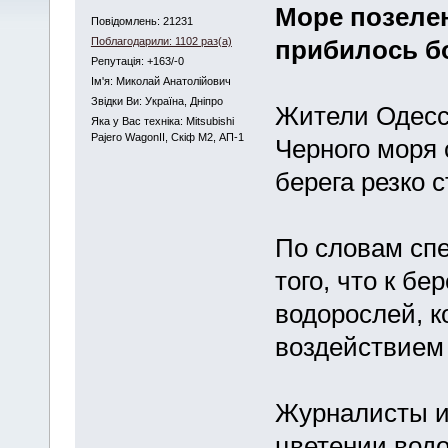
Море позелене
Повідомлень: 21231
Поблагодарили: 1102 раз(а)
прибилось б
Репутація: +163/-0
Iм'я: Миколай Анатолійович
Звідки Ви: Україна, Дніпро
Жители Одессы
Яка у Вас техніка: Mitsubishi
Pajero WagonII, Скіф М2, АП-1
Черного моря 
берега резко 
По словам спе
того, что к б
водорослей, к
воздействием
Журналисты и
цветении вод