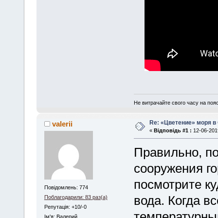
Не витрачайте свого часу на поя
Re: «Цветение» моря в
valerii
«
Відповідь #1 :
12-06-2019
Правильно, по
сооружения го
посмотрите ку
Повідомлень: 774
вода. Когда в
Поблагодарили: 83 раз(а)
Репутація: +10/-0
температурный
Iм'я: Валерий