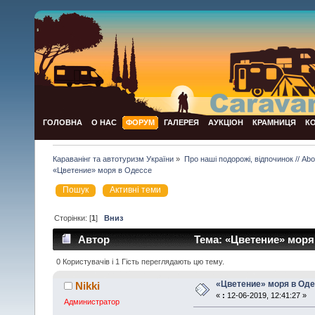
ГОЛОВНА
О НАС
ФОРУМ
ГАЛЕРЕЯ
АУКЦІОН
КРАМНИЦЯ
К
Караванінг та автотуризм України
»
Про наші подорожі, відпочинок // Abou
«Цветение» моря в Одессе
Пошук
Активні теми
Сторінки: [
1
]
Вниз
Автор
Тема: «Цветение» моря 
0 Користувачів і 1 Гість переглядають цю тему.
«Цветение» моря в Од
Nikki
«
:
12-06-2019, 12:41:27 »
Администратор