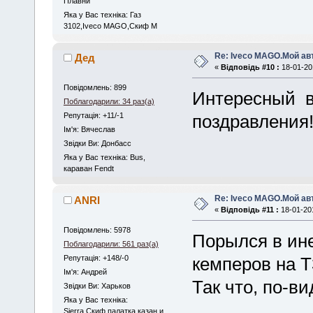
Плавни
Яка у Вас техніка: Газ
3102,Iveco MAGO,Скиф М
Re: Iveco MAGO.Мой а
Дед
«
Відповідь #10 :
18-01-201
Повідомлень: 899
Интересный в
Поблагодарили: 34 раз(а)
Репутація: +11/-1
поздравления
Iм'я: Вячеслав
Звідки Ви: Донбасс
Яка у Вас техніка: Bus,
караван Fendt
Re: Iveco MAGO.Мой а
ANRI
«
Відповідь #11 :
18-01-201
Повідомлень: 5978
Порылся в ине
Поблагодарили: 561 раз(а)
Репутація: +148/-0
кемперов на Т
Iм'я: Андрей
Так что, по-в
Звідки Ви: Харьков
Яка у Вас техніка:
Sierra,Скиф,палатка,казан и