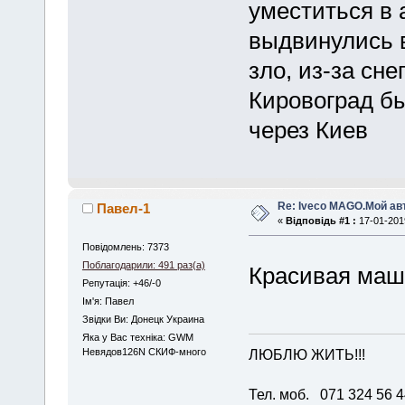
уместиться в 
выдвинулись в
зло, из-за сн
Кировоград бы
через Киев
Re: Iveco MAGO.Мой а
Павел-1
«
Відповідь #1 :
17-01-2019
Повідомлень: 7373
Поблагодарили: 491 раз(а)
Красивая маш
Репутація: +46/-0
Iм'я: Павел
Звідки Ви: Донецк Украина
Яка у Вас техніка: GWM
ЛЮБЛЮ ЖИТЬ!!!
Невядов126N СКИФ-много
Тел. моб. 071 324 56 