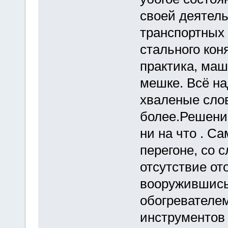
своей деятель
транспортных
стального кон
практика, маш
мешке. Всё на
хваленые слов
более.Решение
ни на что . 
перегоне, со 
отсутствие от
вооружившис
обогревателем
инструментов