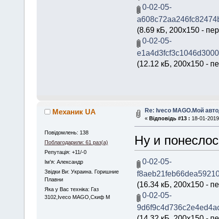
0-02-05-
a608c72aa246fc82474b
(8.69 кБ, 200x150 - пе
0-02-05-
e1a4d3fcf3c1046d3000
(12.12 кБ, 200x150 - п
Re: Iveco MAGO.Мой авт
Механик UA
«
Відповідь #13 :
18-01-2019,
Повідомлень: 138
Ну и понеслось
Поблагодарили: 61 раз(а)
Репутація: +11/-0
0-02-05-
Iм'я: Александр
Звідки Ви: Украина. Горишние
f8aeb21feb66dea5921
Плавни
(16.34 кБ, 200x150 - п
Яка у Вас техніка: Газ
0-02-05-
3102,Iveco MAGO,Скиф М
9d6f9c4d736c2e4ed4ac
(14.32 кБ, 200x150 - п