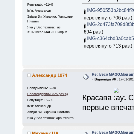
Репутація: +11/-0
IMG-950553b2bc84f26
Iм'я: Александр
Звідки Ви: Украина. Горишние
переглянуто 706 раз.)
Плавни
IMG-2d473fa709d8f3b
Яка у Вас техніка: Газ
694 раз.)
3102,Iveco MAGO,Скиф М
IMG-c364cbd3a0cab5
переглянуто 713 раз.)
Re: Iveco MAGO.Мой а
Александр 1974
«
Відповідь #6 :
17-01-2019
Повідомлень: 6230
Поблагодарили: 825 раз(а)
Красава
. 
Репутація: +52/-0
первые впечат
Iм'я: Александр
Звідки Ви: Украина Полтава
Яка у Вас техніка: Фронтерита
Re: Iveco MAGO.Мой а
Механик UA