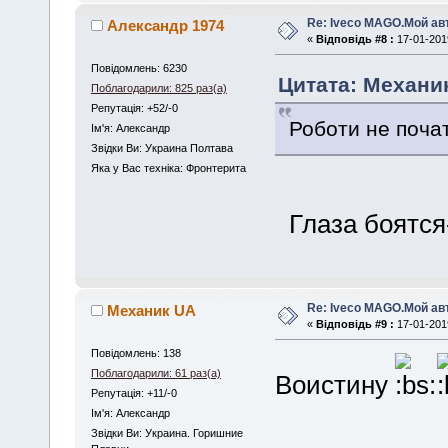
Re: Iveco MAGO.Мой а
Александр 1974
«
Відповідь #8 :
17-01-2019
Повідомлень: 6230
Цитата: Механик
Поблагодарили: 825 раз(а)
Репутація: +52/-0
Роботи не поча
Iм'я: Александр
Звідки Ви: Украина Полтава
Яка у Вас техніка: Фронтерита
Глаза боятся
Re: Iveco MAGO.Мой а
Механик UA
«
Відповідь #9 :
17-01-2019
Повідомлень: 138
Поблагодарили: 61 раз(а)
Воистину
Репутація: +11/-0
Iм'я: Александр
Звідки Ви: Украина. Горишние