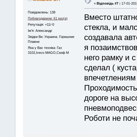
«
Відповідь #7 :
17-01-2019
Повідомлень: 138
Вместо штатно
Поблагодарили: 61 раз(а)
Репутація: +11/-0
стекла, и ма
Iм'я: Александр
создавала авт
Звідки Ви: Украина. Горишние
Плавни
я позаимствов
Яка у Вас техніка: Газ
3102,Iveco MAGO,Скиф М
него рамку и 
сделал ( куст
впечетлениям 
Проходимость
дороге на выс
пневмоподвеск
Роботи не поч