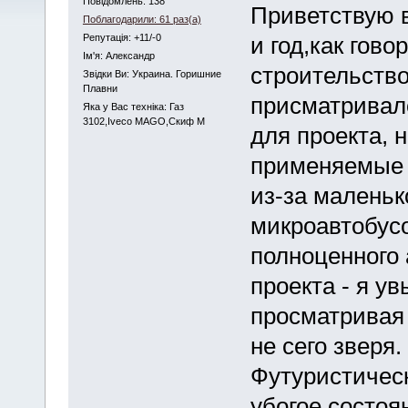
Повідомлень: 138
Приветствую 
Поблагодарили: 61 раз(а)
Репутація: +11/-0
и год,как гово
Iм'я: Александр
строительств
Звідки Ви: Украина. Горишние
Плавни
присматривал
Яка у Вас техніка: Газ
3102,Iveco MAGO,Скиф М
для проекта, 
применяемые 
из-за маленьк
микроавтобусо
полноценного 
проекта - я ув
просматривая 
не сего зверя.
Футуристичес
убогое состоян