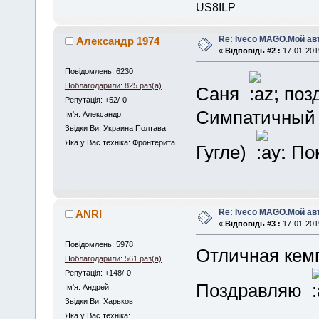
US8ILP
Re: Iveco MAGO.Мой а
Александр 1974
«
Відповідь #2 :
17-01-2019
Повідомлень: 6230
Поблагодарили: 825 раз(а)
Саня
, по
Репутація: +52/-0
Симпатичный 
Iм'я: Александр
Звідки Ви: Украина Полтава
Яка у Вас техніка: Фронтерита
Гугле)
. По
Re: Iveco MAGO.Мой а
ANRI
«
Відповідь #3 :
17-01-2019
Повідомлень: 5978
Отличная кем
Поблагодарили: 561 раз(а)
Репутація: +148/-0
Поздравляю
Iм'я: Андрей
Звідки Ви: Харьков
Яка у Вас техніка: