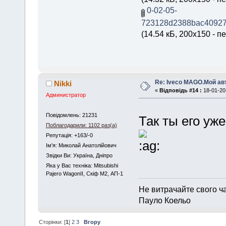
0-02-05-
723128d2388bac40927
(14.54 кБ, 200x150 - п
Re: Iveco MAGO.Мой а
Nikki
«
Відповідь #14 :
18-01-201
Администратор
Повідомлень: 21231
Так ты его уж
Поблагодарили: 1102 раз(а)
Репутація: +163/-0
Iм'я: Миколай Анатолійович
Звідки Ви: Україна, Дніпро
Яка у Вас техніка: Mitsubishi
Pajero WagonII, Скіф М2, АП-1
Не витрачайте свого ч
Пауло Коельо
Сторінки: [
1
]
2
3
Вгору