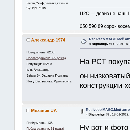
Sierra,Скиф,палатка,казан и
СуПерПеЧкА
H2O — девиз не наш!
050 590 89 сорок восе
Re: Iveco MAGO.Мой а
Александр 1974
«
Відповідь #4 :
17-01-2019
Повідомлень: 6230
Поблагодарили: 825 раз(а)
На РСТ покуп
Репутація: +52/-0
Iм'я: Александр
он низковаты
Звідки Ви: Украина Полтава
Яка у Вас техніка: Фронтерита
конструкции х
Re: Iveco MAGO.Мой авт
Механик UA
«
Відповідь #5 :
17-01-2019, 
Повідомлень: 138
Ну вот и фото
Поблагодарили: 61 раз(а)