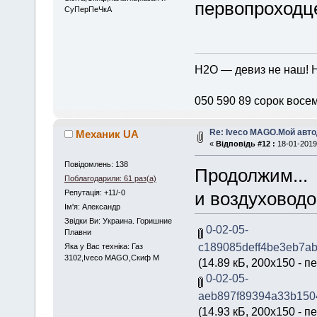
первопроход
СуПерПеЧкА
H2O — девиз не наш!
050 590 89 сорок восе
Re: Iveco MAGO.Мой авт
Механик UA
«
Відповідь #12 :
18-01-2019,
Повідомлень: 138
Продолжим... 
Поблагодарили: 61 раз(а)
Репутація: +11/-0
и воздуховодо
Iм'я: Александр
Звідки Ви: Украина. Горишние
0-02-05-
Плавни
c189085deff4be3eb7a
Яка у Вас техніка: Газ
3102,Iveco MAGO,Скиф М
(14.89 кБ, 200x150 - п
0-02-05-
aeb897f89394a33b150
(14.93 кБ, 200x150 - п