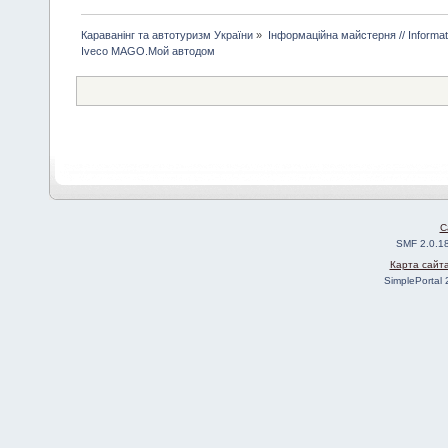
Караванінг та автотуризм України
»
Інформаційна майстерня // Informa
Iveco MAGO.Мой автодом
C
SMF 2.0.1
Карта сайт
SimplePortal 