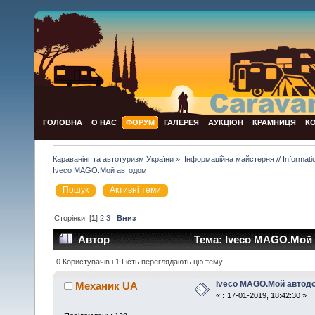
ГОЛОВНА
О НАС
ФОРУМ
ГАЛЕРЕЯ
АУКЦІОН
КРАМНИЦЯ
К
Караванінг та автотуризм України
»
Інформаційна майстерня // Informat
Iveco MAGO.Мой автодом
Пошук
Активні теми
Сторінки: [
1
]
2
3
Вниз
Автор
Тема: Iveco MAGO.Мой 
0 Користувачів і 1 Гість переглядають цю тему.
Iveco MAGO.Мой автод
Механик UA
«
:
17-01-2019, 18:42:30 »