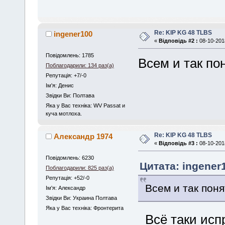
Re: KIP KG 48 TLBS
ingener100
«
Відповідь #2 :
08-10-2018
Повідомлень: 1785
Всем и так по
Поблагодарили: 134 раз(а)
Репутація: +7/-0
Iм'я: Денис
Звідки Ви: Полтава
Яка у Вас техніка: WV Passat и
куча мотлоха.
Re: KIP KG 48 TLBS
Александр 1974
«
Відповідь #3 :
08-10-2018
Повідомлень: 6230
Цитата: ingener1
Поблагодарили: 825 раз(а)
Репутація: +52/-0
Всем и так поня
Iм'я: Александр
Звідки Ви: Украина Полтава
Яка у Вас техніка: Фронтерита
Всё таки исп