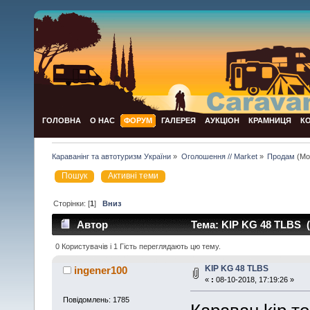
ГОЛОВНА
О НАС
ФОРУМ
ГАЛЕРЕЯ
АУКЦІОН
КРАМНИЦЯ
К
Караванінг та автотуризм України
»
Оголошення // Market
»
Продам
(Мо
Пошук
Активні теми
Сторінки: [
1
]
Вниз
Автор
Тема: KIP KG 48 TLBS (
0 Користувачів і 1 Гість переглядають цю тему.
KIP KG 48 TLBS
ingener100
«
:
08-10-2018, 17:19:26 »
Повідомлень: 1785