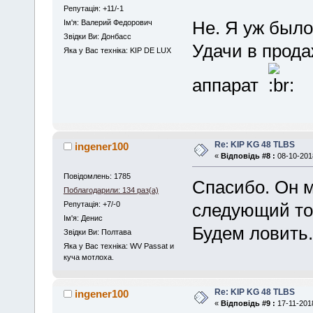
Репутація: +11/-1
Не. Я уж было
Iм'я: Валерий Федорович
Звідки Ви: Донбасс
Удачи в прод
Яка у Вас техніка: KIP DE LUX
аппарат
Re: KIP KG 48 TLBS
ingener100
«
Відповідь #8 :
08-10-2018
Повідомлень: 1785
Спасибо. Он м
Поблагодарили: 134 раз(а)
Репутація: +7/-0
следующий тож
Iм'я: Денис
Будем ловить.
Звідки Ви: Полтава
Яка у Вас техніка: WV Passat и
куча мотлоха.
Re: KIP KG 48 TLBS
ingener100
«
Відповідь #9 :
17-11-2018