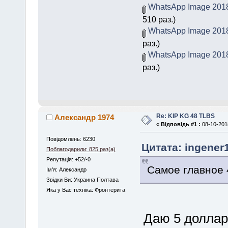
WhatsApp Image 2018-
510 раз.)
WhatsApp Image 2018-
раз.)
WhatsApp Image 2018-
раз.)
Re: KIP KG 48 TLBS
Александр 1974
«
Відповідь #1 :
08-10-2018
Повідомлень: 6230
Цитата: ingener1
Поблагодарили: 825 раз(а)
Репутація: +52/-0
Самое главное 
Iм'я: Александр
Звідки Ви: Украина Полтава
Яка у Вас техніка: Фронтерита
Даю 5 долла