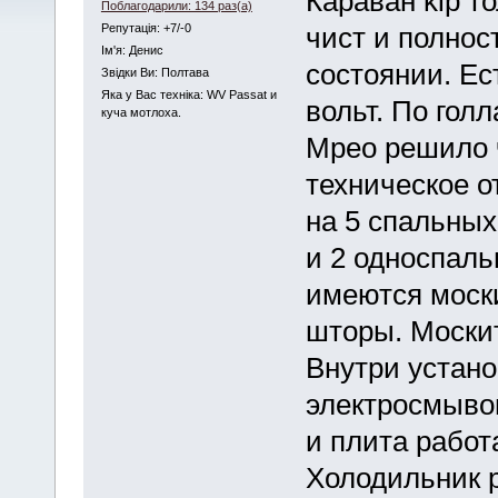
Караван kip т
Поблагодарили: 134 раз(а)
Репутація: +7/-0
чист и полнос
Iм'я: Денис
состоянии. Ес
Звідки Ви: Полтава
Яка у Вас техніка: WV Passat и
вольт. По гол
куча мотлоха.
Мрео решило 
техническое о
на 5 спальных
и 2 односпаль
имеются моск
шторы. Москит
Внутри устано
электросмыво
и плита работа
Холодильник ра