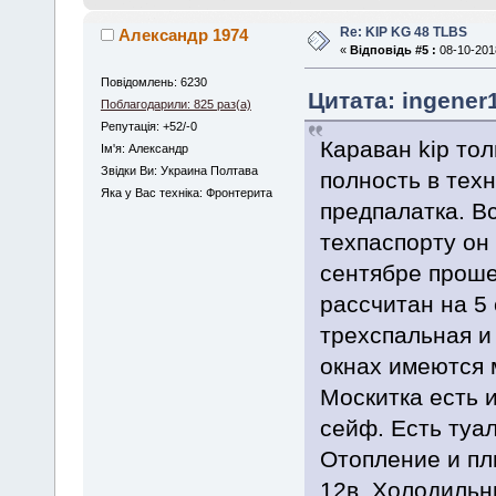
Re: KIP KG 48 TLBS
Александр 1974
«
Відповідь #5 :
08-10-2018
Повідомлень: 6230
Цитата: ingener1
Поблагодарили: 825 раз(а)
Репутація: +52/-0
Караван kip тол
Iм'я: Александр
Звідки Ви: Украина Полтава
полность в тех
Яка у Вас техніка: Фронтерита
предпалатка. В
техпаспорту он
сентябре проше
рассчитан на 5
трехспальная и
окнах имеются 
Москитка есть 
сейф. Есть туа
Отопление и пл
12в. Холодильни