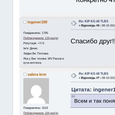
Re: KIP KG 48 TLBS
ingener100
«
Відповідь #6 :
08-10-2018
Повідомлень: 1785
Поблагодарили: 134 раз(а)
Спасибо друг!
Репутація: +7/-0
Iм'я: Денис
Звідки Ви: Полтава
Яка у Вас техніка: WV Passat и
куча мотлоха.
Re: KIP KG 48 TLBS
valera krm
«
Відповідь #7 :
08-10-2018
Цитата: ingener1
Всем и так поня
Повідомлень: 3215
Поблагодарили: 164 раз(а)