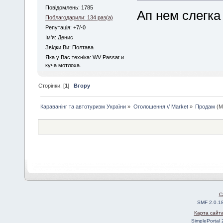
Повідомлень: 1785
Ап нем слегка
Поблагодарили: 134 раз(а)
Репутація: +7/-0
Iм'я: Денис
Звідки Ви: Полтава
Яка у Вас техніка: WV Passat и
куча мотлоха.
Сторінки: [
1
]
Вгору
Караванінг та автотуризм України
»
Оголошення // Market
»
Продам
(М
C
SMF 2.0.1
Карта сайт
SimplePortal 