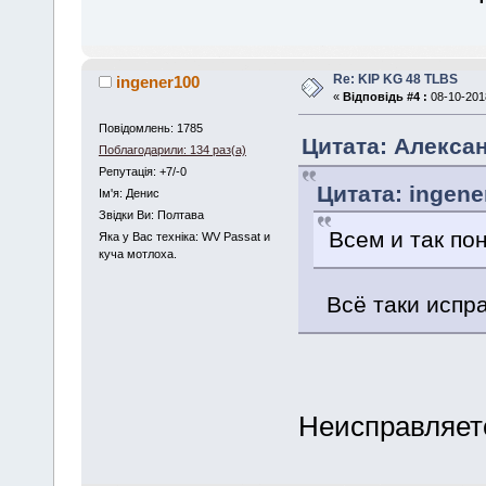
Re: KIP KG 48 TLBS
ingener100
«
Відповідь #4 :
08-10-2018
Повідомлень: 1785
Цитата: Алексан
Поблагодарили: 134 раз(а)
Репутація: +7/-0
Цитата: ingene
Iм'я: Денис
Звідки Ви: Полтава
Всем и так по
Яка у Вас техніка: WV Passat и
куча мотлоха.
Всё таки испр
Неисправляетс