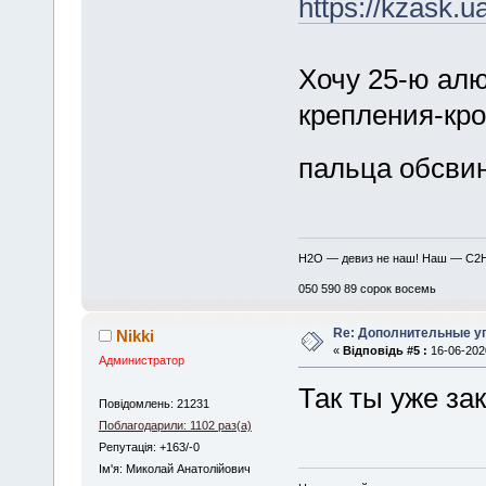
https://kzask.u
Хочу 25-ю алю
крепления-кро
пальца обсв
H2O — девиз не наш! Наш — C2
050 590 89 сорок восемь
Re: Дополнительные у
Nikki
«
Відповідь #5 :
16-06-2020
Администратор
Так ты уже за
Повідомлень: 21231
Поблагодарили: 1102 раз(а)
Репутація: +163/-0
Iм'я: Миколай Анатолійович