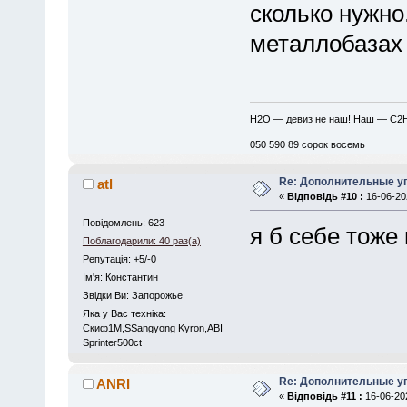
сколько нужно
металлобазах 
H2O — девиз не наш! Наш — C2
050 590 89 сорок восемь
Re: Дополнительные у
atl
«
Відповідь #10 :
16-06-202
Повідомлень: 623
я б себе тоже
Поблагодарили: 40 раз(а)
Репутація: +5/-0
Iм'я: Константин
Звідки Ви: Запорожье
Яка у Вас техніка:
Скиф1М,SSangyong Kyron,ABI
Sprinter500ct
Re: Дополнительные у
ANRI
«
Відповідь #11 :
16-06-202