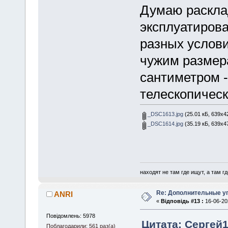
Думаю раскла
эксплуатирова
разных услови
чужим размер
сантиметром -
телескопическ
_DSC1613.jpg
(25.01 кБ, 639x4
_DSC1614.jpg
(35.19 кБ, 639x4
находят не там где ищут, а там где
Re: Дополнительные у
ANRI
«
Відповідь #13 :
16-06-202
Повідомлень: 5978
Цитата: Сергей1
Поблагодарили: 561 раз(а)