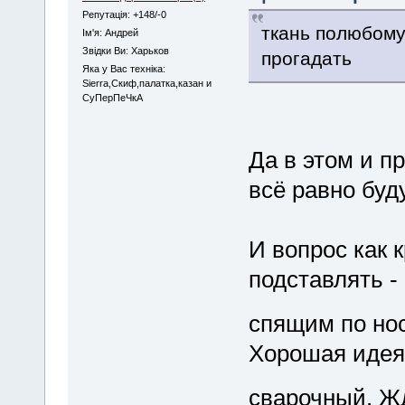
Репутація: +148/-0
ткань полюбому
Iм'я: Андрей
Звідки Ви: Харьков
прогадать
Яка у Вас техніка:
Sierra,Скиф,палатка,казан и
СуПерПеЧкА
Да в этом и п
всё равно буду
И вопрос как к
подставлять -
спящим по но
Хорошая идея 
сварочный. 