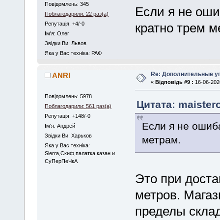
Повідомлень: 345
Если я не оши
Поблагодарили: 22 раз(а)
Репутація: +4/-0
кратно трем м
Iм'я: Олег
Звідки Ви: Львов
Яка у Вас техніка: РАФ
Re: Дополнительные у
ANRI
«
Відповідь #9 :
16-06-2020
Повідомлень: 5978
Цитата: maistero
Поблагодарили: 561 раз(а)
Репутація: +148/-0
Если я не ошиб
Iм'я: Андрей
Звідки Ви: Харьков
метрам.
Яка у Вас техніка:
Sierra,Скиф,палатка,казан и
СуПерПеЧкА
Это при доста
метров. Магаз
пределы склад