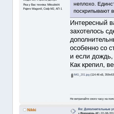
неплохо. Единс
Яка у Вас техніка: Mitsubishi
Pajero WagonII, Скіф М2, АП-1
поскрипывают в
Интересный ва
захотелось сд
дополнительны
особенно со с
и если дождь, 
Как крепил, в
IMG_201.jpg
(114.46 кБ, 359x63
Не витрачайте свого часу на поя
Re: Дополнительные у
Nikki
«
Відповідь #2 :
01-08-2018