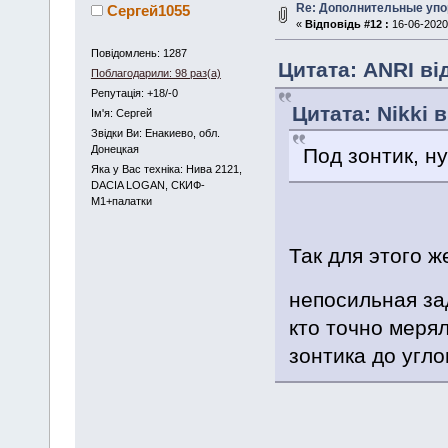
Re: Дополнительные упо
Сергей1055
«
Відповідь #12 :
16-06-2020,
Повідомлень: 1287
Цитата: ANRI від
Поблагодарили: 98 раз(а)
Репутація: +18/-0
Цитата: Nikki в
Iм'я: Сергей
Звідки Ви: Енакиево, обл.
Донецкая
Под зонтик, н
Яка у Вас техніка: Нива 2121,
DACIA LOGAN, СКИФ-
М1+палатки
Так для этого ж
непосильная з
кто точно мерял
зонтика до угло