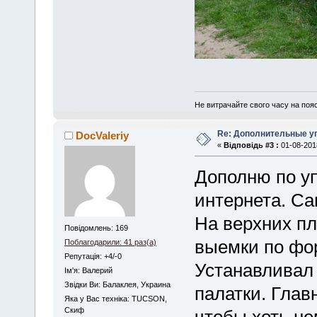
Не витрачайте свого часу на поя
Re: Дополнительные у
DocValeriy
«
Відповідь #3 :
01-08-2018
Дополню по уп
интернета. С
На верхних п
Повідомлень: 169
выемки по фор
Поблагодарили: 41 раз(а)
Репутація: +4/-0
Устанавливал 
Iм'я: Валерий
Звідки Ви: Балаклея, Украина
палатки. Глав
Яка у Вас техніка: TUCSON,
Скиф
чтобы хоть не