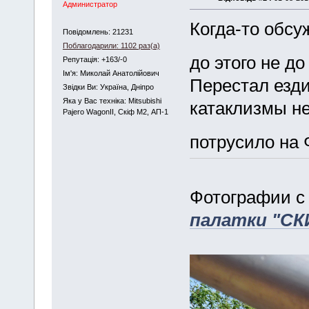
Администратор
Когда-то обсу
Повідомлень: 21231
Поблагодарили: 1102 раз(а)
до этого не д
Репутація: +163/-0
Iм'я: Миколай Анатолійович
Перестал езди
Звідки Ви: Україна, Дніпро
Яка у Вас техніка: Mitsubishi
катаклизмы не
Pajero WagonII, Скіф М2, АП-1
потрусило на 
Фотографии с
палатки "СК