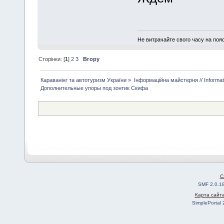
Не витрачайте свого часу на поя
Сторінки: [
1
]
2
3
Вгору
Караванінг та автотуризм України
»
Інформаційна майстерня // Informa
Дополнительные упоры под зонтик Скифа
C
SMF 2.0.1
Карта сайт
SimplePortal 