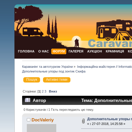
ГОЛОВНА
О НАС
ФОРУМ
ГАЛЕРЕЯ
АУКЦІОН
КРАМНИЦЯ
К
Караванінг та автотуризм України
»
Інформаційна майстерня // Informat
Дополнительные упоры под зонтик Скифа
Пошук
Активні теми
Сторінки: [
1
]
2
3
Вниз
Автор
Тема: Дополнительные 
0 Користувачів і 1 Гість переглядають цю тему.
Дополнительные упоры п
DocValeriy
«
:
27-07-2018, 14:25:58 »