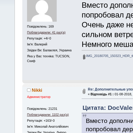
Вместо допол
попробовал де
Очень даже н
Повідомлень: 169
сильном ветр
Поблагодарили: 41 раз(а)
Репутація: +4/-0
Немного меша
Iм'я: Валерий
Звідки Ви: Балаклея, Украина
IMG_20180705_150323_HDR_th
Яка у Вас техніка: TUCSON,
Скиф
Re: Дополнительные упо
Nikki
«
Відповідь #1 :
01-08-2018, 
Администратор
Цитата: DocValer
Повідомлень: 21231
Поблагодарили: 1102 раз(а)
Вместо дополни
Репутація: +163/-0
Iм'я: Миколай Анатолійович
попробовал дер
Звідки Ви: Україна, Дніпро