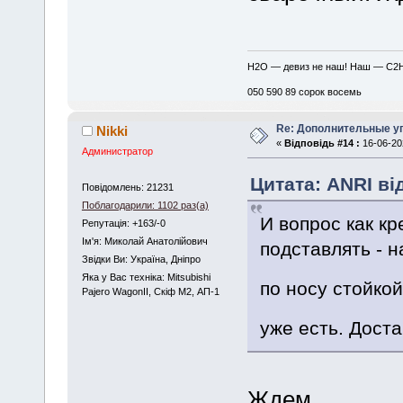
H2O — девиз не наш! Наш — C2
050 590 89 сорок восемь
Re: Дополнительные у
Nikki
«
Відповідь #14 :
16-06-202
Администратор
Цитата: ANRI від
Повідомлень: 21231
Поблагодарили: 1102 раз(а)
И вопрос как кр
Репутація: +163/-0
Iм'я: Миколай Анатолійович
подставлять - н
Звідки Ви: Україна, Дніпро
Яка у Вас техніка: Mitsubishi
по носу стойко
Pajero WagonII, Скіф М2, АП-1
уже есть. Дост
Ждем