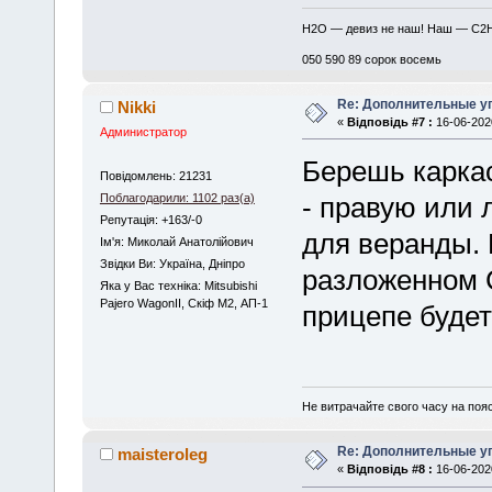
H2O — девиз не наш! Наш — C2
050 590 89 сорок восемь
Re: Дополнительные у
Nikki
«
Відповідь #7 :
16-06-2020
Администратор
Берешь карка
Повідомлень: 21231
Поблагодарили: 1102 раз(а)
- правую или 
Репутація: +163/-0
для веранды. 
Iм'я: Миколай Анатолійович
Звідки Ви: Україна, Дніпро
разложенном С
Яка у Вас техніка: Mitsubishi
Pajero WagonII, Скіф М2, АП-1
прицепе будет
Не витрачайте свого часу на поя
Re: Дополнительные у
maisteroleg
«
Відповідь #8 :
16-06-2020