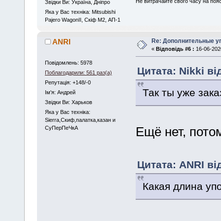
Не витрачайте свого часу на поя
Звідки Ви: Україна, Дніпро
Яка у Вас техніка: Mitsubishi
Pajero WagonII, Скіф М2, АП-1
Re: Дополнительные у
ANRI
«
Відповідь #6 :
16-06-2020
Повідомлень: 5978
Цитата: Nikki ві
Поблагодарили: 561 раз(а)
Репутація: +148/-0
Так ты уже зака
Iм'я: Андрей
Звідки Ви: Харьков
Яка у Вас техніка:
Sierra,Скиф,палатка,казан и
Ещё нет, потом
СуПерПеЧкА
Цитата: ANRI від
Какая длина уп