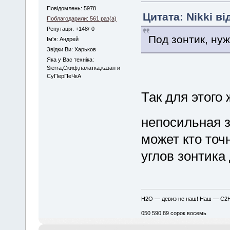
Повідомлень: 5978
Цитата: Nikki ві
Поблагодарили: 561 раз(а)
Репутація: +148/-0
Под зонтик, ну
Iм'я: Андрей
Звідки Ви: Харьков
Яка у Вас техніка:
Sierra,Скиф,палатка,казан и
СуПерПеЧкА
Так для этого 
непосильная 
может кто точ
углов зонтика
H2O — девиз не наш! Наш — C2
050 590 89 сорок восемь