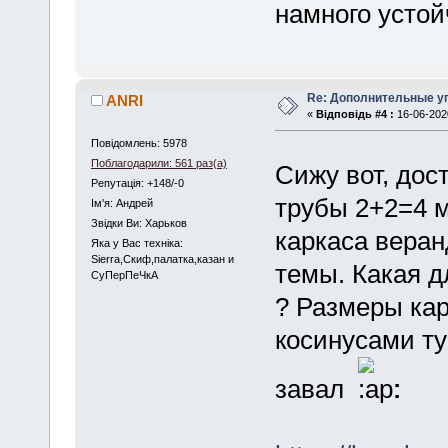
намного устой
Re: Дополнительные у
ANRI
«
Відповідь #4 :
16-06-2020
Повідомлень: 5978
Поблагодарили: 561 раз(а)
Сижу вот, дос
Репутація: +148/-0
трубы 2+2=4 м
Iм'я: Андрей
Звідки Ви: Харьков
каркаса веран
Яка у Вас техніка:
Sierra,Скиф,палатка,казан и
темы. Какая д
СуПерПеЧкА
? Размеры кар
косинусами туг
завал
: