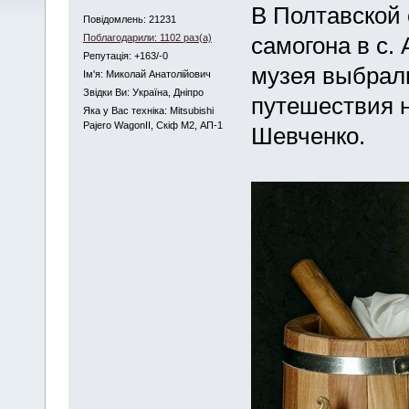
В Полтавской 
Повідомлень: 21231
Поблагодарили: 1102 раз(а)
самогона в с.
Репутація: +163/-0
музея выбрали
Iм'я: Миколай Анатолійович
Звідки Ви: Україна, Дніпро
путешествия 
Яка у Вас техніка: Mitsubishi
Pajero WagonII, Скіф М2, АП-1
Шевченко.