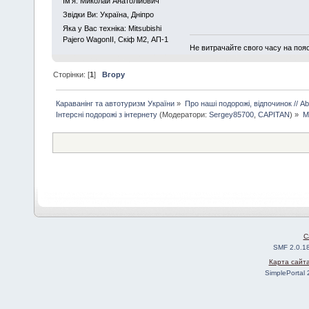
Iм'я: Миколай Анатолійович
Звідки Ви: Україна, Дніпро
Яка у Вас техніка: Mitsubishi
Pajero WagonII, Скіф М2, АП-1
Не витрачайте свого часу на поя
Сторінки: [
1
]
Вгору
Караванінг та автотуризм України
»
Про наші подорожі, відпочинок // Abo
Інтерсні подорожі з інтернету
(Модератори:
Sergey85700
,
CAPITAN
) »
М
C
SMF 2.0.1
Карта сайт
SimplePortal 