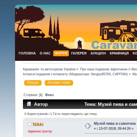
ГОЛОВНА
О НАС
ФОРУМ
ГАЛЕРЕЯ
АУКЦІОН
КРАМНИЦЯ
К
Караванінг та автотуризм України
»
Про наші подорожі, відпочинок // Abou
Інтерсні подорожі з інтернету
(Модератори:
Sergey85700
,
CAPITAN
) »
Му
Пошук
Активні теми
Сторінки: [
1
]
Вниз
Автор
Тема: Музей пива и сам
0 Користувачів і 1 Гість переглядають цю тему.
Музей пива и самогона
Nikki
«
:
13-07-2018, 09:44:26 »
Администратор