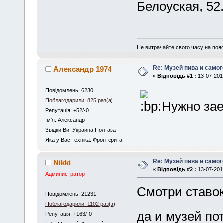
Белоуская, 52
Не витрачайте свого часу на поя
Re: Музей пива и самог
Александр 1974
«
Відповідь #1 :
13-07-2018
Повідомлень: 6230
Поблагодарили: 825 раз(а)
Нужно за
Репутація: +52/-0
Iм'я: Александр
Звідки Ви: Украина Полтава
Яка у Вас техніка: Фронтерита
Re: Музей пива и самог
Nikki
«
Відповідь #2 :
13-07-2018
Администратор
Смотри ставок
Повідомлень: 21231
Поблагодарили: 1102 раз(а)
да и музей по
Репутація: +163/-0