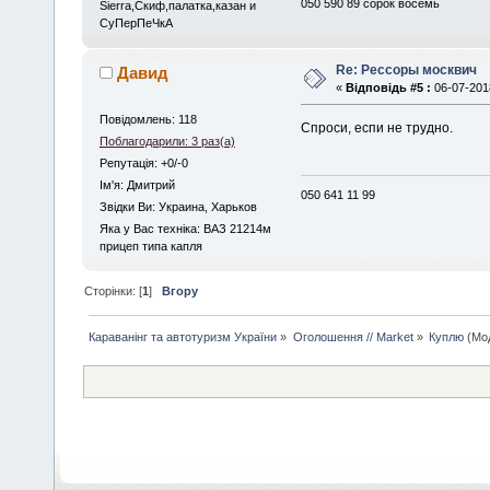
050 590 89 сорок восемь
Sierra,Скиф,палатка,казан и
СуПерПеЧкА
Re: Рессоры москвич
Давид
«
Відповідь #5 :
06-07-2018
Повідомлень: 118
Спроси, еспи не трудно.
Поблагодарили: 3 раз(а)
Репутація: +0/-0
Iм'я: Дмитрий
050 641 11 99
Звідки Ви: Украина, Харьков
Яка у Вас техніка: ВАЗ 21214м
прицеп типа капля
Сторінки: [
1
]
Вгору
Караванінг та автотуризм України
»
Оголошення // Market
»
Куплю
(Мо