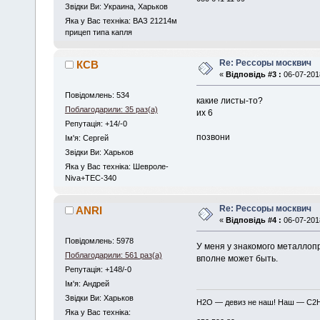
Звідки Ви: Украина, Харьков
Яка у Вас техніка: ВАЗ 21214м
прицеп типа капля
Re: Рессоры москвич
КСВ
«
Відповідь #3 :
06-07-2018
Повідомлень: 534
какие листы-то?
Поблагодарили: 35 раз(а)
их 6
Репутація: +14/-0
позвони
Iм'я: Сергей
Звідки Ви: Харьков
Яка у Вас техніка: Шевроле-
Niva+ТЕC-340
Re: Рессоры москвич
ANRI
«
Відповідь #4 :
06-07-2018
Повідомлень: 5978
У меня у знакомого металлопр
Поблагодарили: 561 раз(а)
вполне может быть.
Репутація: +148/-0
Iм'я: Андрей
Звідки Ви: Харьков
H2O — девиз не наш! Наш — C2
Яка у Вас техніка: