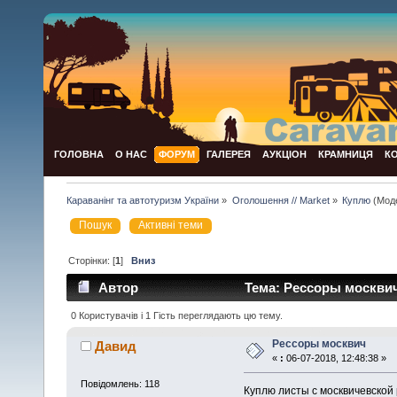
ГОЛОВНА
О НАС
ФОРУМ
ГАЛЕРЕЯ
АУКЦІОН
КРАМНИЦЯ
К
Караванінг та автотуризм України
»
Оголошення // Market
»
Куплю
(Мод
Пошук
Активні теми
Сторінки: [
1
]
Вниз
Автор
Тема: Рессоры москвич
0 Користувачів і 1 Гість переглядають цю тему.
Рессоры москвич
Давид
«
:
06-07-2018, 12:48:38 »
Повідомлень: 118
Куплю листы с москвичевской 