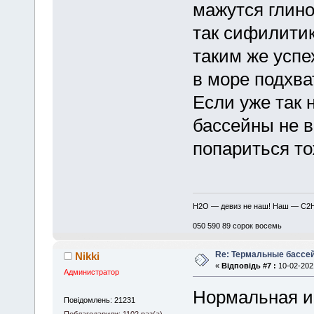
мажутся глино
так сифилитик
таким же успе
в море подхва
Если уже так 
бассейны не в
попариться то
H2O — девиз не наш! Наш — C2
050 590 89 сорок восемь
Re: Термальные бассе
Nikki
«
Відповідь #7 :
10-02-2021
Администратор
Нормальная и
Повідомлень: 21231
Поблагодарили: 1102 раз(а)