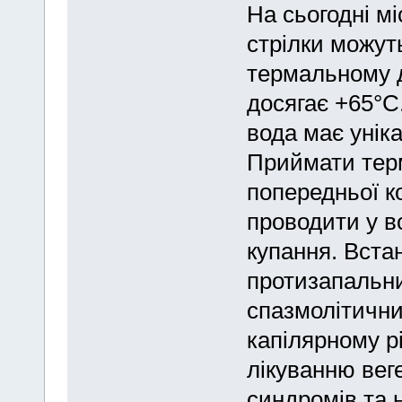
На сьогодні мі
стрілки можут
термальному д
досягає +65°C
вода має уніка
Приймати терм
попередньої ко
проводити у в
купання. Вста
протизапальн
спазмолітични
капілярному р
лікуванню веге
синдромів та 