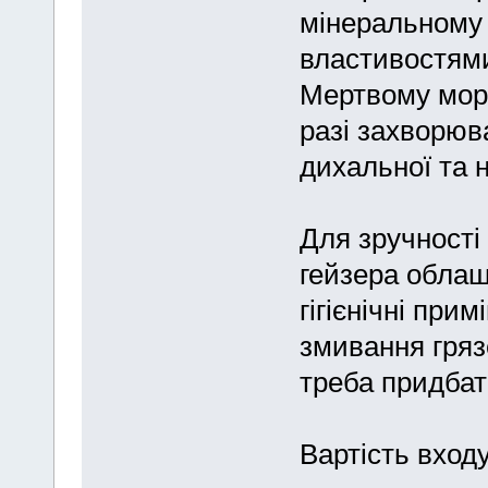
мінеральному 
властивостями
Мертвому морю
разі захворюв
дихальної та 
Для зручності 
гейзера облаш
гігієнічні при
змивання грязе
треба придбат
Вартість входу