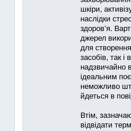
шкіри, активі
наслідки стре
здоров’я. Вар
джерел викори
для створенн
засобів, так і 
надзвичайно в
ідеальним поє
неможливо шту
йдеться в пов
Втім, зазначаю
відвідати тер