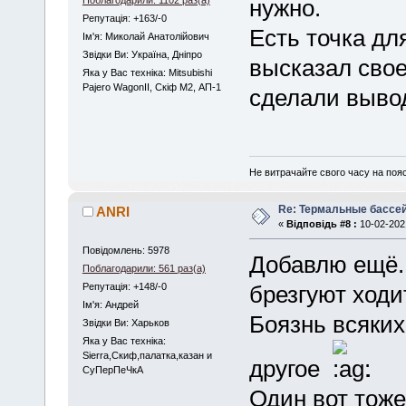
нужно.
Репутація: +163/-0
Есть точка дл
Iм'я: Миколай Анатолійович
Звідки Ви: Україна, Дніпро
высказал сво
Яка у Вас техніка: Mitsubishi
Pajero WagonII, Скіф М2, АП-1
сделали вывод
Не витрачайте свого часу на поя
Re: Термальные бассе
ANRI
«
Відповідь #8 :
10-02-2021
Повідомлень: 5978
Добавлю ещё.
Поблагодарили: 561 раз(а)
Репутація: +148/-0
брезгуют ходи
Iм'я: Андрей
Боязнь всяких
Звідки Ви: Харьков
Яка у Вас техніка:
Sierra,Скиф,палатка,казан и
другое
.
СуПерПеЧкА
Один вот тоже