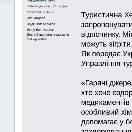
Повідомлень: 5978
Поблагодарили: 561 раз(а)
Репутація: +148/-0
Туристична Хе
Iм'я: Андрей
запропонуват
Звідки Ви: Харьков
Яка у Вас техніка:
відпочинку. М
Sierra,Скиф,палатка,казан и
СуПерПеЧкА
можуть зігріти
Як передає Ук
Управління ту
«Гарячі джере
хто хоче оздо
медикаментів 
особливий хім
допомагає у б
захворюванням