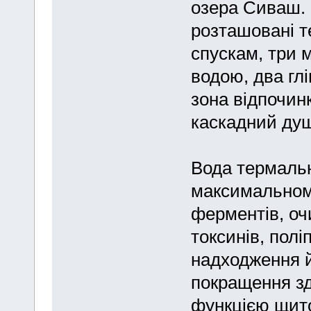
озера Сиваш. 
розташовані т
спускам, три 
водою, два гл
зона відпочин
каскадний душ
Вода термальн
максимальному
ферментів, оч
токсинів, полі
надходження й
покращення зд
функцією щитоп