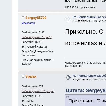
H2O — девиз не наш! Наш — C2
050 590 89 сорок восемь
Re: Термальные бассе
Sergey85700
«
Відповідь #1 :
10-02-2021
Модератор
Прикольно. О 
Повідомлень: 3492
Поблагодарили: 70 раз(а)
источниках я
Репутація: +62/-0
Iм'я: Сергей Наталия
Звідки Ви: Донецкая обл. г.
Волноваха
Яка у Вас техніка: Ланос +
Человека делают счастливым три
палатки
050-976-85-03
Re: Термальные бассе
Spalax
«
Відповідь #2 :
10-02-2021
Повідомлень: 405
Цитата: Sergey85
Поблагодарили: 101 раз(а)
Репутація: +12/-0
Прикольно. О з
Iм'я: Dima
Звідки Ви: Poltava