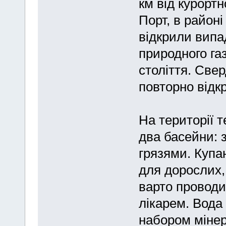
км від курортн
Порт, в районі
відкрили випа
природного газ
століття. Све
повторно відк
На території 
два басейни: 
грязями. Купа
для дорослих, 
варто проводит
лікарем. Вода
набором мінер