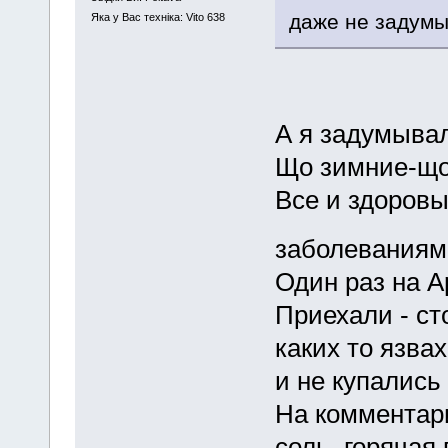
даже не задум
Яка у Вас техніка: Vito 638
А я задумывал
Що зимние-що
Все и здоровы
заболеваниями
Один раз на А
Приехали - ст
каких то язва
и не купались
На комментар
соль, горячая 