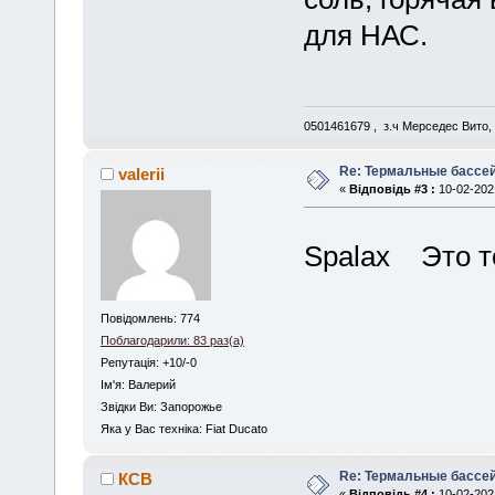
для НАС.
0501461679 , з.ч Мерседес Вито,
Re: Термальные бассе
valerii
«
Відповідь #3 :
10-02-2021
Spalax Это 
Повідомлень: 774
Поблагодарили: 83 раз(а)
Репутація: +10/-0
Iм'я: Валерий
Звідки Ви: Запорожье
Яка у Вас техніка: Fiat Ducato
Re: Термальные бассе
КСВ
«
Відповідь #4 :
10-02-2021