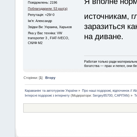
Я вполне нор
Повідомлень: 2196
Поблагодарили: 53 раз(а)
источникам, г
Репутація: +29/-0
Iм'я: Александр
заразиться ка
Звідки Ви: Украина, Харьков
Яка у Вас техніка: VW
на диване.
transporter 3 , FIAT-IVECO,
СКИФ М2
Работая только ради материальны
богатства — прах и пепел, они б
Сторінки: [
1
]
Вгору
Караванінг та автотуризм України
»
Про наші подорожі, відпочинок // Abo
Інтерсні подорожі з інтернету
(Модератори:
Sergey85700
,
CAPITAN
) »
Т