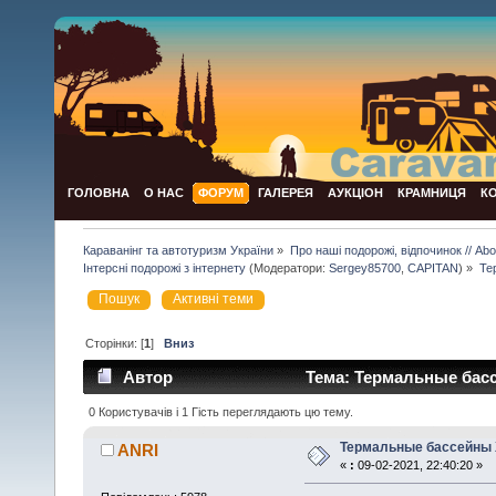
ГОЛОВНА
О НАС
ФОРУМ
ГАЛЕРЕЯ
АУКЦІОН
КРАМНИЦЯ
К
Караванінг та автотуризм України
»
Про наші подорожі, відпочинок // Abou
Інтерсні подорожі з інтернету
(Модератори:
Sergey85700
,
CAPITAN
) »
Те
Пошук
Активні теми
Сторінки: [
1
]
Вниз
Автор
Тема: Термальные басс
0 Користувачів і 1 Гість переглядають цю тему.
Термальные бассейны
ANRI
«
:
09-02-2021, 22:40:20 »