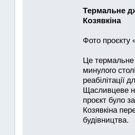
Термальне дж
Козявкіна
Фото проєкту 
Це термальне 
минулого стол
реабілітації 
Щасливцеве на
проєкт було за
Козявкіна пер
будівництва.