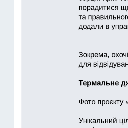
порадитися що
та правильног
додали в управ
Зокрема, охочі
для відвідува
Термальне дж
Фото проєкту 
Унікальний ці