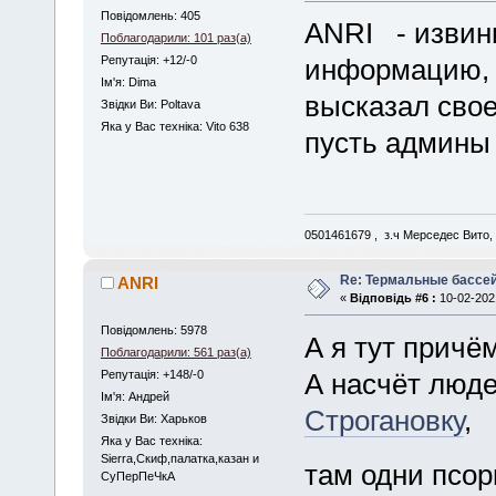
Повідомлень: 405
ANRI - извин
Поблагодарили: 101 раз(а)
Репутація: +12/-0
информацию, к
Iм'я: Dima
высказал свое
Звідки Ви: Poltava
Яка у Вас техніка: Vito 638
пусть админы
0501461679 , з.ч Мерседес Вито,
Re: Термальные бассе
ANRI
«
Відповідь #6 :
10-02-2021
Повідомлень: 5978
А я тут причё
Поблагодарили: 561 раз(а)
Репутація: +148/-0
А насчёт людей
Iм'я: Андрей
Строгановку
,
Звідки Ви: Харьков
Яка у Вас техніка:
Sierra,Скиф,палатка,казан и
там одни псо
СуПерПеЧкА