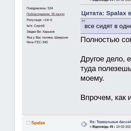
Повідомлень: 534
Цитата: Spalax в
Поблагодарили: 35 раз(а)
Репутація: +14/-0
все сидят в одн
Iм'я: Сергей
Звідки Ви: Харьков
Полностью сог
Яка у Вас техніка: Шевроле-
Niva+ТЕC-340
Другое дело, 
туда полезешь
моему.
Впрочем, как 
Re: Термальные бассе
Spalax
«
Відповідь #5 :
10-02-2021