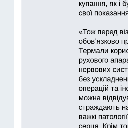
купання, як і 
свої показанн
«Тож перед ві
обов’язково п
Термали корис
рухового апар
нервових сис
без ускладнень
операцій та ін
можна відвіду
страждають на
важкі патологі
серця. Крім т