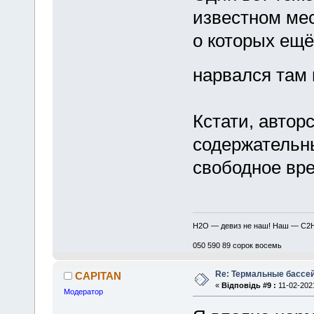
известном мес
о которых ещё
нарвался там
Кстати, автор
содержательн
свободное вр
H2O — девиз не наш! Наш — C2
050 590 89 сорок восемь
Re: Термальные бассе
CAPITAN
«
Відповідь #9 :
11-02-2021
Модератор