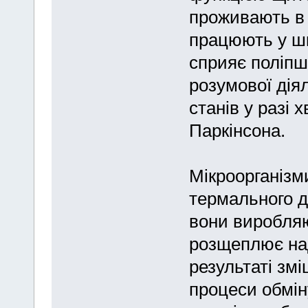
проживають в 
працюють у шк
сприяє поліпш
розумової дія
станів у разі
Паркінсона.
Мікроорганізми
термального д
вони виробля
розщеплює над
результаті зм
процеси обміну