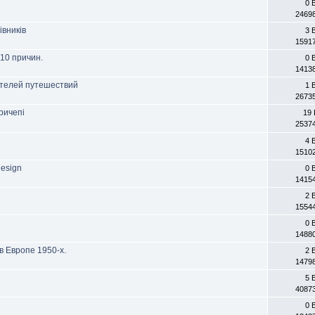
0 
2469
івників
3 
1591
 10 причин.
0 
1413
ителей путешествий
1 
2673
ричепі
19 
2537
4 
1510
Design
0 
1415
2 
1554
0 
1488
в Европе 1950-х.
2 
1479
5 
4087
0 