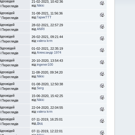
Відповідей
21-02-2023, 10:42:36
від
Nikki
8 Переглядів
Відповідей
31-08-2021, 11:56:36
від
ГарикTTT
7 Переглядів
Відповідей
28-02-2021, 22:57:29
від
ANRI
8 Переглядів
Відповідей
26-02-2021, 09:21:44
від
valera krm
5 Переглядів
Відповідей
01-02-2021, 22:35:19
від
Александр 1974
4 Переглядів
Відповідей
20-10-2020, 13:54:43
від
ingener100
2 Переглядів
Відповідей
11-08-2020, 09:34:20
від
Nikki
4 Переглядів
Відповідей
01-08-2020, 12:50:38
від
Serg
4 Переглядів
Відповідей
15-06-2020, 15:42:25
від
Nikki
0 Переглядів
Відповідей
22-04-2020, 22:04:55
від
valera krm
8 Переглядів
Відповідей
07-11-2019, 16:25:01
від
Дед
3 Переглядів
Відповідей
07-11-2019, 12:22:01