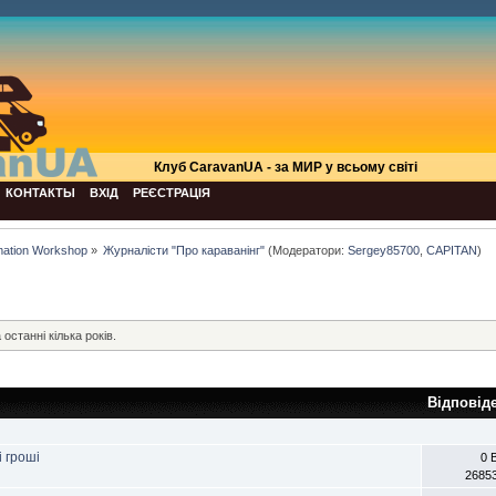
Клуб СaravanUA - за МИР у всьому світі
КОНТАКТЫ
ВХІД
РЕЄСТРАЦІЯ
mation Workshop
»
Журналісти "Про караванінг"
(Модератори:
Sergey85700
,
CAPITAN
)
 останні кілька років.
Відповід
 гроші
0 
2685