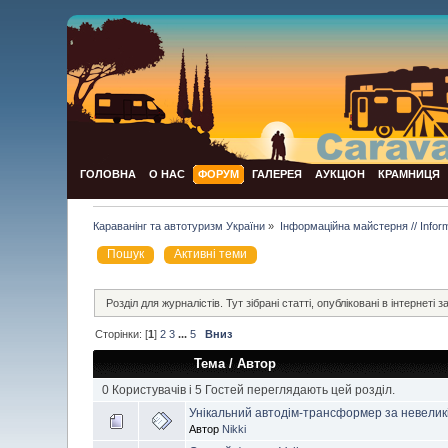
ГОЛОВНА
О НАС
ФОРУМ
ГАЛЕРЕЯ
АУКЦІОН
КРАМНИЦЯ
Караванінг та автотуризм України
»
Інформаційна майстерня // Infor
Пошук
Активні теми
Розділ для журналістів. Тут зібрані статті, опубліковані в інтернеті за
Сторінки: [
1
]
2
3
...
5
Вниз
Тема
/
Автор
0 Користувачів і 5 Гостей переглядають цей розділ.
Унікальний автодім-трансформер за невеликі
Автор
Nikki