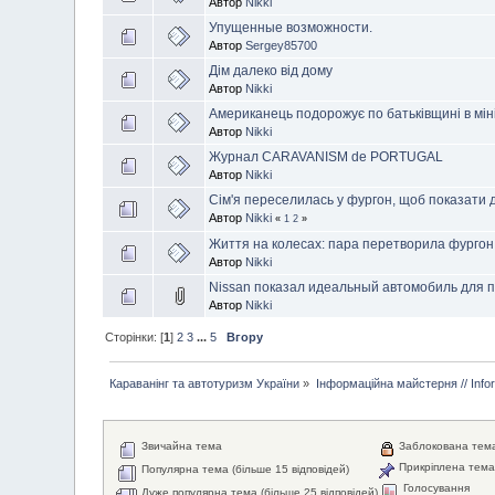
Автор
Nikki
Упущенные возможности.
Автор
Sergey85700
Дім далеко від дому
Автор
Nikki
Американець подорожує по батьківщині в мін
Автор
Nikki
Журнал CARAVANISM de PORTUGAL
Автор
Nikki
Сім'я переселилась у фургон, щоб показати д
Автор
Nikki
«
1
2
»
Життя на колесах: пара перетворила фургон 
Автор
Nikki
Nissan показал идеальный автомобиль для 
Автор
Nikki
Сторінки: [
1
]
2
3
...
5
Вгору
Караванінг та автотуризм України
»
Інформаційна майстерня // Info
Звичайна тема
Заблокована тем
Прикріплена тем
Популярна тема (більше 15 відповідей)
Голосування
Дуже популярна тема (більше 25 відповідей)