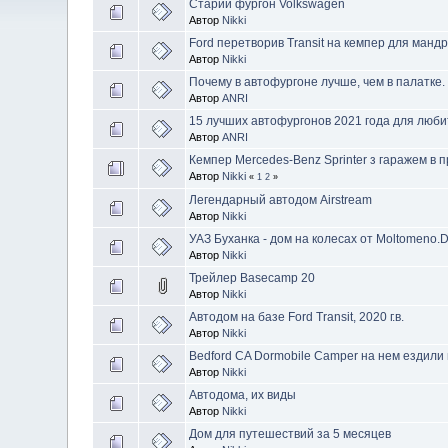
Старий фургон Volkswagen
Автор
Nikki
Ford перетворив Transit на кемпер для мандр
Автор
Nikki
Почему в автофургоне лучше, чем в палатке.
Автор
ANRI
15 лучших автофургонов 2021 года для люб
Автор
ANRI
Кемпер Mercedes-Benz Sprinter з гаражем в п
Автор
Nikki
«
1
2
»
Легендарный автодом Airstream
Автор
Nikki
УАЗ Буханка - дом на колесах от Moltomeno.
Автор
Nikki
Трейлер Basecamp 20
Автор
Nikki
Автодом на базе Ford Transit, 2020 г.в.
Автор
Nikki
Bedford CA Dormobile Camper на нем ездили 
Автор
Nikki
Автодома, их виды
Автор
Nikki
Дом для путешествий за 5 месяцев