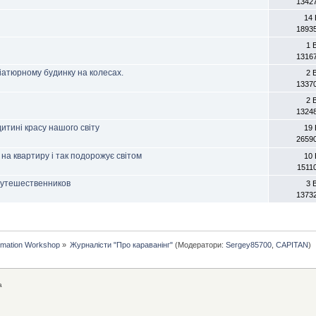
1342
14 
1893
1 
1316
іатюрному будинку на колесах.
2 
1337
2 
1324
итині красу нашого світу
19 
2659
на квартиру і так подорожує світом
10 
1511
путешественников
3 
1373
rmation Workshop
»
Журналісти "Про караванінг"
(Модератори:
Sergey85700
,
CAPITAN
)
а
а