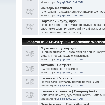
Модератори:
Sergey85700
,
CAPITAN
Заходи, фестивалі
Анонсування заходів, свят, фестивалів, що про
Модератори:
Sergey85700
,
CAPITAN
Партнери клубу, друзі
Наші друзі, партнери. Ми запрошуємо зацікавле
власником кемпінгу, автокемпінгу, займаєтеся
до них – ми відкриті до діалогу.
Інформаційна майстерня // Information Worksh
Муки вибору, поради
Як вибрати караван, автобудинок, причіп-намет
Загальні поради щодо експлуатації.
Модератори:
Sergey85700
,
CAPITAN
Автодім | Campers
Будинок на колесах, кампер
Модератори:
Sergey85700
,
CAPITAN
Караван | Caravans
Причіп-дача, житловий причіп, причіп-кемпінг
Модератори:
Sergey85700
,
CAPITAN
Кемпінгові намети | Сamping tents
Кемпінгові намети, туристичні намети, намети 
Модератори:
Sergey85700
,
CAPITAN
Причіп-намет | The trailer tent