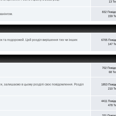
13 Т
832 Повід
ванінгом.
159 Т
ок та подорожей. Цей розділ вирішення тих чи інших
6705 Пові
147 Т
702 Повід
68 Т
ти, залишаємо в цьому розділі своє повідомлення. Розділ
1853 Пові
210 Т
4411 Пові
478 Т
331 Повід