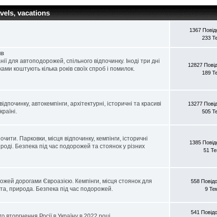
vels, vacations
1367 Пові
233 Т
ів
ії для автоподорожей, спільного відпочинку. Іноді три дні
12827 Пові
ами коштують кілька років своїх спроб і помилок.
189 Т
ідпочинку, автокемпінги, архітектурні, історичні та красиві
13277 Пові
раїні.
505 Т
чити. Парковки, місця відпочинку, кемпінги, історичні
1385 Пові
рироді. Безпека під час подорожей та стоянок у різних
51 Т
рожей дорогами Євроазією. Кемпінги, місця стоянок для
558 Повід
іста, природа. Безпека під час подорожей.
9 Те
541 Повід
го вторгнення Росії в Україну в 2022 році.