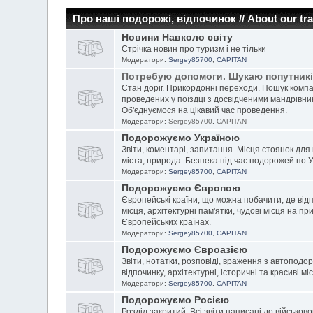
Про наші подорожі, відпочинок // About our tra
Новини Навколо світу
Стрічка новин про туризм і не тільки
Модератори:
Sergey85700
,
CAPITAN
Потребую допомоги. Шукаю попутник
Стан доріг. Прикордонні переходи. Пошук компан
проведених у поїздці з досвідченими мандрівник
Об'єднуємося на цікавий час проведення.
Модератори:
Sergey85700
,
CAPITAN
Подорожуємо Україною
Звіти, коментарі, запитання. Місця стоянок для в
міста, природа. Безпека під час подорожей по Ук
Модератори:
Sergey85700
,
CAPITAN
Подорожуємо Європою
Європейські країни, що можна побачити, де відпо
місця, архітектурні пам'ятки, чудові місця на п
Європейських країнах.
Модератори:
Sergey85700
,
CAPITAN
Подорожуємо Євроазією
Звіти, нотатки, розповіді, враження з автоподо
відпочинку, архітектурні, історичні та красиві м
Модератори:
Sergey85700
,
CAPITAN
Подорожуємо Росією
Розділ закритий. Всі звіти написані до військово