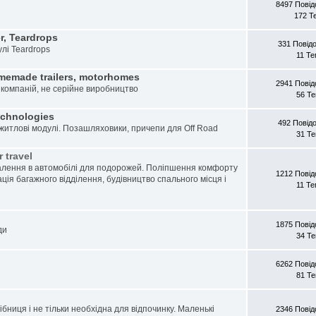
8497 Пові
172 Т
r, Teardrops
331 Повід
улі Teardrops
11 Т
memade trailers, motorhomes
2941 Пові
 компаній, не серійне виробництво
56 Т
echnologies
492 Повід
 житлові модулі. Позашляховики, причепи для Off Road
31 Т
 travel
лення в автомобілі для подорожей. Поліпшення комфорту
1212 Пові
ація багажного відділення, будівництво спального місця і
11 Т
1875 Пові
ди
34 Т
6262 Пові
81 Т
рібниця і не тільки необхідна для відпочинку. Маленькі
2346 Пові