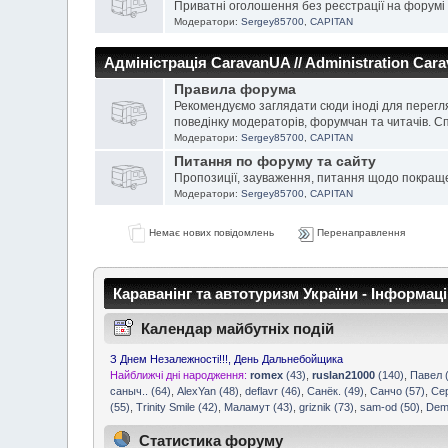
Приватні оголошення без реєстрації на форумі
Модератори:
Sergey85700
,
CAPITAN
Адміністрація CaravanUA // Administration Car
Правила форума
Рекомендуємо заглядати сюди іноді для перегл
поведінку модераторів, форумчан та читачів. С
Модератори:
Sergey85700
,
CAPITAN
Питання по форуму та сайту
Пропозиції, зауваження, питання щодо покращ
Модератори:
Sergey85700
,
CAPITAN
Немає нових повідомлень
Перенаправлення
Караванінг та автотуризм України - Інформац
Календар майбутніх подій
З Днем Незалежності!!!, День Дальнебойщика
Найближчі дні народження:
romex
(43)
,
ruslan21000
(140)
,
Павел (
саныч.. (64)
,
AlexYan (48)
,
deflavr (46)
,
Санёк. (49)
,
Санчо (57)
,
Cер
(55)
,
Trinity Smile (42)
,
Маламут (43)
,
griznik (73)
,
sam-od (50)
,
Dem
Статистика форуму