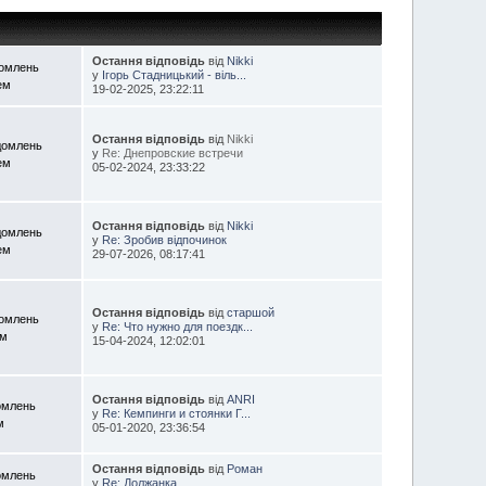
Остання відповідь
від
Nikki
домлень
у
Ігорь Стадницький - віль...
ем
19-02-2025, 23:22:11
Остання відповідь
від
Nikki
домлень
у
Re: Днепровские встречи
ем
05-02-2024, 23:33:22
Остання відповідь
від
Nikki
домлень
у
Re: Зробив відпочинок
ем
29-07-2026, 08:17:41
Остання відповідь
від
старшой
домлень
у
Re: Что нужно для поездк...
ем
15-04-2024, 12:02:01
Остання відповідь
від
ANRI
омлень
у
Re: Кемпинги и стоянки Г...
м
05-01-2020, 23:36:54
Остання відповідь
від
Роман
омлень
у
Re: Должанка