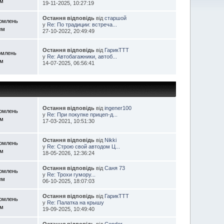
ем
19-11-2025, 10:27:19
Остання відповідь
від
старшой
домлень
у
Re: По традиции: встреча...
ем
27-10-2022, 20:49:49
Остання відповідь
від
ГарикTTT
омлень
у
Re: Автобагажники, автоб...
ем
14-07-2025, 06:56:41
Остання відповідь
від
ingener100
домлень
у
Re: При покупке прицеп-д...
ем
17-03-2021, 10:51:30
Остання відповідь
від
Nikki
домлень
у
Re: Строю свой автодом Ц...
ем
18-05-2026, 12:36:24
Остання відповідь
від
Саня 73
домлень
у
Re: Трохи гумору...
ем
06-10-2025, 18:07:03
Остання відповідь
від
ГарикTTT
домлень
у
Re: Палатка на крышу
ем
19-09-2025, 10:49:40
Остання відповідь
від
Condor