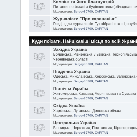
Кемпінг та його благоустрій
Питання пов'язані з будівництвом (обладнанням
Модератори:
Sergey85700
,
CAPITAN
Журналісти "Про караванінг"
Розділ для журналістів. Тут зібрані статті, опублі
Модератори:
Sergey85700
,
CAPITAN
Куди поїхати. Найцікавіші місця по всій Україні. 
Західна Україна
Волинська, Рівненська, Львівська, Тернопільськ
Чернівецька області
Модератори:
Sergey85700
,
CAPITAN
Південна Україна
Одеська, Миколаївська, Херсонська, Запорізька 
Модератори:
Sergey85700
,
CAPITAN
Північна Україна
Житомирська, Київська, Чернігівська та Сумська
Модератори:
Sergey85700
,
CAPITAN
Східна Україна
Харківська, Луганська, Донецька області
Модератори:
Sergey85700
,
CAPITAN
Центральна Україна
Вінницька, Черкаська, Полтавська, Кіровоградсь
Модератори:
Sergey85700
,
CAPITAN