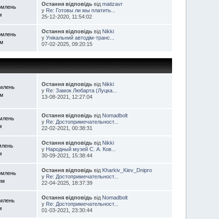
Остання відповідь
від
matizavr
омлень
у
Re: Готовы ли мы платить...
м
25-12-2020, 11:54:02
Остання відповідь
від
Nikki
омлень
у
Унікальний автодім-транс...
ем
07-02-2025, 09:20:15
Остання відповідь
від
Nikki
омлень
у
Re: Замок Любарта (Луцка...
ем
13-08-2021, 12:27:04
Остання відповідь
від
Nomadbolt
омлень
у
Re: Достопримечательност...
м
22-02-2021, 00:38:31
Остання відповідь
від
Nikki
млень
у
Народный музей С. А. Ков...
м
30-09-2021, 15:38:44
Остання відповідь
від
Kharkiv_Kiev_Dnipro
омлень
у
Re: Достопримечательност...
ем
22-04-2025, 18:37:39
Остання відповідь
від
Nomadbolt
омлень
у
Re: Достопримечательност...
м
01-03-2021, 23:30:44