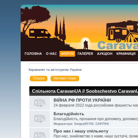
ГОЛОВНА
О НАС
ФОРУМ
ГАЛЕРЕЯ
АУКЦІОН
КРАМНИЦЯ
Караванінг та автотуризм України
Пошук
Активні теми
Спільнота CaravanUA // Soobschestvo Caravan
ВІЙНА РФ ПРОТИ УКРАЇНИ
24 февраля 2022 года российские-фашисты нап
Благодійність
Благодійність, прохання про допомогу, допомог
Модератори:
Sergey85700
,
CAPITAN
Про нас і нашу спільноту
Про нас, знайомство з нами, наші зустрічі, гро