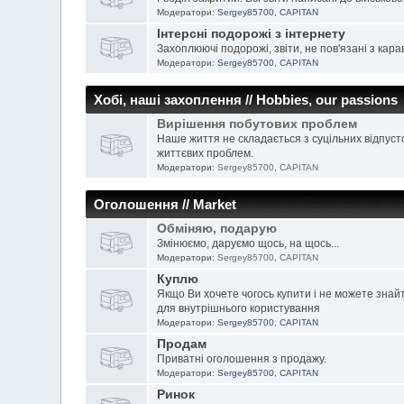
Модератори:
Sergey85700
,
CAPITAN
Інтерсні подорожі з інтернету
Захоплюючі подорожі, звіти, не пов'язані з кара
Модератори:
Sergey85700
,
CAPITAN
Хобі, наші захоплення // Hobbies, our passions
Вирішення побутових проблем
Наше життя не складається з суцільних відпуст
життєвих проблем.
Модератори:
Sergey85700
,
CAPITAN
Оголошення // Market
Обміняю, подарую
Змінюємо, даруємо щось, на щось...
Модератори:
Sergey85700
,
CAPITAN
Куплю
Якщо Ви хочете чогось купити і не можете знай
для внутрішнього користування
Модератори:
Sergey85700
,
CAPITAN
Продам
Приватні оголошення з продажу.
Модератори:
Sergey85700
,
CAPITAN
Ринок