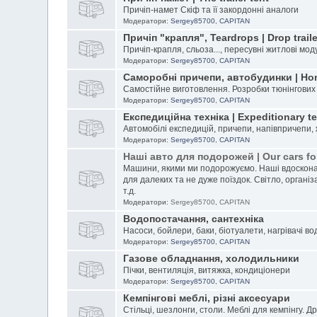
Причіп-намет Скіф та її закордонні аналоги
Модератори:
Sergey85700
,
CAPITAN
Причіп "крапля", Teardrops | Drop traile
Причіп-крапля, сльоза..., пересувні житлові мод
Модератори:
Sergey85700
,
CAPITAN
Саморобні причепи, автобудинки | Ho
Самостійне виготовлення. Розробки тюнінгових
Модератори:
Sergey85700
,
CAPITAN
Експедиційна техніка | Expeditionary t
Автомобілі експедицій, причепи, напівпричепи,
Модератори:
Sergey85700
,
CAPITAN
Наші авто для подорожей | Our cars for
Машини, якими ми подорожуємо. Наші вдоскона
для далеких та не дуже поїздок. Світло, організ
т.д.
Модератори:
Sergey85700
,
CAPITAN
Водопостачання, сантехніка
Насоси, бойлери, баки, біотуалети, нагрівачі во
Модератори:
Sergey85700
,
CAPITAN
Газове обладнання, холодильники
Пічки, вентиляція, витяжка, кондиціонери
Модератори:
Sergey85700
,
CAPITAN
Кемпінгові меблі, різні аксесуари
Стільці, шезлонги, столи. Меблі для кемпінгу. Д