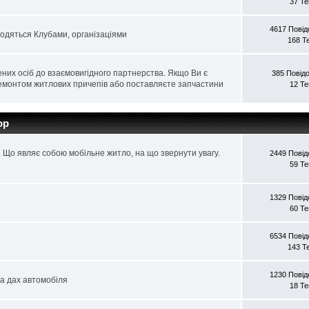
37 Т
4617 Пові
водяться Клубами, організаціями
168 Т
них осіб до взаємовигідного партнерства. Якщо Ви є
385 Повід
 ремонтом житлових причепів або поставляєте запчастини
12 Т
op
. Що являє собою мобільне житло, на що звернути увагу.
2449 Пові
59 Т
1329 Пові
60 Т
6534 Пові
143 Т
1230 Пові
на дах автомобіля
18 Т