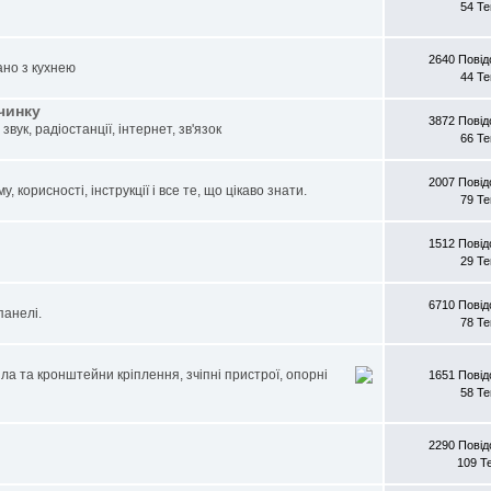
54 Т
2640 Пові
ано з кухнею
44 Т
очинку
3872 Пові
звук, радіостанції, інтернет, зв'язок
66 Т
2007 Пові
, корисності, інструкції і все те, що цікаво знати.
79 Т
1512 Пові
29 Т
6710 Пові
панелі.
78 Т
ла та кронштейни кріплення, зчіпні пристрої, опорні
1651 Пові
58 Т
2290 Пові
109 Т