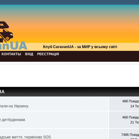
Клуб СaravanUA - за МИР у всьому світі
КОНТАКТЫ
ВХІД
РЕЄСТРАЦІЯ
UA
488 Повід
али на Украину.
14 Т
468 Повід
у дитбудинкам.
21 Т
7486 Пові
мадське життя, терміново SOS