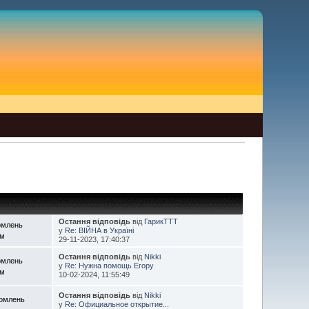
Остання відповідь
від
ГарикTTT
омлень
у
Re: ВІЙНА в Україні
ем
29-11-2023, 17:40:37
Остання відповідь
від
Nikki
омлень
у
Re: Нужна помощь Егору
ем
10-02-2024, 11:55:49
Остання відповідь
від
Nikki
домлень
у
Re: Официальное открытие...