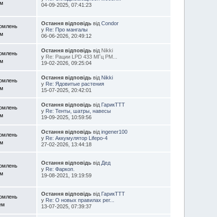
ем
04-09-2025, 07:41:23
Остання відповідь
від
Condor
домлень
у
Re: Про мангалы
ем
06-06-2026, 20:49:12
Остання відповідь
від
Nikki
домлень
у
Re: Рации LPD 433 МГц PM...
ем
19-02-2026, 09:25:04
Остання відповідь
від
Nikki
домлень
у
Re: Ядовитые растения
ем
15-07-2025, 20:42:01
Остання відповідь
від
ГарикTTT
домлень
у
Re: Тенты, шатры, навесы
ем
19-09-2025, 10:59:56
Остання відповідь
від
ingener100
домлень
у
Re: Аккумулятор Lifepo-4
ем
27-02-2026, 13:44:18
Остання відповідь
від
Дед
домлень
у
Re: Фаркоп.
ем
19-08-2021, 19:19:59
Остання відповідь
від
ГарикTTT
домлень
у
Re: О новых правилах рег...
ем
13-07-2025, 07:39:37