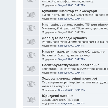
хитрощі для комфортного відпочинку.
Модератори:
Sergey85700
,
CAPITAN
Кухонний інвентар та аксесуари
Кухонне начиння, посуд, меблі та все що пов'яз
Модератори:
Sergey85700
,
CAPITAN
Навігація, зв'язок, радіо, ТВ для відп
Мультимедійні пристрої, ТВ, антени, програвачі, 
Модератори:
Sergey85700
,
CAPITAN
Досвід та поради бувалих
Радять досвідчені, ділимося досвідом. По-різному
Модератори:
Sergey85700
,
CAPITAN
Намети, маркізи, навісне обладнання
Багажники, бокси, до намету, сходи
Модератори:
Sergey85700
,
CAPITAN
Електроустаткування, освітлення
Генератори, конвертори, акумулятори, сонячні 
Модератори:
Sergey85700
,
CAPITAN
Ходова причепа, зчіпні пристрої
Осі, амортизатори, інерційні гальма накату,
диш
колеса та хомути і т.д.
Модератори:
Sergey85700
,
CAPITAN
Юридичні питання
Законодавчі акти, ПДР, візи
Модератори:
Sergey85700
,
CAPITAN