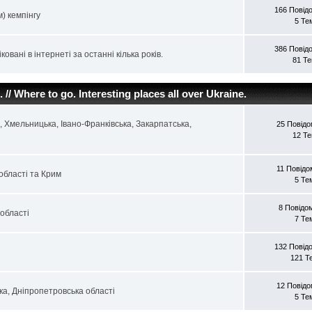
166 Повід
) кемпінгу
5 Те
386 Повід
ковані в інтернеті за останні кілька років.
81 Т
// Where to go. Interesting places all over Ukraine.
а, Хмельницька, Івано-Франківська, Закарпатська,
25 Повід
12 Т
11 Повід
області та Крим
5 Те
8 Повідо
 області
7 Те
132 Повід
121 Т
12 Повід
ка, Дніпропетровська області
5 Те