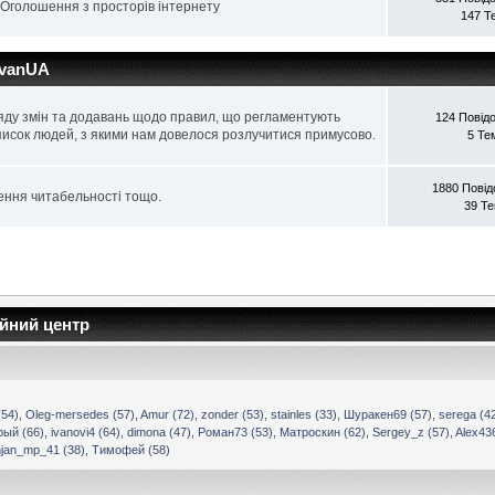
 Оголошення з просторів інтернету
147 Т
avanUA
яду змін та додавань щодо правил, що регламентують
124 Повід
писок людей, з якими нам довелося розлучитися примусово.
5 Те
1880 Пові
ення читабельності тощо.
39 Т
ійний центр
54)
,
Oleg-mersedes (57)
,
Amur (72)
,
zonder (53)
,
stainles (33)
,
Шуракен69 (57)
,
serega (4
ый (66)
,
ivanovi4 (64)
,
dimona (47)
,
Роман73 (53)
,
Матроскин (62)
,
Sergey_z (57)
,
Alex43
jan_mp_41 (38)
,
Тимофей (58)