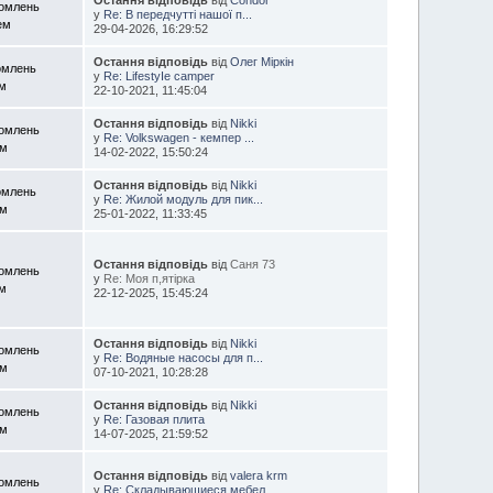
домлень
у
Re: В передчутті нашої п...
ем
29-04-2026, 16:29:52
Остання відповідь
від
Олег Міркін
омлень
у
Re: LіfеstуІe саmреr
ем
22-10-2021, 11:45:04
Остання відповідь
від
Nikki
домлень
у
Re: Volkswagen - кемпер ...
ем
14-02-2022, 15:50:24
Остання відповідь
від
Nikki
омлень
у
Re: Жилой модуль для пик...
ем
25-01-2022, 11:33:45
Остання відповідь
від
Саня 73
домлень
у
Re: Моя п,ятірка
ем
22-12-2025, 15:45:24
Остання відповідь
від
Nikki
домлень
у
Re: Водяные насосы для п...
ем
07-10-2021, 10:28:28
Остання відповідь
від
Nikki
домлень
у
Re: Газовая плита
ем
14-07-2025, 21:59:52
Остання відповідь
від
valera krm
домлень
у
Re: Складывающиеся мебел...