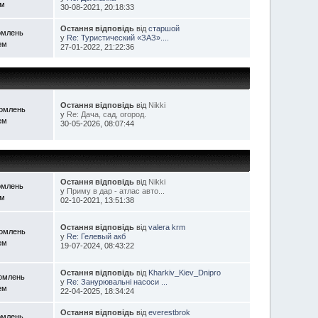
ем
30-08-2021, 20:18:33
Остання відповідь
від
старшой
омлень
у
Re: Туристический «ЗАЗ»....
ем
27-01-2022, 21:22:36
Остання відповідь
від
Nikki
домлень
у
Re: Дача, сад, огород.
ем
30-05-2026, 08:07:44
Остання відповідь
від
Nikki
омлень
у
Приму в дар - атлас авто...
ем
02-10-2021, 13:51:38
Остання відповідь
від
valera krm
домлень
у
Re: Гелевый акб
ем
19-07-2024, 08:43:22
Остання відповідь
від
Kharkiv_Kiev_Dnipro
домлень
у
Re: Занурювальні насоси ...
ем
22-04-2025, 18:34:24
Остання відповідь
від
everestbrok
омлень