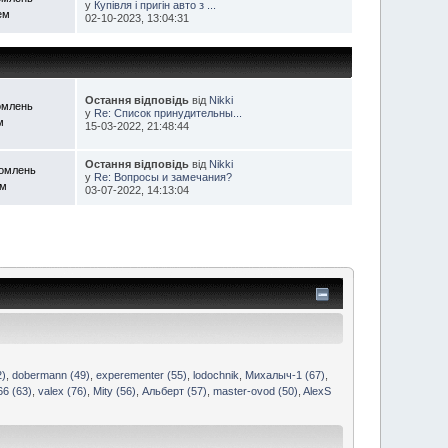
у
Купівля і пригін авто з ...
ем
02-10-2023, 13:04:31
Остання відповідь
від
Nikki
омлень
у
Re: Список принудительны...
м
15-03-2022, 21:48:44
Остання відповідь
від
Nikki
домлень
у
Re: Вопросы и замечания?
ем
03-07-2022, 14:13:04
2)
,
dobermann (49)
,
experementer (55)
,
lodochnik
,
Михалыч-1 (67)
,
66 (63)
,
valex (76)
,
Mity (56)
,
Альберт (57)
,
master-ovod (50)
,
AlexS