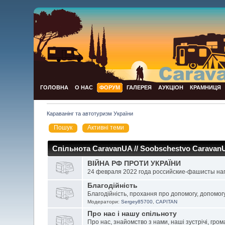
ГОЛОВНА
О НАС
ФОРУМ
ГАЛЕРЕЯ
АУКЦІОН
КРАМНИЦЯ
Караванінг та автотуризм України
Пошук
Активні теми
Спільнота CaravanUA // Soobschestvo Caravan
ВІЙНА РФ ПРОТИ УКРАЇНИ
24 февраля 2022 года российские-фашисты нап
Благодійність
Благодійність, прохання про допомогу, допомог
Модератори:
Sergey85700
,
CAPITAN
Про нас і нашу спільноту
Про нас, знайомство з нами, наші зустрічі, гро