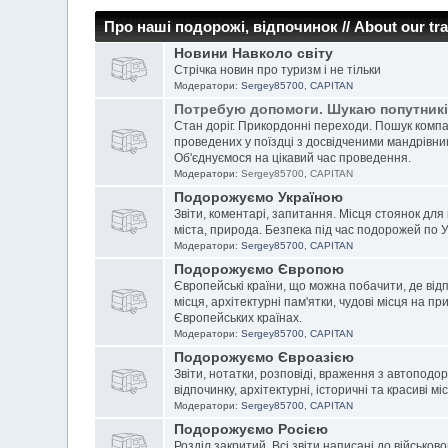
Про наші подорожі, відпочинок // About our tra
Новини Навколо світу
Стрічка новин про туризм і не тільки
Модератори:
Sergey85700
,
CAPITAN
Потребую допомоги. Шукаю попутник
Стан доріг. Прикордонні переходи. Пошук компан
проведених у поїздці з досвідченими мандрівник
Об'єднуємося на цікавий час проведення.
Модератори:
Sergey85700
,
CAPITAN
Подорожуємо Україною
Звіти, коментарі, запитання. Місця стоянок для в
міста, природа. Безпека під час подорожей по Ук
Модератори:
Sergey85700
,
CAPITAN
Подорожуємо Європою
Європейські країни, що можна побачити, де відпо
місця, архітектурні пам'ятки, чудові місця на п
Європейських країнах.
Модератори:
Sergey85700
,
CAPITAN
Подорожуємо Євроазією
Звіти, нотатки, розповіді, враження з автоподо
відпочинку, архітектурні, історичні та красиві м
Модератори:
Sergey85700
,
CAPITAN
Подорожуємо Росією
Розділ закритий. Всі звіти написані до військово