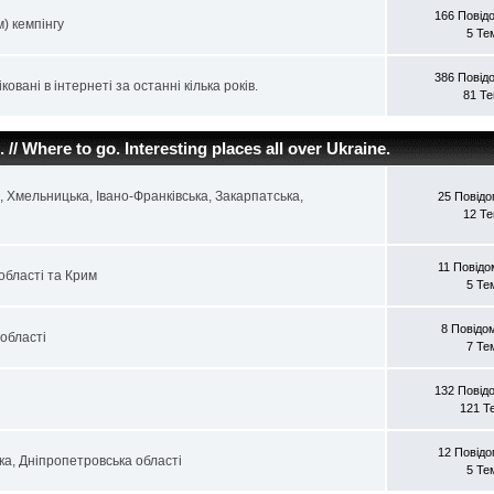
166 Повід
) кемпінгу
5 Те
386 Повід
ковані в інтернеті за останні кілька років.
81 Т
// Where to go. Interesting places all over Ukraine.
а, Хмельницька, Івано-Франківська, Закарпатська,
25 Повід
12 Т
11 Повід
області та Крим
5 Те
8 Повідо
 області
7 Те
132 Повід
121 Т
12 Повід
ка, Дніпропетровська області
5 Те