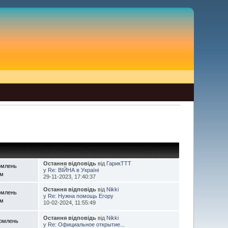
Остання відповідь
від
ГарикTTT
омлень
у
Re: ВІЙНА в Україні
ем
29-11-2023, 17:40:37
Остання відповідь
від
Nikki
омлень
у
Re: Нужна помощь Егору
ем
10-02-2024, 11:55:49
Остання відповідь
від
Nikki
домлень
у
Re: Официальное открытие...