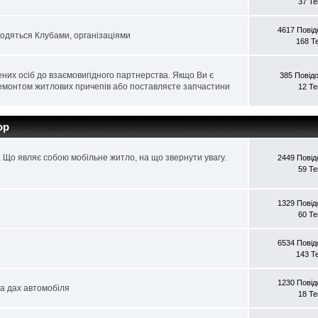
37 Т
4617 Пові
водяться Клубами, організаціями
168 Т
них осіб до взаємовигідного партнерства. Якщо Ви є
385 Повід
 ремонтом житлових причепів або поставляєте запчастини
12 Т
op
. Що являє собою мобільне житло, на що звернути увагу.
2449 Пові
59 Т
1329 Пові
60 Т
6534 Пові
143 Т
1230 Пові
на дах автомобіля
18 Т