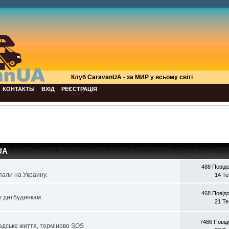
Клуб СaravanUA - за МИР у всьому світі
КОНТАКТЫ
ВХІД
РЕЄСТРАЦІЯ
UA
488 Повід
али на Украину.
14 Т
468 Повід
у дитбудинкам.
21 Т
7486 Пові
мадське життя, терміново SOS