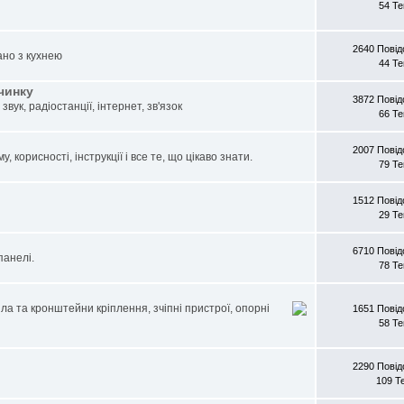
54 Т
2640 Пові
ано з кухнею
44 Т
очинку
3872 Пові
звук, радіостанції, інтернет, зв'язок
66 Т
2007 Пові
, корисності, інструкції і все те, що цікаво знати.
79 Т
1512 Пові
29 Т
6710 Пові
панелі.
78 Т
ла та кронштейни кріплення, зчіпні пристрої, опорні
1651 Пові
58 Т
2290 Пові
109 Т