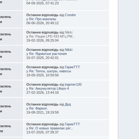
ем
04-09-2025, 07:41:23
Остання відповідь
від
Condor
домлень
у
Re: Про мангалы
ем
06-06-2026, 20:49:12
Остання відповідь
від
Nikki
домлень
у
Re: Рации LPD 433 МГц PM...
ем
19-02-2026, 09:25:04
Остання відповідь
від
Nikki
домлень
у
Re: Ядовитые растения
ем
15-07-2025, 20:42:01
Остання відповідь
від
ГарикTTT
домлень
у
Re: Тенты, шатры, навесы
ем
19-09-2025, 10:59:56
Остання відповідь
від
ingener100
домлень
у
Re: Аккумулятор Lifepo-4
ем
27-02-2026, 13:44:18
Остання відповідь
від
Дед
домлень
у
Re: Фаркоп.
ем
19-08-2021, 19:19:59
Остання відповідь
від
ГарикTTT
домлень
у
Re: О новых правилах рег...
ем
13-07-2025, 07:39:37