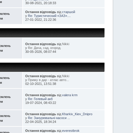
ем
30-08-2021, 20:18:33
Остання відповідь
від
старшой
омлень
у
Re: Туристический «ЗАЗ»....
ем
27-01-2022, 21:22:36
Остання відповідь
від
Nikki
домлень
у
Re: Дача, сад, огород.
ем
30-05-2026, 08:07:44
Остання відповідь
від
Nikki
омлень
у
Приму в дар - атлас авто...
ем
02-10-2021, 13:51:38
Остання відповідь
від
valera krm
домлень
у
Re: Гелевый акб
ем
19-07-2024, 08:43:22
Остання відповідь
від
Kharkiv_Kiev_Dnipro
домлень
у
Re: Занурювальні насоси ...
ем
22-04-2025, 18:34:24
Остання відповідь
від
everestbrok
омлень