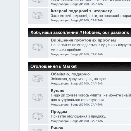
Модератори:
Sergey85700
,
CAPITAN
Інтерсні подорожі з інтернету
Захоплюючі подорожі, звіти, не пов'язані з кара
Модератори:
Sergey85700
,
CAPITAN
Хобі, наші захоплення // Hobbies, our passions
Вирішення побутових проблем
Наше життя не складається з суцільних відпуст
життєвих проблем.
Модератори:
Sergey85700
,
CAPITAN
Оголошення // Market
Обміняю, подарую
Змінюємо, даруємо щось, на щось...
Модератори:
Sergey85700
,
CAPITAN
Куплю
Якщо Ви хочете чогось купити і не можете знай
для внутрішнього користування
Модератори:
Sergey85700
,
CAPITAN
Продам
Приватні оголошення з продажу.
Модератори:
Sergey85700
,
CAPITAN
Ринок