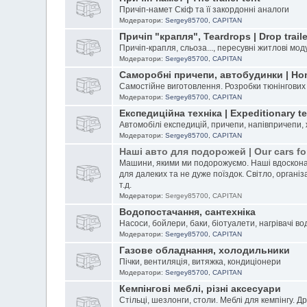
Причіп-намет Скіф та її закордонні аналоги
Модератори:
Sergey85700
,
CAPITAN
Причіп "крапля", Teardrops | Drop traile
Причіп-крапля, сльоза..., пересувні житлові мод
Модератори:
Sergey85700
,
CAPITAN
Саморобні причепи, автобудинки | Ho
Самостійне виготовлення. Розробки тюнінгових
Модератори:
Sergey85700
,
CAPITAN
Експедиційна техніка | Expeditionary t
Автомобілі експедицій, причепи, напівпричепи,
Модератори:
Sergey85700
,
CAPITAN
Наші авто для подорожей | Our cars for
Машини, якими ми подорожуємо. Наші вдоскона
для далеких та не дуже поїздок. Світло, організ
т.д.
Модератори:
Sergey85700
,
CAPITAN
Водопостачання, сантехніка
Насоси, бойлери, баки, біотуалети, нагрівачі во
Модератори:
Sergey85700
,
CAPITAN
Газове обладнання, холодильники
Пічки, вентиляція, витяжка, кондиціонери
Модератори:
Sergey85700
,
CAPITAN
Кемпінгові меблі, різні аксесуари
Стільці, шезлонги, столи. Меблі для кемпінгу. Д