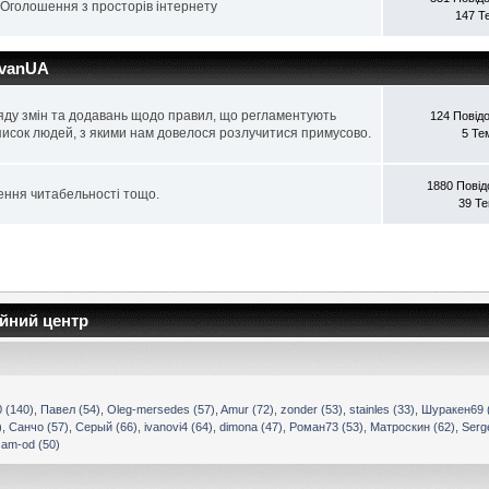
 Оголошення з просторів інтернету
147 Т
avanUA
яду змін та додавань щодо правил, що регламентують
124 Повід
писок людей, з якими нам довелося розлучитися примусово.
5 Те
1880 Пові
ення читабельності тощо.
39 Т
ійний центр
 (140)
,
Павел (54)
,
Oleg-mersedes (57)
,
Amur (72)
,
zonder (53)
,
stainles (33)
,
Шуракен69 
)
,
Санчо (57)
,
Cерый (66)
,
ivanovi4 (64)
,
dimona (47)
,
Роман73 (53)
,
Матроскин (62)
,
Serg
am-od (50)