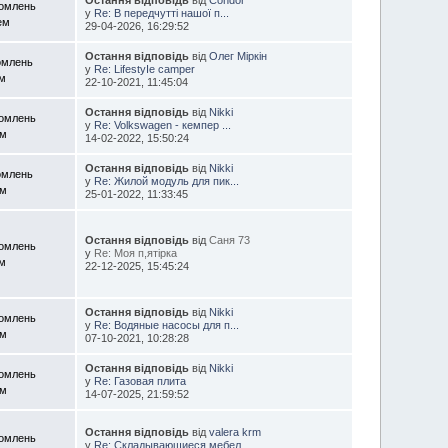
домлень
у
Re: В передчутті нашої п...
ем
29-04-2026, 16:29:52
Остання відповідь
від
Олег Міркін
омлень
у
Re: LіfеstуІe саmреr
ем
22-10-2021, 11:45:04
Остання відповідь
від
Nikki
домлень
у
Re: Volkswagen - кемпер ...
ем
14-02-2022, 15:50:24
Остання відповідь
від
Nikki
омлень
у
Re: Жилой модуль для пик...
ем
25-01-2022, 11:33:45
Остання відповідь
від
Саня 73
домлень
у
Re: Моя п,ятірка
ем
22-12-2025, 15:45:24
Остання відповідь
від
Nikki
домлень
у
Re: Водяные насосы для п...
ем
07-10-2021, 10:28:28
Остання відповідь
від
Nikki
домлень
у
Re: Газовая плита
ем
14-07-2025, 21:59:52
Остання відповідь
від
valera krm
домлень
у
Re: Складывающиеся мебел...