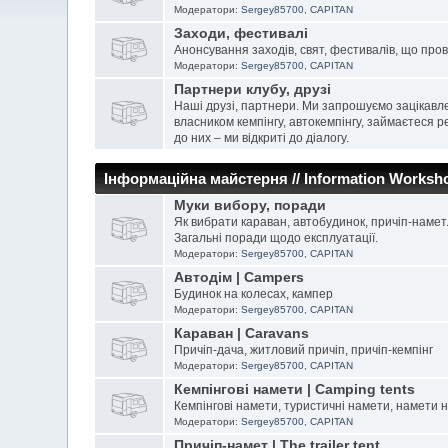
Модератори:
Sergey85700
,
CAPITAN
Заходи, фестивалі
Анонсування заходів, свят, фестивалів, що про
Модератори:
Sergey85700
,
CAPITAN
Партнери клубу, друзі
Наші друзі, партнери. Ми запрошуємо зацікавле
власником кемпінгу, автокемпінгу, займаєтеся
до них – ми відкриті до діалогу.
Інформаційна майстерня // Information Worksh
Муки вибору, поради
Як вибрати караван, автобудинок, причіп-намет
Загальні поради щодо експлуатації.
Модератори:
Sergey85700
,
CAPITAN
Автодім | Campers
Будинок на колесах, кампер
Модератори:
Sergey85700
,
CAPITAN
Караван | Caravans
Причіп-дача, житловий причіп, причіп-кемпінг
Модератори:
Sergey85700
,
CAPITAN
Кемпінгові намети | Сamping tents
Кемпінгові намети, туристичні намети, намети 
Модератори:
Sergey85700
,
CAPITAN
Причіп-намет | The trailer tent