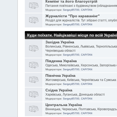
Кемпінг та його благоустрій
Питання пов'язані з будівництвом (обладнанням
Модератори:
Sergey85700
,
CAPITAN
Журналісти "Про караванінг"
Розділ для журналістів. Тут зібрані статті, опублі
Модератори:
Sergey85700
,
CAPITAN
Куди поїхати. Найцікавіші місця по всій Україні. 
Західна Україна
Волинська, Рівненська, Львівська, Тернопільськ
Чернівецька області
Модератори:
Sergey85700
,
CAPITAN
Південна Україна
Одеська, Миколаївська, Херсонська, Запорізька 
Модератори:
Sergey85700
,
CAPITAN
Північна Україна
Житомирська, Київська, Чернігівська та Сумська
Модератори:
Sergey85700
,
CAPITAN
Східна Україна
Харківська, Луганська, Донецька області
Модератори:
Sergey85700
,
CAPITAN
Центральна Україна
Вінницька, Черкаська, Полтавська, Кіровоградсь
Модератори:
Sergey85700
,
CAPITAN