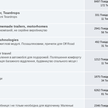
8497 Пові
172 Т
r, Teardrops
331 Повід
улі Teardrops
11 Т
memade trailers, motorhomes
2941 Пові
 компаній, не серійне виробництво
56 Т
echnologies
492 Повід
 житлові модулі. Позашляховики, причепи для Off Road
31 Т
 travel
лення в автомобілі для подорожей. Поліпшення комфорту
1212 Пові
ація багажного відділення, будівництво спального місця і
11 Т
1875 Пові
ди
34 Т
6262 Пові
81 Т
рібниця і не тільки необхідна для відпочинку. Маленькі
2346 Пові