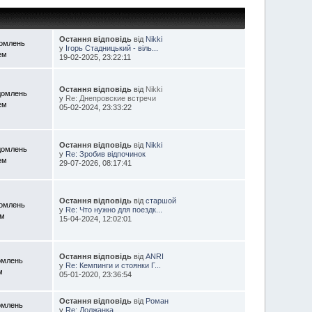
Остання відповідь
від
Nikki
домлень
у
Ігорь Стадницький - віль...
ем
19-02-2025, 23:22:11
Остання відповідь
від
Nikki
домлень
у
Re: Днепровские встречи
ем
05-02-2024, 23:33:22
Остання відповідь
від
Nikki
домлень
у
Re: Зробив відпочинок
ем
29-07-2026, 08:17:41
Остання відповідь
від
старшой
домлень
у
Re: Что нужно для поездк...
ем
15-04-2024, 12:02:01
Остання відповідь
від
ANRI
омлень
у
Re: Кемпинги и стоянки Г...
м
05-01-2020, 23:36:54
Остання відповідь
від
Роман
омлень
у
Re: Должанка