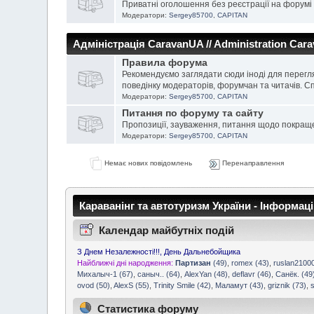
Приватні оголошення без реєстрації на форумі
Модератори:
Sergey85700
,
CAPITAN
Адміністрація CaravanUA // Administration Car
Правила форума
Рекомендуємо заглядати сюди іноді для перегл
поведінку модераторів, форумчан та читачів. С
Модератори:
Sergey85700
,
CAPITAN
Питання по форуму та сайту
Пропозиції, зауваження, питання щодо покращ
Модератори:
Sergey85700
,
CAPITAN
Немає нових повідомлень
Перенаправлення
Караванінг та автотуризм України - Інформац
Календар майбутніх подій
З Днем Незалежності!!!, День Дальнебойщика
Найближчі дні народження:
Партизан
(49)
,
romex (43)
,
ruslan21000
Михалыч-1 (67)
,
саныч.. (64)
,
AlexYan (48)
,
deflavr (46)
,
Санёк. (49
ovod (50)
,
AlexS (55)
,
Trinity Smile (42)
,
Маламут (43)
,
griznik (73)
,
s
Статистика форуму