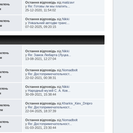
Остання відповідь
від
matizavr
омлень
у
Re: Готовы ли мы платить...
м
25-12-2020, 11:54:02
Остання відповідь
від
Nikki
омлень
у
Унікальний автодім-транс...
ем
07-02-2025, 09:20:15
Остання відповідь
від
Nikki
омлень
у
Re: Замок Любарта (Луцка...
ем
13-08-2021, 12:27:04
Остання відповідь
від
Nomadbolt
омлень
у
Re: Достопримечательност...
м
22-02-2021, 00:38:31
Остання відповідь
від
Nikki
млень
у
Народный музей С. А. Ков...
м
30-09-2021, 15:38:44
Остання відповідь
від
Kharkiv_Kiev_Dnipro
омлень
у
Re: Достопримечательност...
ем
22-04-2025, 18:37:39
Остання відповідь
від
Nomadbolt
омлень
у
Re: Достопримечательност...
м
01-03-2021, 23:30:44