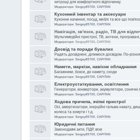
хитрощі для комфортного відпочинку.
Модератори:
Sergey85700
,
CAPITAN
Кухонний інвентар та аксесуари
Кухонне начиння, посуд, меблі та все що пов'яз
Модератори:
Sergey85700
,
CAPITAN
Навігація, зв'язок, радіо, ТВ для відп
Мультимедійні пристрої, ТВ, антени, програвачі, 
Модератори:
Sergey85700
,
CAPITAN
Досвід та поради бувалих
Радять досвідчені, ділимося досвідом. По-різному
Модератори:
Sergey85700
,
CAPITAN
Намети, маркізи, навісне обладнання
Багажники, бокси, до намету, сходи
Модератори:
Sergey85700
,
CAPITAN
Електроустаткування, освітлення
Генератори, конвертори, акумулятори, сонячні 
Модератори:
Sergey85700
,
CAPITAN
Ходова причепа, зчіпні пристрої
Осі, амортизатори, інерційні гальма накату,
диш
колеса та хомути і т.д.
Модератори:
Sergey85700
,
CAPITAN
Юридичні питання
Законодавчі акти, ПДР, візи
Модератори:
Sergey85700
,
CAPITAN