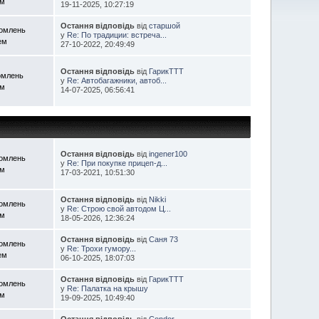
ем
19-11-2025, 10:27:19
Остання відповідь
від
старшой
домлень
у
Re: По традиции: встреча...
ем
27-10-2022, 20:49:49
Остання відповідь
від
ГарикTTT
омлень
у
Re: Автобагажники, автоб...
ем
14-07-2025, 06:56:41
Остання відповідь
від
ingener100
домлень
у
Re: При покупке прицеп-д...
ем
17-03-2021, 10:51:30
Остання відповідь
від
Nikki
домлень
у
Re: Строю свой автодом Ц...
ем
18-05-2026, 12:36:24
Остання відповідь
від
Саня 73
домлень
у
Re: Трохи гумору...
ем
06-10-2025, 18:07:03
Остання відповідь
від
ГарикTTT
домлень
у
Re: Палатка на крышу
ем
19-09-2025, 10:49:40
Остання відповідь
від
Condor