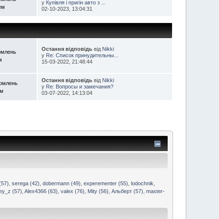
у
Купівля і пригін авто з ...
ем
02-10-2023, 13:04:31
Остання відповідь
від
Nikki
омлень
у
Re: Список принудительны...
м
15-03-2022, 21:48:44
Остання відповідь
від
Nikki
домлень
у
Re: Вопросы и замечания?
ем
03-07-2022, 14:13:04
(57)
,
serega (42)
,
dobermann (49)
,
experementer (55)
,
lodochnik
,
ey_z (57)
,
Alex4366 (63)
,
valex (76)
,
Mity (56)
,
Альберт (57)
,
master-