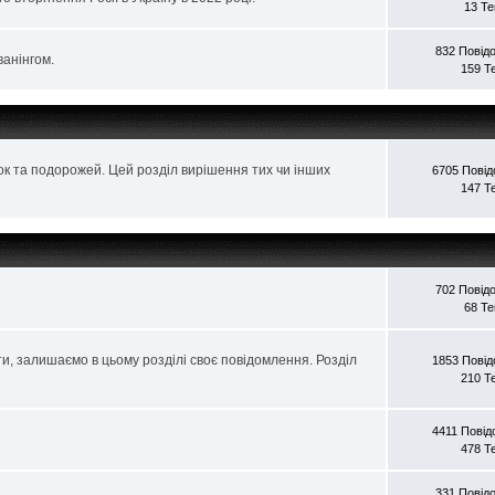
13 Т
832 Повід
ванінгом.
159 Т
ок та подорожей. Цей розділ вирішення тих чи інших
6705 Пові
147 Т
702 Повід
68 Т
ти, залишаємо в цьому розділі своє повідомлення. Розділ
1853 Пові
210 Т
4411 Пові
478 Т
331 Повід