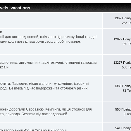
vels, vacations
1367 Пові
233 Т
ів
ії для автоподорожей, спільного відпочинку. Іноді три дні
12827 Пові
ами коштують кілька років своїх спроб і помилок.
189 Т
ідпочинку, автокемпінги, архітектурні, історичні та красиві
13277 Пові
раїні.
505 Т
чити. Парковки, місця відпочинку, кемпінги, історичні
1385 Пові
рироді. Безпека під час подорожей та стоянок у різних
51 Т
рожей дорогами Євроазією. Кемпінги, місця стоянок для
558 Повід
іста, природа. Безпека під час подорожей.
9 Те
541 Повід
го вторгнення Росії в Україну в 2022 році.