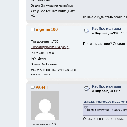
Звідки Ви: украина кривой рог
Яка у Вас техніка: матиз ,скиф
м1
не важно-куда ехать,важно-с к
Re: Про мангалы
ingener100
«
Відповідь #307 :
10-0
Повідомлень: 1785
Прям в квартире? Соседи 
Поблагодарили: 134 раз(а)
Репутація: +7/-0
Iм'я: Денис
Звідки Ви: Полтава
Яка у Вас техніка: WV Passat и
куча мотлоха.
Re: Про мангалы
valerii
«
Відповідь #308 :
10-0
Цитата: ingener100 від 10-09-
Прям в квартире? Соседи по
Он живет на последнем эта
Повідомлень: 774