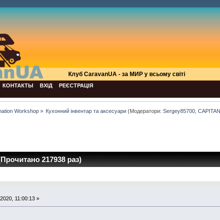
Клуб СaravanUA - за МИР у всьому світі
КОНТАКТЫ
ВХІД
РЕЄСТРАЦІЯ
mation Workshop
»
Кухонний інвентар та аксесуари
(Модератори:
Sergey85700
,
CAPITA
Прочитано 217938 раз)
2020, 11:00:13 »