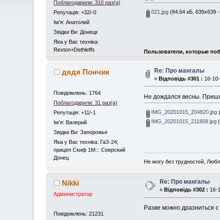
Поблагодарили: 310 раз(а)
021.jpg
(84.64 кБ, 639x639 -
Репутація: +32/-0
Iм'я: Анатолий
Звідки Ви: Донецк
Яка у Вас техніка:
Rexton+Dethleffs
Пользователи, которые поб
Re: Про мангалы
дядя Пончик
«
Відповідь #301 :
16-10-
Повідомлень: 1764
Не дождался весны. Пришл
Поблагодарили: 31 раз(а)
IMG_20201015_204820.jpg
(
Репутація: +11/-1
IMG_20201015_211809.jpg
(
Iм'я: Валерий
Звідки Ви: Запорожье
Яка у Вас техніка: ГаЗ-24;
прицеп Скиф 1М::: Севрский
Донец
Не могу без трудностей, Любл
Re: Про мангалы
Nikki
«
Відповідь #302 :
16-1
Администратор
Разве можно дразниться с
Повідомлень: 21231