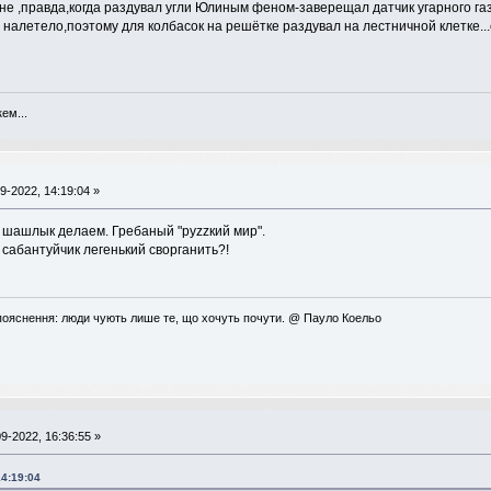
не ,правда,когда раздувал угли Юлиным феном-заверещал датчик угарного га
 налетело,поэтому для колбасок на решётке раздувал на лестничной клетке...
ем...
9-2022, 14:19:04 »
х шашлык делаем. Гребаный "руzzкий мир".
 сабантуйчик легенький сворганить?!
пояснення: люди чують лише те, що хочуть почути. @ Пауло Коельо
9-2022, 16:36:55 »
14:19:04