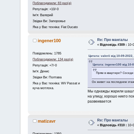
Поблагодарили: 83 раз(а)
Репутація: +10/-0
Iм'я: Валерий
Звідки Ви: Запорожье
Яка у Вас техніка: Fiat Ducato
Re: Про мангалы
ingener100
«
Відповідь #309 :
10-0
Повідомлень: 1785
Цитата: valerii від 10-09-2022,
Поблагодарили: 134 раз(а)
Цитата: ingener100 від 10-0
Репутація: +7/-0
Iм'я: Денис
Прям в квартире? Соседи
Звідки Ви: Полтава
Он живет на последнем этаж
Яка у Вас техніка: WV Passat и
куча мотлоха.
Мы однажды жарили шашлык
на улицу, хорошо никто по
развеивается
Re: Про мангалы
matizavr
«
Відповідь #310 :
10-0
Повідомлень: 1350