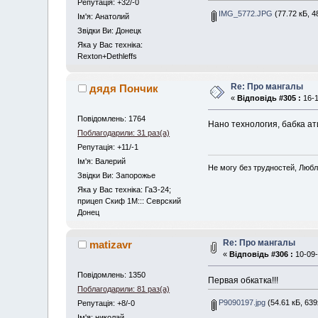
Репутація: +32/-0
IMG_5772.JPG
(77.72 кБ, 4
Iм'я: Анатолий
Звідки Ви: Донецк
Яка у Вас техніка:
Rexton+Dethleffs
Re: Про мангалы
дядя Пончик
«
Відповідь #305 :
16-1
Повідомлень: 1764
Нано технология, бабка ат
Поблагодарили: 31 раз(а)
Репутація: +11/-1
Iм'я: Валерий
Не могу без трудностей, Любл
Звідки Ви: Запорожье
Яка у Вас техніка: ГаЗ-24;
прицеп Скиф 1М::: Севрский
Донец
Re: Про мангалы
matizavr
«
Відповідь #306 :
10-09-
Повідомлень: 1350
Первая обкатка!!!
Поблагодарили: 81 раз(а)
P9090197.jpg
(54.61 кБ, 639
Репутація: +8/-0
Iм'я: николай