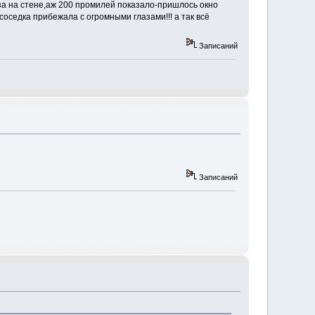
за на стене,аж 200 промилей показало-пришлось окно
соседка прибежала с огромными глазами!!! а так всё
Записаний
Записаний