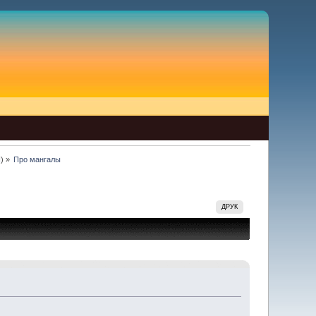
N
) »
Про мангалы
ДРУК