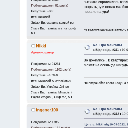
вытяжка справлялась впол
Поблагодарили: 81 раз(а)
открыть,ну и пепла малёхо
Репутація: +8/-0
прошло на ура!
Iм'я: николай
Звідки Ви: украина кривой рог
Яка у Вас техніка: матиз ,скиф
не важно-куда ехать,важно-с к
м1
Re: Про мангалы
Nikki
«
Відповідь #311 :
10-0
Администратор
Во дожились... В квартира
Повідомлень: 21231
Может на осень где нибудь
Поблагодарили: 1102 раз(а)
Репутація: +163/-0
Iм'я: Миколай Анатолійович
Не витрачайте свого часу на 
Звідки Ви: Україна, Дніпро
Яка у Вас техніка: Mitsubishi
Pajero WagonII, Скіф М2, АП-1
Re: Про мангалы
ingener100
«
Відповідь #312 :
10-0
Повідомлень: 1785
Цитата: Nikki від 10-09-2022, 
Поблагодарили: 134 раз(а)