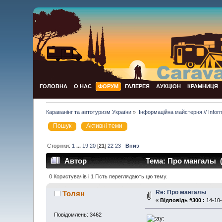
ГОЛОВНА
О НАС
ФОРУМ
ГАЛЕРЕЯ
АУКЦІОН
КРАМНИЦЯ
Караванінг та автотуризм України
»
Інформаційна майстерня // Infor
Пошук
Активні теми
Сторінки:
1
...
19
20
[
21
]
22
23
Вниз
Автор
Тема: Про мангалы (
0 Користувачів і 1 Гість переглядають цю тему.
Re: Про мангалы
Толян
«
Відповідь #300 :
14-10-
Повідомлень: 3462