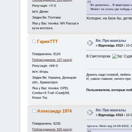
Во дожились... В квартирах
Репутація: +7/-0
Может на осень где нибудь 
Iм'я: Денис
Звідки Ви: Полтава
Холодно, на базе бы, детв
Яка у Вас техніка: WV Passat и
куча мотлоха.
Re: Про мангалы
ГарикTTT
«
Відповідь #313 :
10-0
Повідомлень: 8124
В Святогорске
Судя
Поблагодарили: 197 раз(а)
Репутація: +94/-0
Iм'я: Игорь
Думать надо головой, любить 
Звідки Ви: Украина, Донецкая
И, самое главное, ничего при 
обл., Краматорск
Яка у Вас техніка: OPEL
Пользователи, которые поб
Combo+X-Trail +Скиф2М,
Knaus Toy
Re: Про мангалы
Александр 1974
«
Відповідь #314 :
10-0
Повідомлень: 6230
Цитата: Nikki від 10-09-2022, 
Поблагодарили: 825 раз(а)