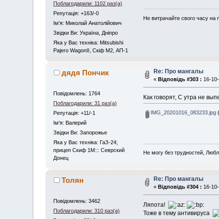
Поблагодарили: 1102 раз(а)
Репутація: +163/-0
Не витрачайте свого часу на 
Iм'я: Миколай Анатолійович
Звідки Ви: Україна, Дніпро
Яка у Вас техніка: Mitsubishi
Pajero WagonII, Скіф М2, АП-1
Re: Про мангалы
дядя Пончик
«
Відповідь #303 :
16-10-
Повідомлень: 1764
Как говорят, С утра не выпе
Поблагодарили: 31 раз(а)
IMG_20201016_083233.jpg
(
Репутація: +11/-1
Iм'я: Валерий
Звідки Ви: Запорожье
Яка у Вас техніка: ГаЗ-24;
прицеп Скиф 1М::: Севрский
Не могу без трудностей, Любл
Донец
Re: Про мангалы
Толян
«
Відповідь #304 :
16-10-
Повідомлень: 3462
Ляпота!
Поблагодарили: 310 раз(а)
Тоже в тему антивируса