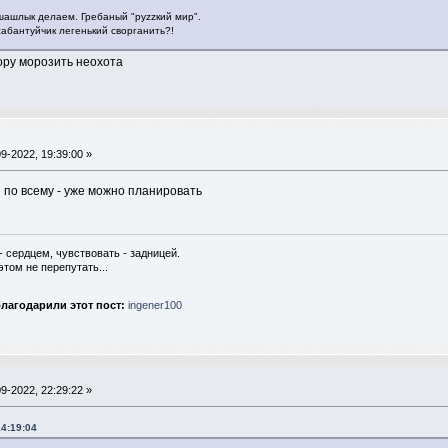
 шашлык делаем. Гребаный "руzzкий мир".
сабантуйчик легенький сворганить?!
ору морозить неохота
9-2022, 19:39:00 »
 по всему - уже можно планировать
- сердцем, чувствовать - задницей.
этом не перепутать...
лагодарили этот пост:
ingener100
9-2022, 22:29:22 »
14:19:04