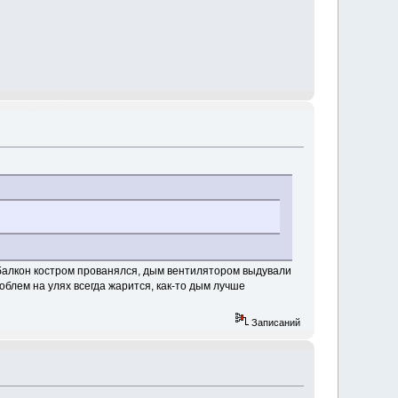
балкон костром прованялся, дым вентилятором выдували
роблем на улях всегда жарится, как-то дым лучше
Записаний