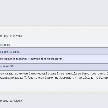
9-2022, 11:26:59 »
 11:18:38
9-2022, 10:33:24
 пожарных не вызвали??? вытяжка вряд-ли справится
е дома. 😂.
 на застекленном балконе, на 8 этаже 9-тиэтажки. Дыма было просто ппц, 
жарных не вызвал)). А вот у кума балкон не застеклен, и там абсолютно без п
9-2022, 11:49:20 »