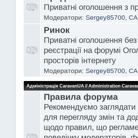
Приватні оголошення з п
Модератори:
Sergey85700
,
CA
Ринок
Приватні оголошення без
реєстрації на форумі Ог
просторів інтернету
Модератори:
Sergey85700
,
CA
Адміністрація CaravanUA // Administration Carav
Правила форума
Рекомендуємо заглядати 
для перегляду змін та до
щодо правил, що реглам
поведінку модераторів, 