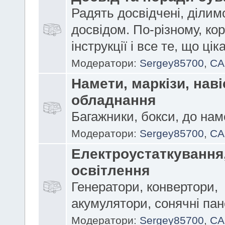
Радять досвідчені, ділим
досвідом. По-різному, кор
інструкції і все те, що цік
Модератори:
Sergey85700
,
CA
Намети, маркізи, наві
обладнання
Багажники, бокси, до нам
Модератори:
Sergey85700
,
CA
Електроустаткування
освітлення
Генератори, конвертори,
акумулятори, сонячні пан
Модератори:
Sergey85700
,
CA