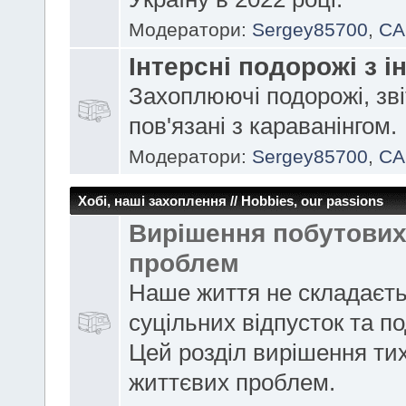
Модератори:
Sergey85700
,
CA
Інтерсні подорожі з і
Захоплюючі подорожі, зві
пов'язані з караванінгом.
Модератори:
Sergey85700
,
CA
Хобі, наші захоплення // Hobbies, our passions
Вирішення побутови
проблем
Наше життя не складаєть
суцільних відпусток та п
Цей розділ вирішення ти
життєвих проблем.