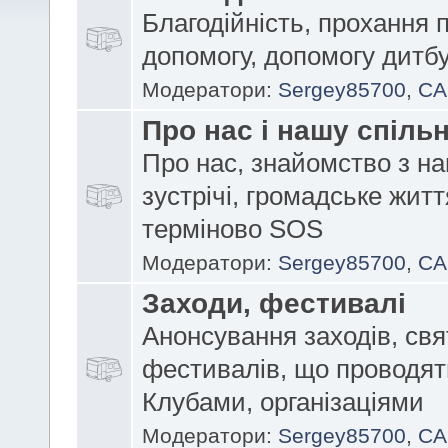
Благодійність, прохання 
допомогу, допомогу дитб
Модератори:
Sergey85700
,
CA
Про нас і нашу спіль
Про нас, знайомство з на
зустрічі, громадське житт
терміново SOS
Модератори:
Sergey85700
,
CA
Заходи, фестивалі
Анонсування заходів, свя
фестивалів, що проводят
Клубами, організаціями
Модератори:
Sergey85700
,
CA