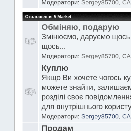
Модератори:
Sergey85700
,
CA
Оголошення // Market
Обміняю, подарую
Змінюємо, даруємо щось,
щось...
Модератори:
Sergey85700
,
CA
Куплю
Якщо Ви хочете чогось ку
можете знайти, залишає
розділі своє повідомленн
для внутрішнього корист
Модератори:
Sergey85700
,
CA
Продам