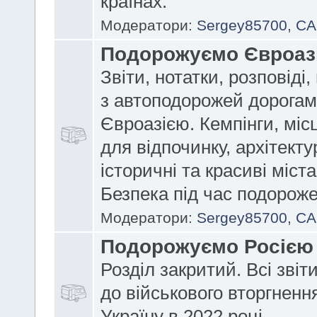
країнах.
Модератори:
Sergey85700
,
CA
Подорожуємо Євроаз
Звіти, нотатки, розповіді
з автоподорожей дорога
Євроазією. Кемпінги, міс
для відпочинку, архітектур
історичні та красиві міст
Безпека під час подороже
Модератори:
Sergey85700
,
CA
Подорожуємо Росією
Розділ закритий. Всі звіт
до військового вторгнення
Україну в 2022 році.