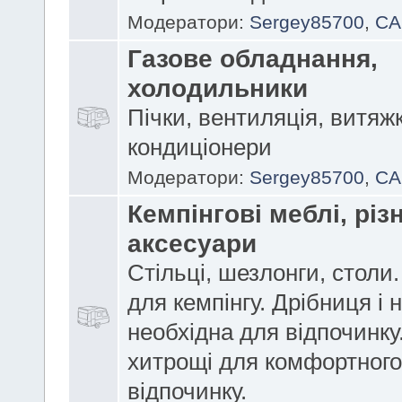
Модератори:
Sergey85700
,
CA
Газове обладнання,
холодильники
Пічки, вентиляція, витяж
кондиціонери
Модератори:
Sergey85700
,
CA
Кемпінгові меблі, різн
аксесуари
Стільці, шезлонги, столи
для кемпінгу. Дрібниця і н
необхідна для відпочинку
хитрощі для комфортного
відпочинку.