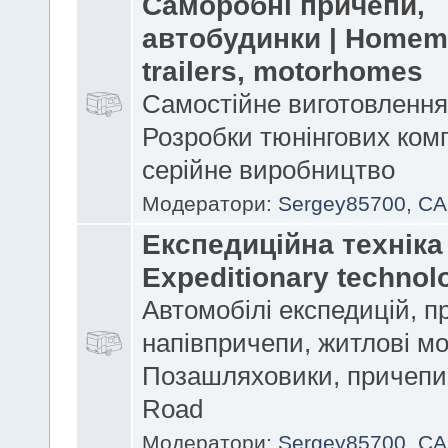
Саморобні причепи,
автобудинки | Home
trailers, motorhomes
Самостійне виготовлення
Розробки тюнінгових комп
серійне виробництво
Модератори:
Sergey85700
,
CA
Експедиційна техніка 
Expeditionary technol
Автомобілі експедицій, п
напівпричепи, житлові мо
Позашляховики, причепи 
Road
Модератори:
Sergey85700
,
CA