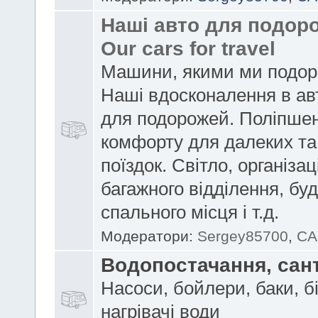
Наші авто для подоро
Our cars for travel
Машини, якими ми подор
Наші вдосконалення в ав
для подорожей. Поліпше
комфорту для далеких та
поїздок. Світло, організац
багажного відділення, бу
спального місця і т.д.
Модератори:
Sergey85700
,
CA
Водопостачання, сан
Насоси, бойлери, баки, б
нагрівачі води