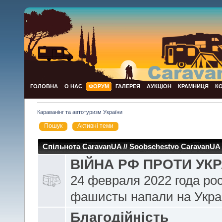
ГОЛОВНА
О НАС
ФОРУМ
ГАЛЕРЕЯ
АУКЦІОН
КРАМНИЦЯ
К
Караванінг та автотуризм України
Пошук
Активні теми
Спільнота CaravanUA // Soobschestvo CaravanUA
ВІЙНА РФ ПРОТИ УКР
24 февраля 2022 года ро
фашисты напали на Укра
Благодійність