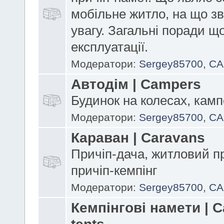
мобільне житло, на що з
увагу. Загальні поради щ
експлуатації.
Модератори:
Sergey85700
,
CA
Автодім | Campers
Будинок на колесах, кам
Модератори:
Sergey85700
,
CA
Караван | Caravans
Причіп-дача, житловий пр
причіп-кемпінг
Модератори:
Sergey85700
,
CA
Кемпінгові намети | 
tents