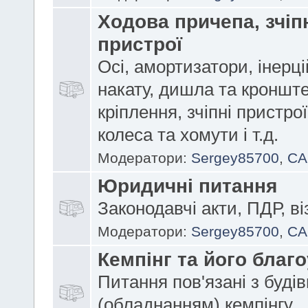
Ходова причепа, зчіп
пристрої
Осі, амортизатори, інерці
накату,
дишла та кроншт
кріплення, зчіпні пристрої
колеса та хомути і т.д.
Модератори:
Sergey85700
,
CA
Юридичні питання
Законодавчі акти, ПДР, ві
Модератори:
Sergey85700
,
CA
Кемпінг та його благо
Питання пов'язані з буді
(обладнанням) кемпінгу