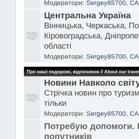
Модератори:
Sergey85700
,
CA
Центральна Україна
Вінницька, Черкаська, По
Кіровоградська, Дніпроп
області
Модератори:
Sergey85700
,
CA
Про наші подорожі, відпочинок // About our travel
Новини Навколо світ
Стрічка новин про туризм
тільки
Модератори:
Sergey85700
,
CA
Потребую допомоги.
попутників