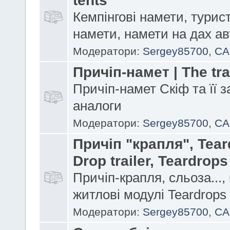
Кемпінгові намети, турис
намети, намети на дах а
Модератори:
Sergey85700
,
CA
Причіп-намет | The trai
Причіп-намет Скіф та її з
аналоги
Модератори:
Sergey85700
,
CA
Причіп "крапля", Tear
Drop trailer, Teardrops
Причіп-крапля, сльоза...,
житлові модулі Teardrops
Модератори:
Sergey85700
,
CA