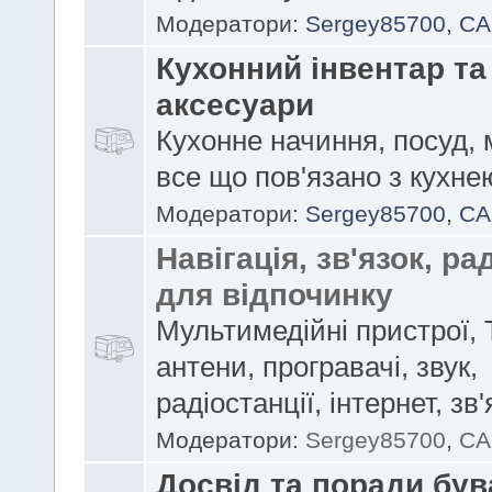
Модератори:
Sergey85700
,
CA
Кухонний інвентар та
аксесуари
Кухонне начиння, посуд, 
все що пов'язано з кухне
Модератори:
Sergey85700
,
CA
Навігація, зв'язок, ра
для відпочинку
Мультимедійні пристрої, 
антени, програвачі, звук,
радіостанції, інтернет, зв'
Модератори:
Sergey85700
,
CA
Досвід та поради бу