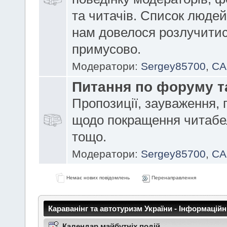
та читачів. Список людей
нам довелося розлучити
примусово.
Модератори:
Sergey85700
,
CA
Питання по форуму т
Пропозиції, зауваження, 
щодо покращення читабе
тощо.
Модератори:
Sergey85700
,
CA
Немає нових повідомлень
Перенаправлення
Караванінг та автотуризм України - Інформацій
Календар майбутніх подій