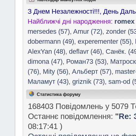
З Днем Незалежності!!!, День Да
Найближчі дні народження:
romex
mersedes (57)
,
Amur (72)
,
zonder (5
dobermann (49)
,
experementer (55)
,
AlexYan (48)
,
deflavr (46)
,
Санёк. (4
dimona (47)
,
Роман73 (53)
,
Матроск
(76)
,
Mity (56)
,
Альберт (57)
,
master
Маламут (43)
,
griznik (73)
,
sam-od (
Статистика форуму
168403 Повідомлень у 5079 Т
Останнє повідомлення:
"
Re:
08:17:41 )