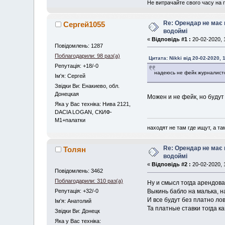
Не витрачайте свого часу на 
Re: Орендар не має
Сергей1055
водоймі
«
Відповідь #1 :
20-02-2020, 
Повідомлень: 1287
Поблагодарили: 98 раз(а)
Цитата: Nikki від 20-02-2020, 
Репутація: +18/-0
надеюсь не фейк журналист
Iм'я: Сергей
Звідки Ви: Енакиево, обл.
Донецкая
Можен и не фейк, но будут
Яка у Вас техніка: Нива 2121,
DACIA LOGAN, СКИФ-
М1+палатки
находят не там где ищут, а там
Re: Орендар не має
Толян
водоймі
«
Відповідь #2 :
20-02-2020, 
Повідомлень: 3462
Поблагодарили: 310 раз(а)
Ну и смысл тогда арендов
Выкинь бабло на малька, н
Репутація: +32/-0
И все будут без платно ло
Iм'я: Анатолий
Та платные ставки тогда к
Звідки Ви: Донецк
Яка у Вас техніка: