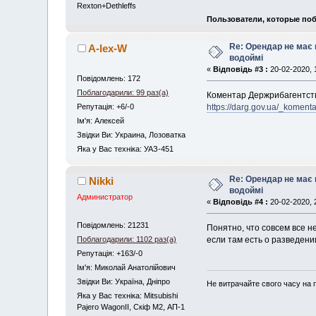
Rexton+Dethleffs
Пользователи, которые поб
Re: Орендар не має
A-lex-W
водоймі
«
Відповідь #3 :
20-02-2020, 
Повідомлень: 172
Поблагодарили: 99 раз(а)
Коментар Держрибагентств
https://darg.gov.ua/_komen
Репутація: +6/-0
Iм'я: Алексей
Звідки Ви: Украина, Лозоватка
Яка у Вас техніка: УАЗ-451
Re: Орендар не має
Nikki
водоймі
Администратор
«
Відповідь #4 :
20-02-2020, 
Повідомлень: 21231
Понятно, что совсем все не
если там есть о разведени
Поблагодарили: 1102 раз(а)
Репутація: +163/-0
Iм'я: Миколай Анатолійович
Звідки Ви: Україна, Дніпро
Не витрачайте свого часу на 
Яка у Вас техніка: Mitsubishi
Pajero WagonII, Скіф М2, АП-1