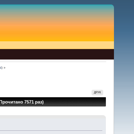
N
) »
ДРУК
Прочитано 7571 раз)