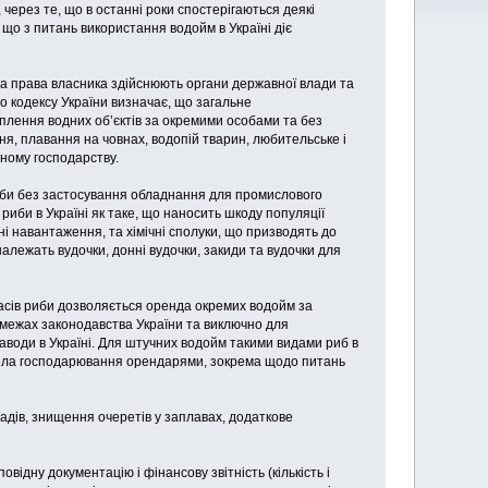
 через те, що в останні роки спостерігаються деякі
о з питань використання водойм в Україні діє
у, а права власника здійснюють органи державної влади та
о кодексу України визначає, що загальне
плення водних об’єктів за окремими особами та без
ння, плавання на човнах, водопій тварин, любительське і
ному господарству.
риби без застосування обладнання для промислового
 риби в Україні як таке, що наносить шкоду популяції
ні навантаження, та хімічні сполуки, що призводять до
алежать вудочки, донні вудочки, закиди та вудочки для
асів риби дозволяється оренда окремих водойм за
 межах законодавства України та виключно для
озаводи в Україні. Для штучних водойм такими видами риб в
авила господарювання орендарями, зокрема щодо питань
ладів, знищення очеретів у заплавах, додаткове
дну документацію і фінансову звітність (кількість і