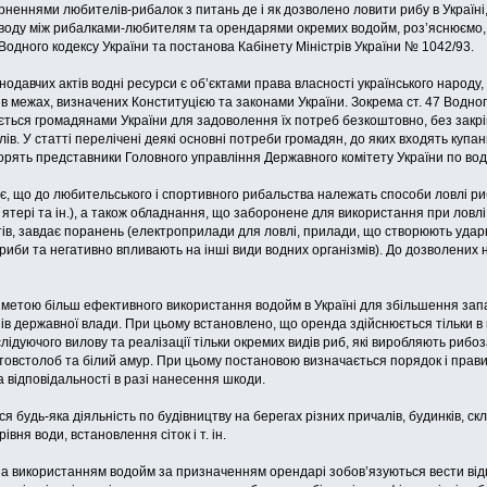
рненнями любителів-рибалок з питань де і як дозволено ловити рибу в Україні,
воду між рибалками-любителям та орендарями окремих водойм, роз’яснюємо, щ
 Водного кодексу України та постанова Кабінету Міністрів України № 1042/93.
онодавчих актів водні ресурси є об’єктами права власності українського народ
в межах, визначених Конституцією та законами України. Зокрема ст. 47 Водног
ться громадянами України для задоволення їх потреб безкоштовно, без закрі
ів. У статті перелічені деякі основні потреби громадян, до яких входять купа
орять представники Головного управління Державного комітету України по вод
є, що до любительського і спортивного рибальства належать способи ловлі 
, ятері та ін.), а також обладнання, що заборонене для використання при ловлі
ктів, завдає поранень (електроприлади для ловлі, прилади, що створюють удар
риби та негативно впливають на інші види водних організмів). До дозволених н
 метою більш ефективного використання водойм в Україні для збільшення зап
в державної влади. При цьому встановлено, що оренда здійснюється тільки в
ослідуючого вилову та реалізації тільки окремих видів риб, які виробляють риб
, товстолоб та білий амур. При цьому постановою визначається порядок і пр
а відповідальності в разі нанесення шкоди.
 будь-яка діяльність по будівництву на берегах різних причалів, будинків, ск
вня води, встановлення сіток і т. ін.
 використанням водойм за призначенням орендарі зобов’язуються вести відпові