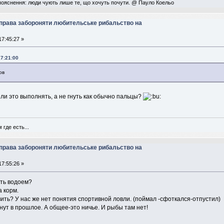
пояснення: люди чують лише те, що хочуть почути. @ Пауло Коельо
 права забороняти любительське рибальство на
17:45:27 »
17:21:00
ов
 ли это выполнять, а не гнуть как обычно пальцы?
 где есть...
 права забороняти любительське рибальство на
17:55:26 »
ать водоем?
а корм.
вить? У нас же нет понятия спортивной ловли. (поймал -сфоткался-отпустил) 
анут в прошлое. А общее-это ничье. И рыбы там нет!