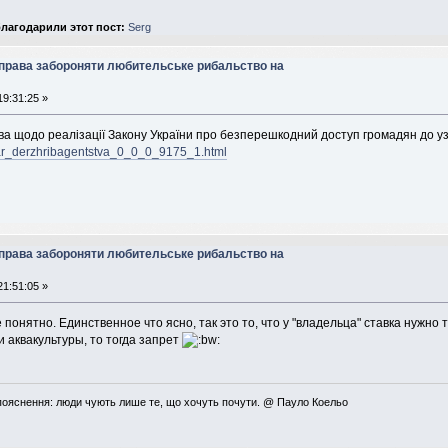
лагодарили этот пост:
Serg
 права забороняти любительське рибальство на
19:31:25 »
а щодо реалізації Закону України про безперешкодний доступ громадян до у
tar_derzhribagentstva_0_0_0_9175_1.html
 права забороняти любительське рибальство на
21:51:05 »
 понятно. Единственное что ясно, так это то, что у "владельца" ставка нужно
и аквакультуры, то тогда запрет
пояснення: люди чують лише те, що хочуть почути. @ Пауло Коельо