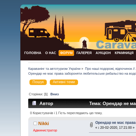
ГОЛОВНА
О НАС
ФОРУМ
ГАЛЕРЕЯ
АУКЦІОН
КРАМНИЦЯ
Караванінг та автотуризм України
»
Про наші подорожі, відпочинок // 
Орендар не має права забороняти любительське рибальство на вод
Пошук
Активні теми
Сторінки: [
1
]
Вниз
Автор
Тема: Орендар не ма
0 Користувачів і 1 Гість переглядають цю тему.
Орендар не має права
Nikki
«
:
20-02-2020, 17:21:00 »
Администратор