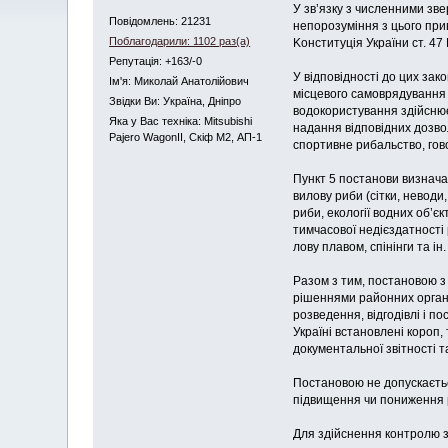
У зв’язку з численними зве
Повідомлень: 21231
непорозуміння з цього при
Поблагодарили: 1102 раз(а)
Koнституція України ст. 47
Репутація: +163/-0
У відповідності до цих зак
Iм'я: Миколай Анатолійович
місцевого самоврядування 
Звідки Ви: Україна, Дніпро
водокористування здійснює
Яка у Вас техніка: Mitsubishi
надання відповідних дозвол
Pajero WagonII, Скіф М2, АП-1
спортивне рибальство, гов
Пункт 5 постанови визнача
вилову риби (сітки, неводи
риби, екології водних об’є
тимчасової недієздатності 
лову плавом, спінінги та ін.
Разом з тим, постановою з
рішеннями районних органі
розведення, відгодівлі і п
Україні встановлені короп
документальної звітності т
Постановою не допускається
підвищення чи пониження рі
Для здійснення контролю за