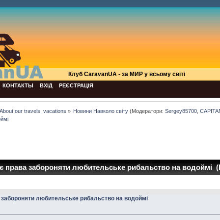
Клуб СaravanUA - за МИР у всьому світі
КОНТАКТЫ
ВХІД
РЕЄСТРАЦІЯ
About our travels, vacations
»
Новини Навколо світу
(Модератори:
Sergey85700
,
CAPITA
оймі
є права забороняти любительське рибальство на водоймі (
 забороняти любительське рибальство на водоймі