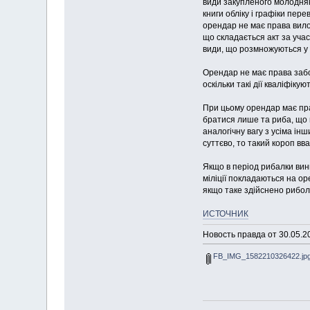
види закупленого молодняка,
книги обліку і графіки пер
орендар не має права вило
що складається акт за уча
види, що розмножуються у в
Орендар не має права забо
оскільки такі дії кваліфік
При цьому орендар має пра
братися лише та риба, що 
аналогічну вагу з усіма інш
суттєво, то такий короп в
Якщо в період рибалки вини
міліції покладаються на о
якщо таке здійснено рибол
ИСТОЧНИК
Новость правда от 30.05.
FB_IMG_1582210326422.jp