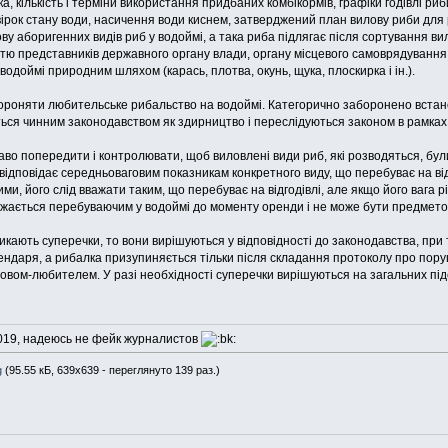
 кількість і терміни використання придбаних комбікормів, графіки годівлі риби,
евірок стану води, насичення води киснем, затверджений план вилову риби для
ву аборигенних видів риб у водоймі, а така риба підлягає після сортування 
стю представників державного органу влади, органу місцевого самоврядування
одоймі природним шляхом (карась, плотва, окунь, щука, плоскирка і ін.).
роняти любительське рибальство на водоймі. Категорично заборонено встано
уються чинним законодавством як здирництво і переслідуються законом в рамках
во попередити і контролювати, щоб виловлені види риб, які розводяться, бул
відповідає середньоваговим показникам конкретного виду, що перебуває на від
ими, його слід вважати таким, що перебуває на відгодівлі, але якщо його вага р
важається перебуваючим у водоймі до моменту оренди і не може бути предмето
кають суперечки, то вони вирішуються у відповідності до законодавства, при 
рендаря, а рибалка призупиняється тільки після складання протоколу про пору
овом-любителем. У разі необхідності суперечки вирішуються на загальних підс
2019, надеюсь не фейк журналистов
g
(95.55 кБ, 639x639 - переглянуто 139 раз.)