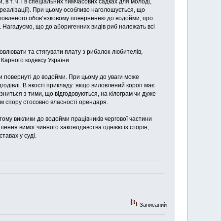
 в т. ч. і в спеціальних тимчасових садках для молоді,
 реалізації). При цьому особливо наголошується, що
виловленого обов’язковому поверненню до водойми, про
. Нагадуємо, що до аборигенних видів риб належать всі
влювати та стягувати плату з рибалок-любителів,
 Карного кодексу України
и повернуті до водойми. При цьому до уваги може
годівлі. В якості прикладу: якщо виловлений короп має
ізниться з тими, що відгодовуються, на кілограм чи дуже
м спору стосовно власності орендаря.
тому виклики до водойми працівників чергової частини
шення вимог чинного законодавства однією із сторін,
тавах у суді.
Записаний