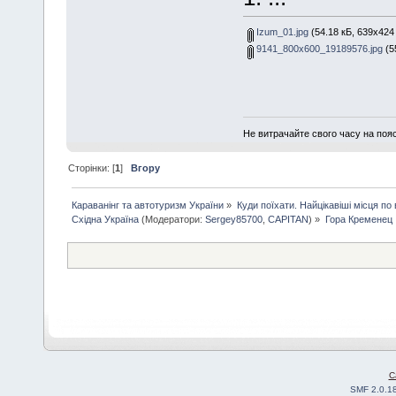
Izum_01.jpg
(54.18 кБ, 639x424 
9141_800x600_19189576.jpg
(5
Не витрачайте свого часу на поя
Сторінки: [
1
]
Вгору
Караванінг та автотуризм України
»
Куди поїхати. Найцікавіші місця по вс
Східна Україна
(Модератори:
Sergey85700
,
CAPITAN
) »
Гора Кременец
C
SMF 2.0.1