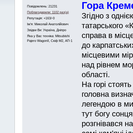
Гора Крем
Повідомлень: 21231
Поблагодарили: 1102 раз(а)
Згідно з одніє
Репутація: +163/-0
татарського «
Iм'я: Миколай Анатолійович
Звідки Ви: Україна, Дніпро
справа в місц
Яка у Вас техніка: Mitsubishi
Pajero WagonII, Скіф М2, АП-1
до карпатськи
місцевими мір
над рівнем мо
області.
На горі стоять
головна визна
легендою в ми
тут богу сонця
розгнівався на 