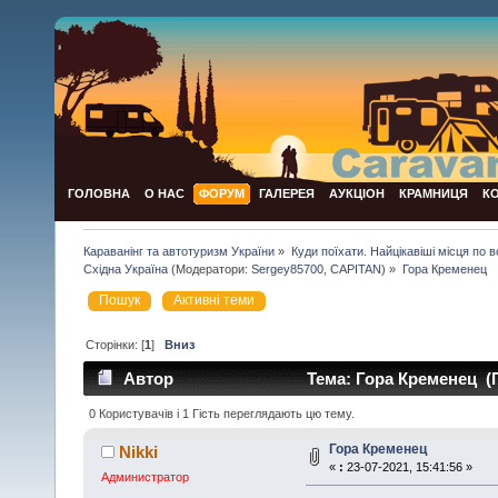
ГОЛОВНА
О НАС
ФОРУМ
ГАЛЕРЕЯ
АУКЦІОН
КРАМНИЦЯ
К
Караванінг та автотуризм України
»
Куди поїхати. Найцікавіші місця по всій
Східна Україна
(Модератори:
Sergey85700
,
CAPITAN
) »
Гора Кременец
Пошук
Активні теми
Сторінки: [
1
]
Вниз
Автор
Тема: Гора Кременец (П
0 Користувачів і 1 Гість переглядають цю тему.
Гора Кременец
Nikki
«
:
23-07-2021, 15:41:56 »
Администратор