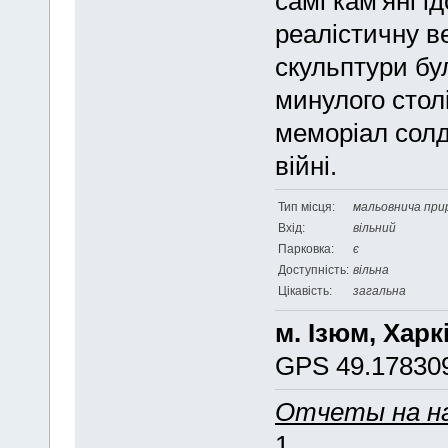
самі кам'яні і
реалістичну ве
скульптури бул
минулого столі
меморіал солд
війні.
Тип місця:
мальовнича прир
Вхід:
вільний
Парковка:
є
Доступність:
вільна
Цікавість:
загальна
м. Ізюм, Харк
GPS 49.178309
Отчеты на н
1. ...