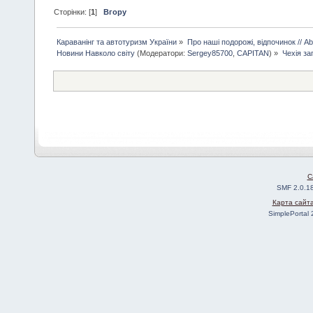
Сторінки: [
1
]
Вгору
Караванінг та автотуризм України
»
Про наші подорожі, відпочинок // Abo
Новини Навколо світу
(Модератори:
Sergey85700
,
CAPITAN
) »
Чехія за
C
SMF 2.0.1
Карта сайт
SimplePortal 