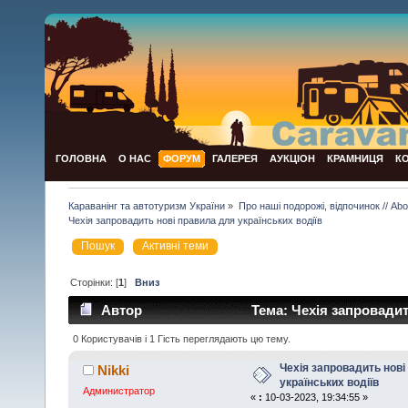
ГОЛОВНА
О НАС
ФОРУМ
ГАЛЕРЕЯ
АУКЦІОН
КРАМНИЦЯ
К
Караванінг та автотуризм України
»
Про наші подорожі, відпочинок // Abou
Чехія запровадить нові правила для українських водіїв
Пошук
Активні теми
Сторінки: [
1
]
Вниз
Автор
Тема: Чехія запровадит
раз)
0 Користувачів і 1 Гість переглядають цю тему.
Чехія запровадить нові
Nikki
українських водіїв
Администратор
«
:
10-03-2023, 19:34:55 »