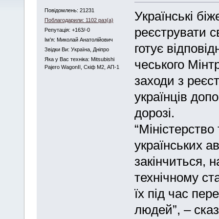
Повідомлень: 21231
Українські біж
Поблагодарили: 1102 раз(а)
реєструвати св
Репутація: +163/-0
Iм'я: Миколай Анатолійович
готує відповід
Звідки Ви: Україна, Дніпро
Яка у Вас техніка: Mitsubishi
чеського Мінт
Pajero WagonII, Скіф М2, АП-1
заходи з реєст
українців доп
дорозі.
“Міністерство 
українських а
закінчиться, 
технічному ст
їх під час пер
людей”, – сказ