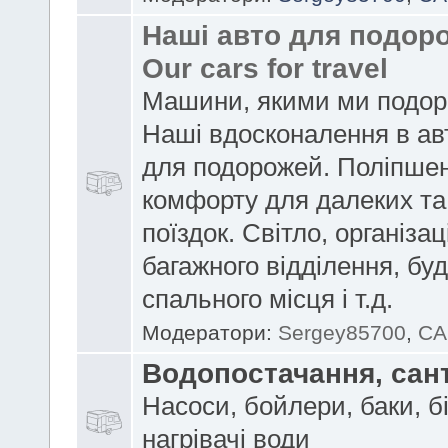
Наші авто для подоро
Our cars for travel
Машини, якими ми подор
Наші вдосконалення в ав
для подорожей. Поліпше
комфорту для далеких та
поїздок. Світло, організац
багажного відділення, бу
спального місця і т.д.
Модератори:
Sergey85700
,
CA
Водопостачання, сан
Насоси, бойлери, баки, б
нагрівачі води