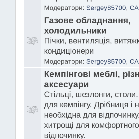
Модератори:
Sergey85700
,
CA
Газове обладнання,
холодильники
Пічки, вентиляція, витяж
кондиціонери
Модератори:
Sergey85700
,
CA
Кемпінгові меблі, різн
аксесуари
Стільці, шезлонги, столи
для кемпінгу. Дрібниця і н
необхідна для відпочинку
хитрощі для комфортного
відпочинку.