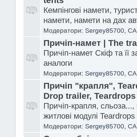
Кемпінгові намети, турис
намети, намети на дах а
Модератори:
Sergey85700
,
CA
Причіп-намет | The trai
Причіп-намет Скіф та її з
аналоги
Модератори:
Sergey85700
,
CA
Причіп "крапля", Tear
Drop trailer, Teardrops
Причіп-крапля, сльоза...,
житлові модулі Teardrops
Модератори:
Sergey85700
,
CA