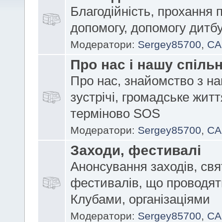
Благодійність, прохання 
допомогу, допомогу дитб
Модератори:
Sergey85700
,
CA
Про нас і нашу спіль
Про нас, знайомство з на
зустрічі, громадське житт
терміново SOS
Модератори:
Sergey85700
,
CA
Заходи, фестивалі
Анонсування заходів, свя
фестивалів, що проводят
Клубами, організаціями
Модератори:
Sergey85700
,
CA