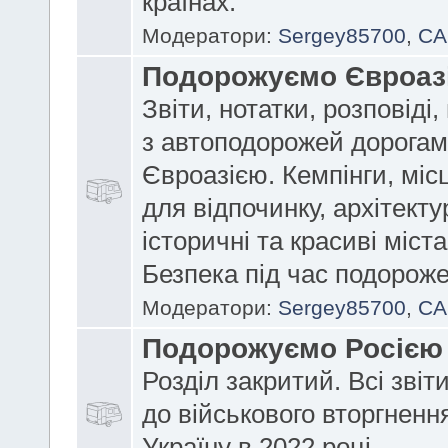
країнах.
Модератори:
Sergey85700
,
CA
Подорожуємо Євроаз
Звіти, нотатки, розповіді
з автоподорожей дорога
Євроазією. Кемпінги, міс
для відпочинку, архітектур
історичні та красиві міст
Безпека під час подороже
Модератори:
Sergey85700
,
CA
Подорожуємо Росією
Розділ закритий. Всі звіт
до військового вторгнення
Україну в 2022 році.