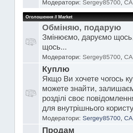
Модератори:
Sergey85700
,
CA
Оголошення // Market
Обміняю, подарую
Змінюємо, даруємо щось,
щось...
Модератори:
Sergey85700
,
CA
Куплю
Якщо Ви хочете чогось ку
можете знайти, залишає
розділі своє повідомленн
для внутрішнього корист
Модератори:
Sergey85700
,
CA
Продам