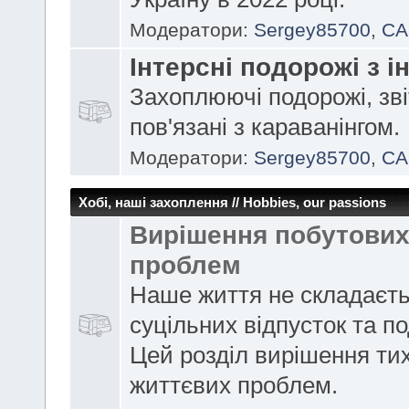
Модератори:
Sergey85700
,
CA
Інтерсні подорожі з і
Захоплюючі подорожі, зві
пов'язані з караванінгом.
Модератори:
Sergey85700
,
CA
Хобі, наші захоплення // Hobbies, our passions
Вирішення побутови
проблем
Наше життя не складаєть
суцільних відпусток та п
Цей розділ вирішення ти
життєвих проблем.