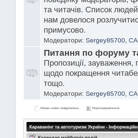
та читачів. Список людей
нам довелося розлучити
примусово.
Модератори:
Sergey85700
,
CA
Питання по форуму т
Пропозиції, зауваження, 
щодо покращення читабе
тощо.
Модератори:
Sergey85700
,
CA
Немає нових повідомлень
Перенаправлення
Караванінг та автотуризм України - Інформацій
Календар майбутніх подій