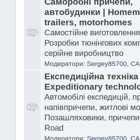
Саморобні причепи,
автобудинки | Home
trailers, motorhomes
Самостійне виготовлення
Розробки тюнінгових комп
серійне виробництво
Модератори:
Sergey85700
,
CA
Експедиційна техніка 
Expeditionary technol
Автомобілі експедицій, п
напівпричепи, житлові мо
Позашляховики, причепи 
Road
Модератори:
Sergey85700
,
CA