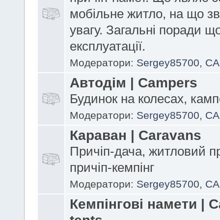
мобільне житло, на що з
увагу. Загальні поради щ
експлуатації.
Модератори:
Sergey85700
,
CA
Автодім | Campers
Будинок на колесах, кам
Модератори:
Sergey85700
,
CA
Караван | Caravans
Причіп-дача, житловий пр
причіп-кемпінг
Модератори:
Sergey85700
,
CA
Кемпінгові намети | 
tents