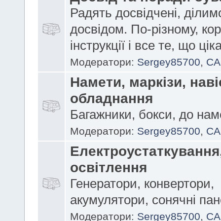
Радять досвідчені, ділим
досвідом. По-різному, кор
інструкції і все те, що цік
Модератори:
Sergey85700
,
CA
Намети, маркізи, наві
обладнання
Багажники, бокси, до нам
Модератори:
Sergey85700
,
CA
Електроустаткування
освітлення
Генератори, конвертори,
акумулятори, сонячні пан
Модератори:
Sergey85700
,
CA