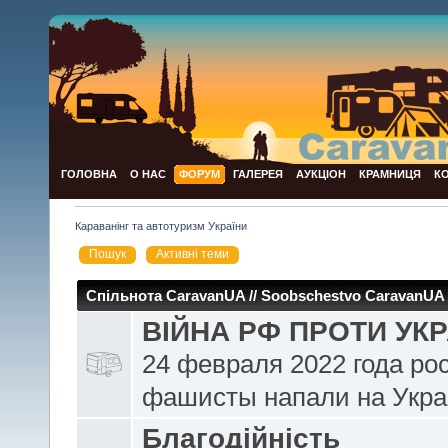
ГОЛОВНА
О НАС
ФОРУМ
ГАЛЕРЕЯ
АУКЦІОН
КРАМНИЦЯ
К
Караванінг та автотуризм України
Пошук
Активні теми
Спільнота CaravanUA // Soobschestvo CaravanUA
ВІЙНА РФ ПРОТИ УКР
24 февраля 2022 года ро
фашисты напали на Укра
Благодійність