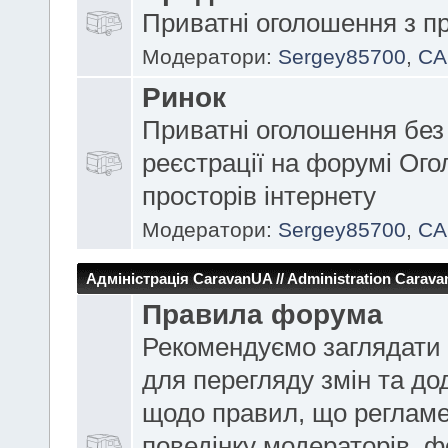
Приватні оголошення з п
Модератори:
Sergey85700
,
CA
Ринок
Приватні оголошення без
реєстрації на форумі Ог
просторів інтернету
Модератори:
Sergey85700
,
CA
Адміністрація CaravanUA // Administration Carav
Правила форума
Рекомендуємо заглядати 
для перегляду змін та до
щодо правил, що реглам
поведінку модераторів, 