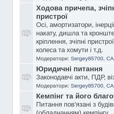
Ходова причепа, зчіп
пристрої
Осі, амортизатори, інерці
накату,
дишла та кроншт
кріплення, зчіпні пристрої
колеса та хомути і т.д.
Модератори:
Sergey85700
,
CA
Юридичні питання
Законодавчі акти, ПДР, ві
Модератори:
Sergey85700
,
CA
Кемпінг та його благо
Питання пов'язані з буді
(обладнанням) кемпінгу