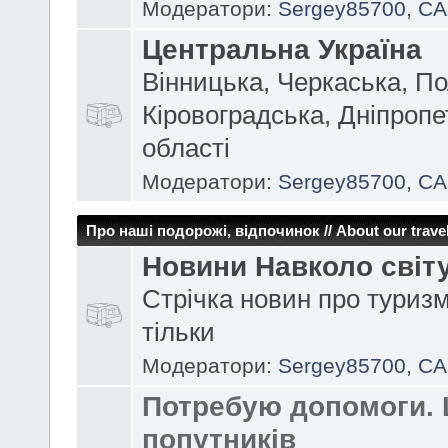
Модератори:
Sergey85700
,
CA
Центральна Україна
Вінницька, Черкаська, По
Кіровоградська, Дніпроп
області
Модератори:
Sergey85700
,
CA
Про наші подорожі, відпочинок // About our travel
Новини Навколо світ
Стрічка новин про туризм
тільки
Модератори:
Sergey85700
,
CA
Потребую допомоги.
попутників