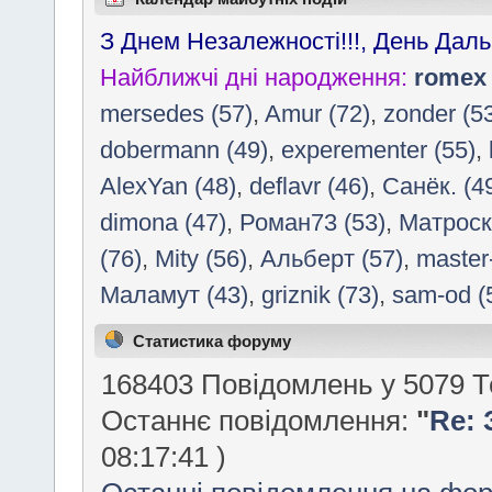
З Днем Незалежності!!!, День Да
Найближчі дні народження:
romex
mersedes (57)
,
Amur (72)
,
zonder (5
dobermann (49)
,
experementer (55)
,
AlexYan (48)
,
deflavr (46)
,
Санёк. (4
dimona (47)
,
Роман73 (53)
,
Матроск
(76)
,
Mity (56)
,
Альберт (57)
,
master
Маламут (43)
,
griznik (73)
,
sam-od (
Статистика форуму
168403 Повідомлень у 5079 Т
Останнє повідомлення:
"
Re:
08:17:41 )