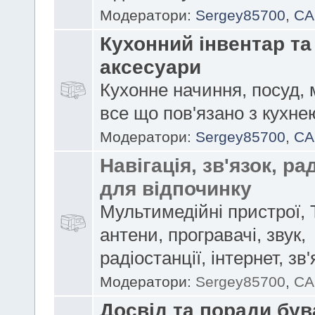
Модератори:
Sergey85700
,
CA
Кухонний інвентар та
аксесуари
Кухонне начиння, посуд, 
все що пов'язано з кухне
Модератори:
Sergey85700
,
CA
Навігація, зв'язок, ра
для відпочинку
Мультимедійні пристрої, 
антени, програвачі, звук,
радіостанції, інтернет, зв'
Модератори:
Sergey85700
,
CA
Досвід та поради бу