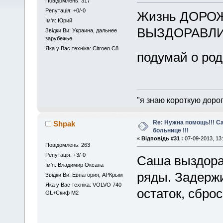
Повідомлень: 317
Репутація: +0/-0
Жизнь ДОРОЖ
Iм'я: Юрий
ВЫЗДОРАВЛИВА
Звідки Ви: Украина, дальнее
зарубежье
Яка у Вас техніка: Citroen C8
подумай о р
"я знаю короткую дорог
Re: Нужна помощь!!! С
Shpak
больнице !!!
«
Відповідь #31 :
07-09-2013, 13:
Повідомлень: 263
Репутація: +3/-0
Саша выздора
Iм'я: Владимир Оксана
ряды. Задержи
Звідки Ви: Евпатория, АРКрым
Яка у Вас техніка: VOLVO 740
остаток, сброс
GL+Скиф М2