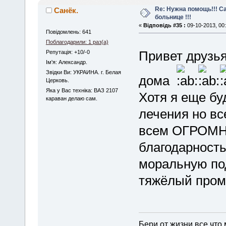
Re: Нужна помощь!!! С
Санёк.
больнице !!!
«
Відповідь #35 :
09-10-2013, 00:
Повідомлень: 641
Поблагодарили: 1 раз(а)
Привет друзь
Репутація: +10/-0
Iм'я: Александр.
Звідки Ви: УКРАИНА. г. Белая
дома
Церковь.
Яка у Вас техніка: ВАЗ 2107
Хотя я еще бу
караван делаю сам.
лечения но вс
всем ОГРОМН
благодарност
моральную по
тяжёлый пром
Бери от жизни все что 