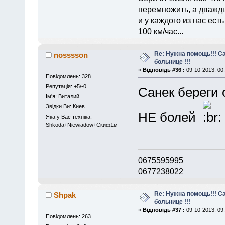
перемножить, а дважды
и у каждого из нас есть
100 км/час...
Re: Нужна помощь!!! С
nosssson
больнице !!!
«
Відповідь #36 :
09-10-2013, 00:
Повідомлень: 328
Репутація: +5/-0
Санек береги 
Iм'я: Виталий
Звідки Ви: Киев
НЕ болей
Яка у Вас техніка:
Shkoda+Niewiadow+Скиф1м
0675595995
0677238022
Re: Нужна помощь!!! С
Shpak
больнице !!!
«
Відповідь #37 :
09-10-2013, 09:
Повідомлень: 263