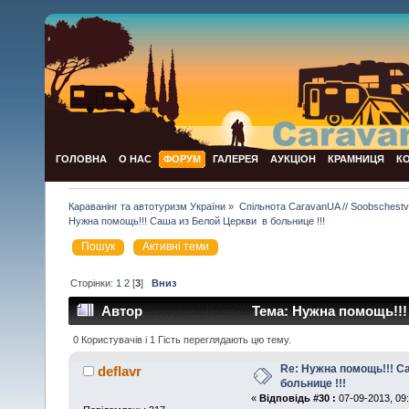
ГОЛОВНА
О НАС
ФОРУМ
ГАЛЕРЕЯ
АУКЦІОН
КРАМНИЦЯ
К
Караванінг та автотуризм України
»
Спільнота CaravanUA // Soobschest
Нужна помощь!!! Саша из Белой Церкви  в больнице !!!
Пошук
Активні теми
Сторінки:
1
2
[
3
]
Вниз
Автор
Тема: Нужна помощь!!! 
раз)
0 Користувачів і 1 Гість переглядають цю тему.
Re: Нужна помощь!!! С
deflavr
больнице !!!
«
Відповідь #30 :
07-09-2013, 09: