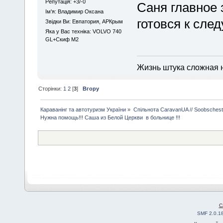
Репутація: +3/-0
Саня главное 
Iм'я: Владимир Оксана
готовся к сле
Звідки Ви: Евпатория, АРКрым
Яка у Вас техніка: VOLVO 740
GL+Скиф М2
Жизнь штука сложная 
Сторінки:
1
2
[
3
]
Вгору
Караванінг та автотуризм України
»
Спільнота CaravanUA // Soobsches
Нужна помощь!!! Саша из Белой Церкви  в больнице !!!
C
SMF 2.0.1