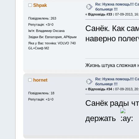
Re: Нужна помощь!!! С
Shpak
больнице !!!
«
Відповідь #33 :
07-09-2013, 16:
Повідомлень: 263
Репутація: +3/-0
Санёк. Как са
Iм'я: Владимир Оксана
наверно полег
Звідки Ви: Евпатория, АРКрым
Яка у Вас техніка: VOLVO 740
GL+Скиф М2
Жизнь штука сложная 
Re: Нужна помощь!!! С
hornet
больнице !!!
«
Відповідь #34 :
07-09-2013, 20:
Повідомлень: 18
Репутація: +1/-0
Санёк рады чт
держать