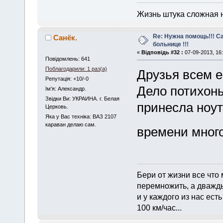
Жизнь штука сложная 
Re: Нужна помощь!!! С
Санёк.
больнице !!!
«
Відповідь #32 :
07-09-2013, 16:
Повідомлень: 641
Поблагодарили: 1 раз(а)
Друзья всем е
Репутація: +10/-0
Дело потихонь
Iм'я: Александр.
Звідки Ви: УКРАИНА. г. Белая
принесла ноут
Церковь.
Яка у Вас техніка: ВАЗ 2107
караван делаю сам.
времени много
Бери от жизни все что 
перемножить, а дважды
и у каждого из нас есть
100 км/час...